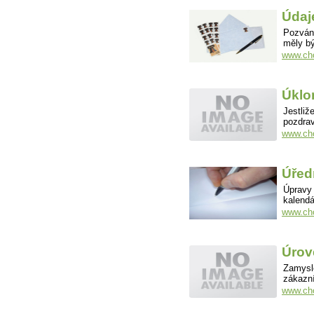
Údaj
Pozvánk
měly b
www.cho
Úklo
Jestliž
pozdrav
www.cho
Úřed
Úpravy
kalendá
www.cho
Úrov
Zamysle
zákazní
www.cho