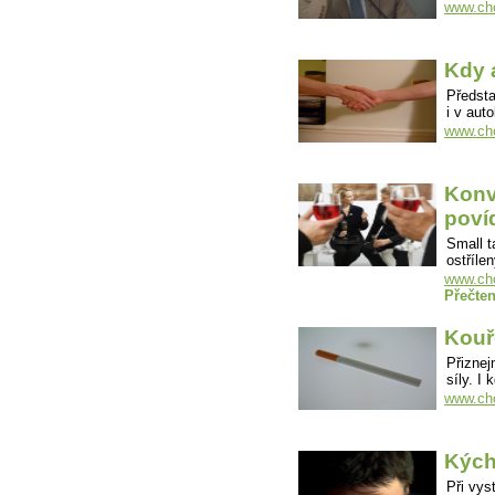
www.cho
Kdy 
Předsta
i v aut
www.cho
Konv
poví
Small t
ostříl
www.cho
Přečten
Kouř
Přiznej
síly. 
www.cho
Kých
Při vys