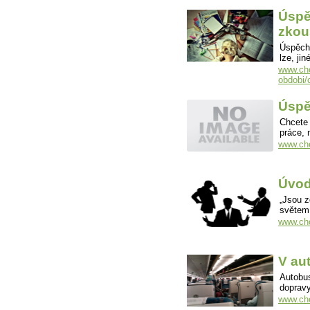
Úspě
zkou
Úspěch 
lze, ji
www.cho
obdobi/
Úspě
Chcete 
práce, 
www.cho
Úvod 
„Jsou z
světem
www.cho
V au
Autobus
dopravy
www.cho