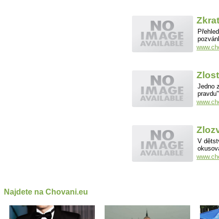
Zkra
Přehled
pozvánk
www.cho
Zlos
Jedno z
pravdu"
www.cho
Zloz
V děts
okusová
www.cho
Najdete na Chovani.eu