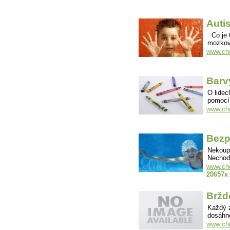
Auti
Co je t
mozkový
www.cho
Barv
O lidec
pomocí 
www.cho
Bezp
Nekoupe
Nechoďt
www.cho
20657x
Bržd
Každý z
dosáhn
www.cho