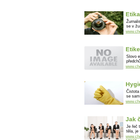
Etika
Žurnali
se v žu
www.cho
Etike
Slovo e
předch
www.chov
Hygi
Čistota
se sami
www.cho
Jak č
Je řeč 
těla, j
www.chov