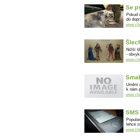
Se p
Pokud c
do dop
www.cho
Šlech
Nižší š
- obvyk
www.cho
Small
Umění m
k nám 
www.cho
SMS 
Popular
lehce z
www.cho