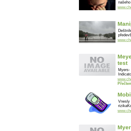
našeho
www.cho
Mani
Deštní
předevš
www.cho
Meye
test
Myers- 
Indicat
www.cho
Přečten
Mobil
Vnesly 
rizikaK
www.cho
Myer