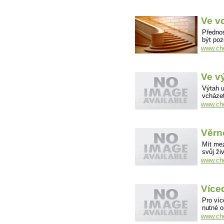
Ve v
Přednos
být po
www.cho
Ve v
Výtah u
vcházet
www.cho
Věrn
Mít mez
svůj ži
www.cho
Více
Pro víc
nutné o
www.cho