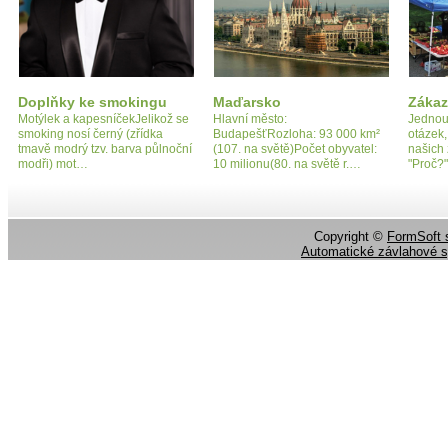
Doplňky ke smokingu
Maďarsko
Zákaz
Motýlek a kapesníčekJelikož se
Hlavní město:
Jednou
smoking nosí černý (zřídka
BudapešťRozloha: 93 000 km²
otázek
tmavě modrý tzv. barva půlnoční
(107. na světě)Počet obyvatel:
našich 
modři) mot…
10 milionu(80. na světě r.…
"Proč?
Copyright ©
FormSoft s
Automatické závlahové 