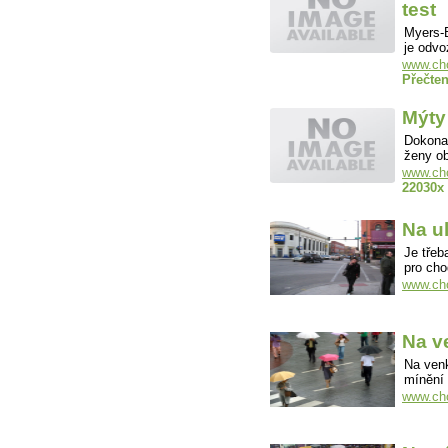
test
Myers-B
je odvo
www.cho
Přečten
Mýty
Dokonal
ženy ob
www.cho
22030x
Na ul
Je třeb
pro ch
www.cho
Na v
Na venk
mínění
www.cho