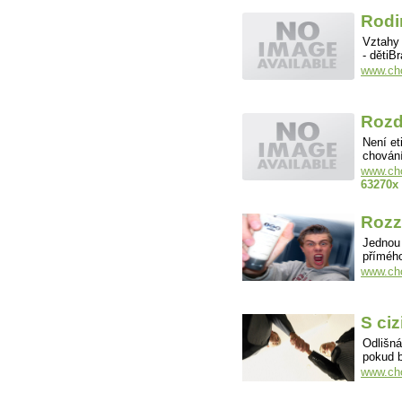
Rodi
Vztahy 
- dětiB
www.cho
Rozdí
Není et
chování
www.cho
63270x
Rozz
Jednou 
přímého
www.cho
S ciz
Odlišná
pokud 
www.cho