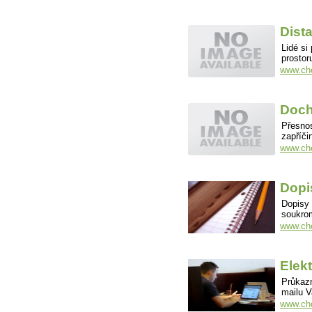
Dist
Lidé si
prostor
www.cho
Doch
Přesnos
zapříči
www.cho
Dopi
Dopisy 
soukro
www.cho
Elek
Průkazn
mailu V
www.cho