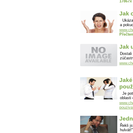
17867x
Jak 
Ukázali
a poku
www.cho
Přečten
Jak 
Dostali
zúčastn
www.cho
Jaké 
použ
Je potř
oblast
www.chov
pouziva
Jedn
Řekli j
hulvát!