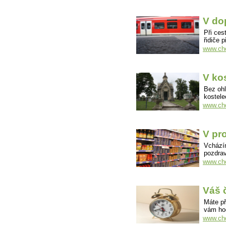
V do
Při ce
řidiče 
www.cho
V ko
Bez oh
kostele
www.cho
V pr
Vcházím
pozdra
www.cho
Váš 
Máte př
vám hod
www.cho