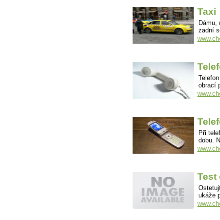
Taxi
Dámu, n
zadní s
www.cho
Tele
Telefon
obrací 
www.cho
Tele
Při tel
dobu. 
www.cho
Test
Ostetuj
ukáže p
www.cho