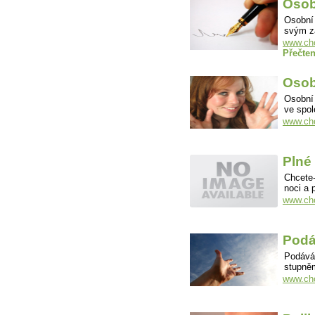
Osob
Osobní 
svým z
www.cho
Přečten
Osob
Osobní 
ve spol
www.cho
Plné
Chcete-
noci a 
www.cho
Podá
Podáván
stupněm
www.cho