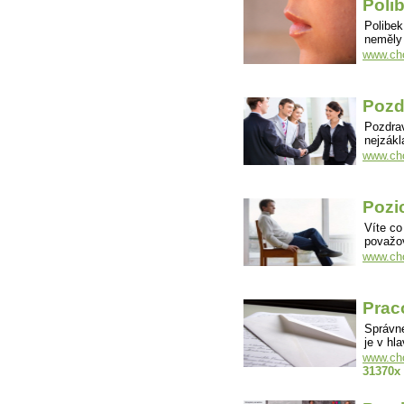
Poli
Polibek
neměly
www.cho
Pozd
Pozdrav
nejzákl
www.cho
Pozic
Víte co
považo
www.cho
Prac
Správné
je v hl
www.cho
31370x