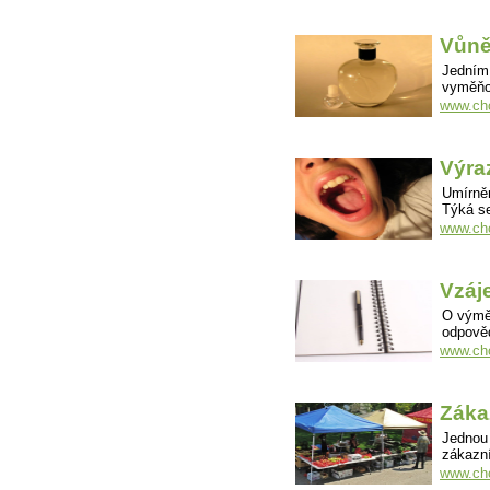
Vůně 
Jedním 
vyměňov
www.cho
Výra
Umírněn
Týká se
www.cho
Vzáj
O výměn
odpově
www.ch
Záka
Jednou
zákazní
www.cho