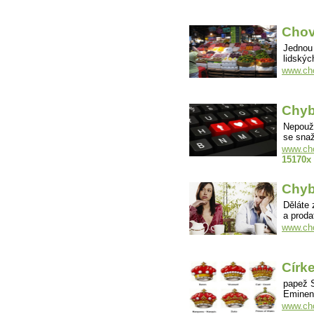
Chov
Jednou 
lidskýc
www.cho
Chyb
Nepouží
se snaž
www.cho
15170x
Chyb
Děláte 
a proda
www.cho
Círke
papež S
Eminenc
www.cho