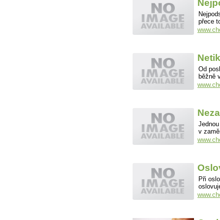
Nejp
Nejpods
přece 
www.cho
Neti
Od posl
běžně v
www.cho
Neza
Jednou 
v zaměs
www.cho
Oslo
Při osl
oslovu
www.cho