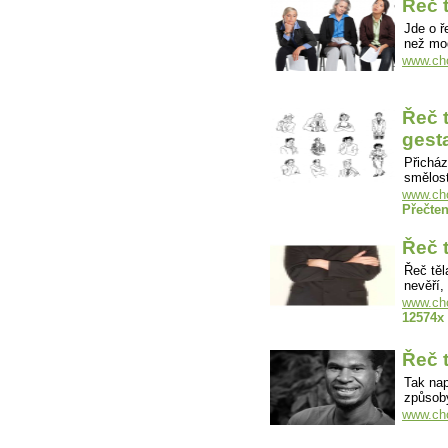
Řeč 
Jde o ř
než mo
www.cho
Řeč t
gest
Přicház
smělos
www.cho
Přečte
Řeč 
Řeč těl
nevěří,
www.cho
12574x
Řeč t
Tak nap
způsob
www.cho