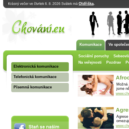
Oldřiška
.
Krásný večer ve čtvrtek 6. 8. 2026 Svátek má
Komunikace
Ve společe
Sociální poruchy
Sebeovl
Na veřejnosti
Pozdrav
P
Elektronická komunikace
Telefonická komunikace
Afro
Možná j
Písemná komunikace
jsme ně
www.cho
Agre
Agrese 
omezuj
www.cho