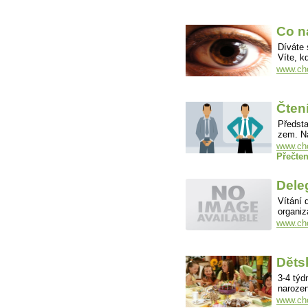
Co n
Díváte 
Víte, k
www.cho
Čtení
Předsta
zem. N
www.cho
Přečten
Dele
Vítání 
organiz
www.cho
Děts
3-4 týd
naroze
www.cho