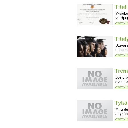
Titul
Vysokoš
ve Spoj
www.cho
Titu
Užívání
minimu
www.cho
Trém
Jde v p
svou ro
www.cho
Tyká
Míru dů
a tykán
www.cho