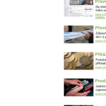
Prav
Na inte
fotka 
www.cho
12093x
Přes
Zdůrazň
akcí a 
www.cho
Přir
Protože
příklad
www.cho
Prod
Jedním 
zapomen
www.cho