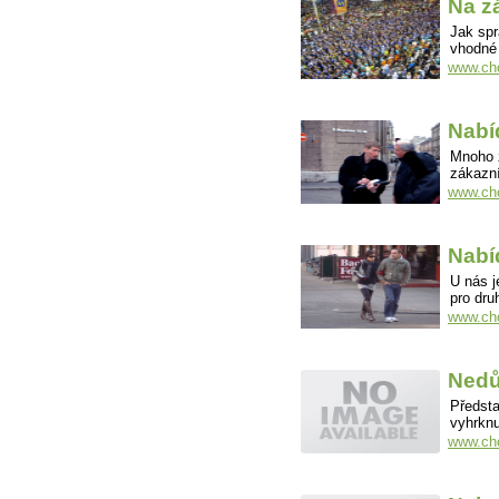
Na z
Jak spr
vhodné
www.cho
Nabí
Mnoho z
zákazn
www.cho
Nabí
U nás j
pro dru
www.cho
Nedů
Předsta
vyhrknu
www.cho