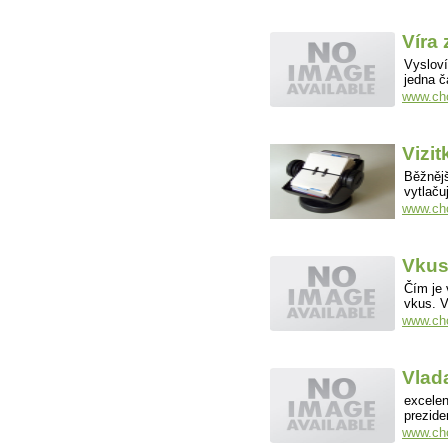
Víra
Vysloví
jedna 
www.cho
Vizit
Běžnějš
vytlač
www.cho
Vku
Čím je 
vkus. 
www.cho
Vlada
excelen
prezide
www.cho