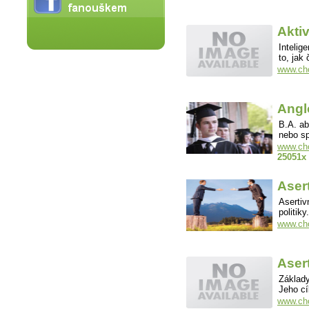
Aktiv
Intelig
to, jak
www.cho
Angl
B.A. ab
nebo s
www.cho
25051x
Asert
Asertiv
politik
www.cho
Asert
Základy
Jeho cí
www.cho