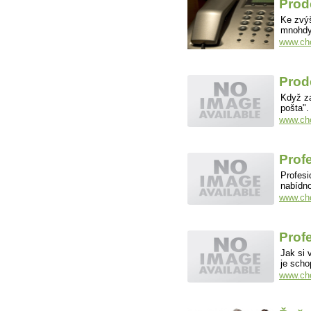
Prod
Ke zvýš
mnohdy
www.cho
Prod
Když za
pošta".
www.cho
Prof
Profesi
nabídno
www.cho
Prof
Jak si 
je scho
www.cho