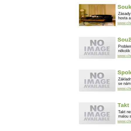
Souk
Zásady 
hosta a
www.cho
Souži
Problem
několik
www.cho
Spol
Základn
se nám
www.cho
Takt
Takt ne
malou 
www.cho