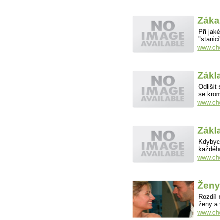
Záka
Při jak
"stanic
www.cho
Zákl
Odlišit
se krom
www.cho
Zákl
Kdybych
každého
www.cho
Ženy
Rozdíl
ženy a
www.cho