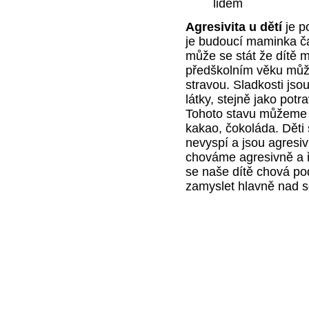
lidem
Agresivita u dětí
je p
je budoucí maminka ča
může se stát že dítě m
předškolním věku můž
stravou. Sladkosti js
látky, stejně jako potr
Tohoto stavu můžeme do
kakao, čokoláda. Děti 
nevyspí a jsou agresi
chováme agresivně a 
se naše dítě chová p
zamyslet hlavně nad 