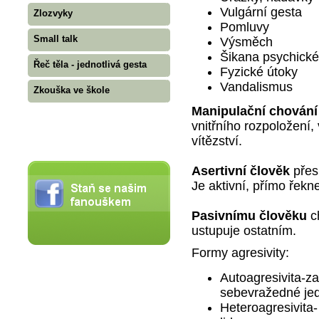
Vulgární gesta
Zlozvyky
Pomluvy
Small talk
Výsměch
Šikana psychické
Řeč těla - jednotlivá gesta
Fyzické útoky
Vandalismus
Zkouška ve škole
Manipulační chování
vnitřního rozpoložení,
vítězství.
Asertivní člověk
přes
Je aktivní, přímo řekne
Pasivnímu člověku
ch
ustupuje ostatním.
Formy agresivity:
Autoagresivita-z
sebevražedné je
Heteroagresivita