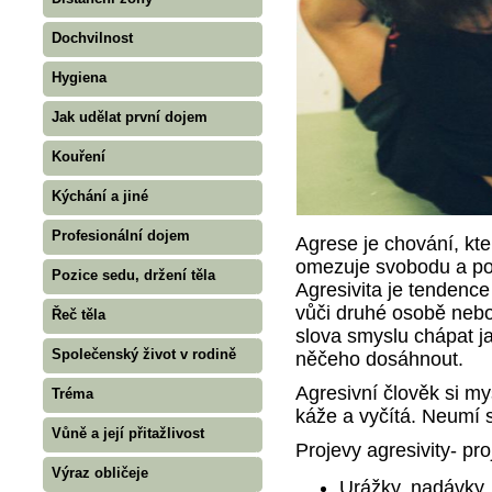
Dochvilnost
Hygiena
Jak udělat první dojem
Kouření
Kýchání a jiné
Profesionální dojem
Agrese je chování, kt
omezuje svobodu a po
Pozice sedu, držení těla
Agresivita je tendenc
vůči druhé osobě nebo
Řeč těla
slova smyslu chápat j
Společenský život v rodině
něčeho dosáhnout.
Agresivní člověk si m
Tréma
káže a vyčítá. Neumí s
Vůně a její přitažlivost
Projevy agresivity- pr
Výraz obličeje
Urážky, nadávky