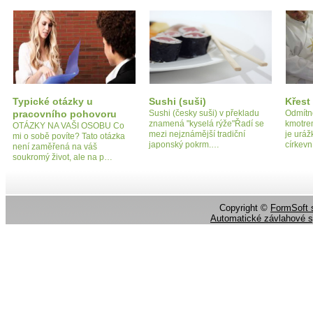
Typické otázky u
Sushi (suši)
Křest
pracovního pohovoru
Sushi (česky suši) v překladu
Odmítno
znamená "kyselá rýže"Řadí se
kmotre
OTÁZKY NA VAŠI OSOBU Co
mezi nejznámější tradiční
je uráž
mi o sobě povíte? Tato otázka
japonský pokrm.…
církevn
není zaměřená na váš
soukromý život, ale na p…
Copyright ©
FormSoft s
Automatické závlahové 