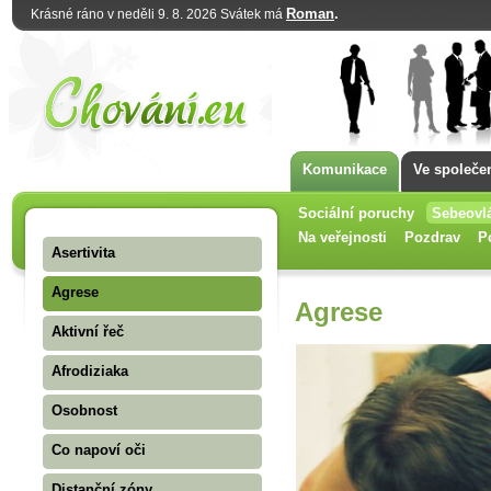
Roman
.
Krásné ráno v neděli 9. 8. 2026 Svátek má
Komunikace
Ve společe
Sociální poruchy
Sebeovl
Na veřejnosti
Pozdrav
P
Asertivita
Agrese
Agrese
Aktivní řeč
Afrodiziaka
Osobnost
Co napoví oči
Distanční zóny