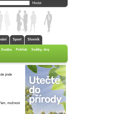
vání
Sport
Slovník
Svatba
Pohřeb
Svátky, dny
de jinde
 Vám, možnost