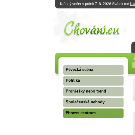
La
Krásný večer v pátek 7. 8. 2026 Svátek má
Pěvecká scéna
Politika
Prohřešky nebo trend
Společenské nehody
Fitness centrum