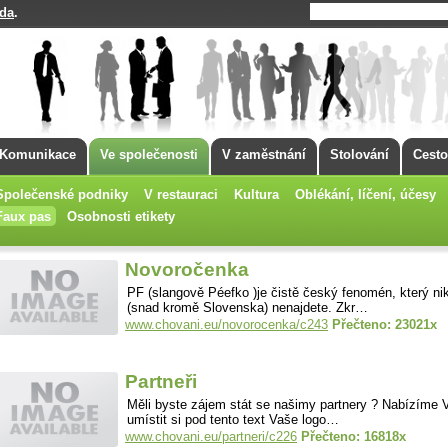
da
.
Komunikace
Ve společenosti
V zaměstnání
Stolování
Cesto
Společenské podniky
V restauraci
Kultura
Oblékání, líčení, účesy
Faux pas
Osobnosti etikety
Novoročenka
PF (slangově Péefko )je čistě český fenomén, který nik
(snad kromě Slovenska) nenajdete. Zkr…
www.chovani.eu/novorocenka/c243
Přečteno: 23021x
Partneři
Měli byste zájem stát se našimy partnery ? Nabízíme
umístit si pod tento text Vaše logo…
www.chovani.eu/partneri/c226
Přečteno: 16818x