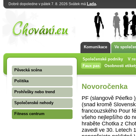
Lada
.
Dobré dopoledne v pátek 7. 8. 2026 Svátek má
Komunikace
Ve společe
Společenské podniky
V re
Faux pas
Osobnosti etiket
Pěvecká scéna
Politika
Novoročenka
Prohřešky nebo trend
PF (slangově Péefko )j
Společenské nehody
(snad kromě Slovenska
francouzského Pour féli
Fitness centrum
všeho nejlepšího do n
hraběte Chotka z Chot
zavedl ve 30. Letech 1