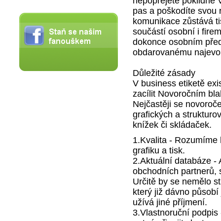
nepopřejete poklidné 
pas a poškodíte svou r
komunikace zůstává ti
součástí osobní i fire
dokonce osobním pře
obdarovanému najevo 
Důležité zásady
V business etiketě exi
zacílit Novoročním bl
Nejčastěji se novoroče
grafických a struktur
knížek či skládaček.
1.Kvalita - Rozumíme k
grafiku a tisk.
2.Aktuální databáze -
obchodních partnerů,
Určitě by se nemělo stá
který již dávno působí 
užívá jiné příjmení.
3.Vlastnoruční podpis -