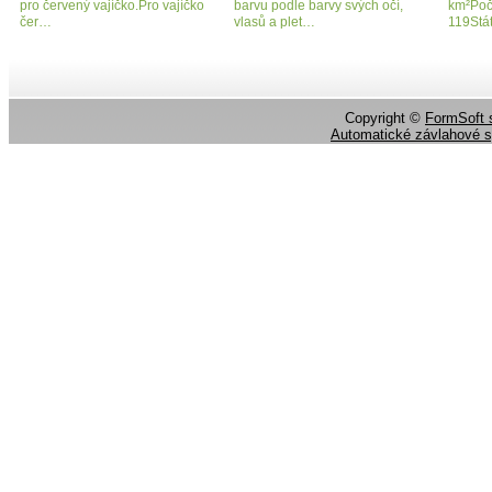
pro červený vajíčko.Pro vajíčko
barvu podle barvy svých očí,
km²Poč
čer…
vlasů a plet…
119Stát
Copyright ©
FormSoft s
Automatické závlahové 