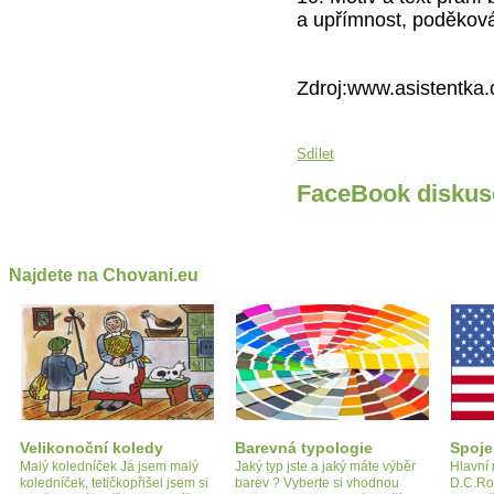
a upřímnost, poděkov
Zdroj:www.asistentka.
Sdílet
FaceBook diskus
Najdete na Chovani.eu
Velikonoční koledy
Barevná typologie
Spoje
Malý koledníček Já jsem malý
Jaký typ jste a jaký máte výběr
Hlavní
koledníček, tetičkopřišel jsem si
barev ? Vyberte si vhodnou
D.C.Ro