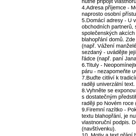
nutné připojit vlastno
4.Adresa příjemce - M
naprosto osobní přístu
5.Domácí adresy - U v
obchodních partnerů, s
společenských akcích v
blahopřání domů. Zde
(např. Vážení manželé
sezdaný - uvádějte je
řádce (např. paní Jan
6.Tituly - Neopomínejt
páru - nezapomeňte uvé
7.Buďte citliví k tradi
raději univerzální text.
8.Vyhněte se exponova
s dostatečným předsti
raději po Novém roce 
9.Firemní razítko - Po
textu blahopřání, je n
vlastnoruční podpis. Do
(navštívenku).
10. Motiv a text přání 