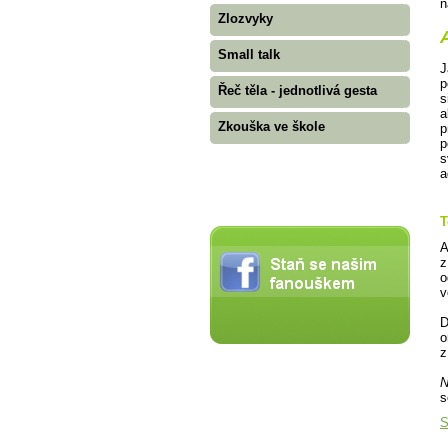
n
Zlozvyky
A
Small talk
J
p
Řeč těla - jednotlivá gesta
s
a
Zkouška ve škole
p
p
s
a
T
A
z
o
v
D
o
z
N
s
S