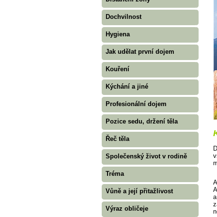
Dochvilnost
Hygiena
Jak udělat první dojem
Kouření
Kýchání a jiné
Profesionální dojem
Pozice sedu, držení těla
Řeč těla
D
v
Společenský život v rodině
m
Tréma
A
A
Vůně a její přitažlivost
a
z
Výraz obličeje
n