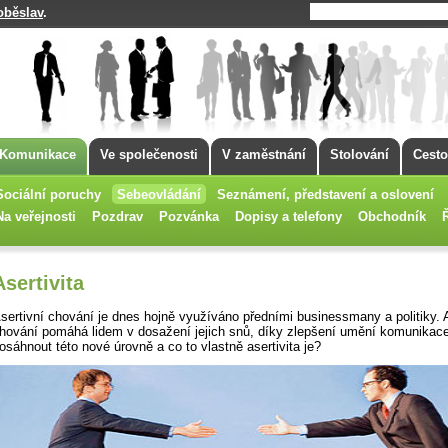
oběslav
.
Komunikace
Ve společenosti
V zaměstnání
Stolování
Cesto
Sociální poruchy
Sebeovládání
Seznámení, představení a oslovení
Na veřejnosti
Pozdrav
Pozvánka
Dopisy a telefony
Obchodník
Asertivita
sertivní chování je dnes hojně využíváno předními businessmany a politiky. A
hování pomáhá lidem v dosažení jejich snů, díky zlepšení umění komunikac
osáhnout této nové úrovně a co to vlastně asertivita je?