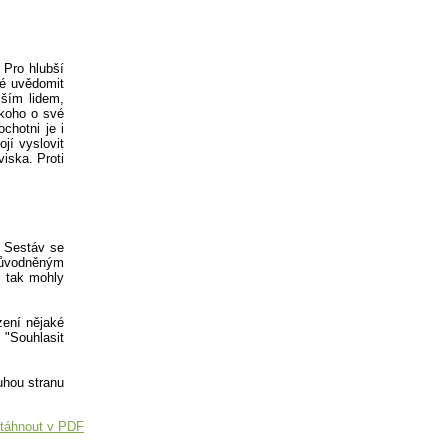
 Pro hlubší
né uvědomit
jším lidem,
ěkoho o své
chotni je i
jí vyslovit
viska. Proti
. Sestáv se
důvodněným
, tak mohly
zení nějaké
 "Souhlasit
uhou stranu
táhnout v PDF