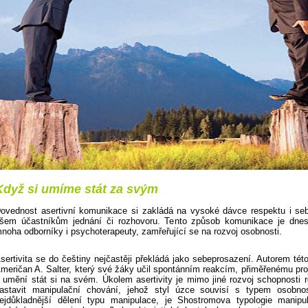
Když si umíme stát za svým
ovednost asertivní komunikace si zakládá na vysoké dávce respektu i se
šem účastníkům jednání či rozhovoru. Tento způsob komunikace je dne
noha odborníky i psychoterapeuty, zamřeřující se na rozvoj osobnosti.
sertivita se do češtiny nejčastěji překládá jako sebeprosazení. Autorem tét
meričan A. Salter, který své žáky učil spontánním reakcím, přiměřenému pr
 umění stát si na svém. Úkolem asertivity je mimo jiné rozvoj schopnosti 
astavit manipulační chování, jehož styl úzce souvisí s typem osobnos
ejdůkladnější dělení typu manipulace, je Shostromova typologie manipul