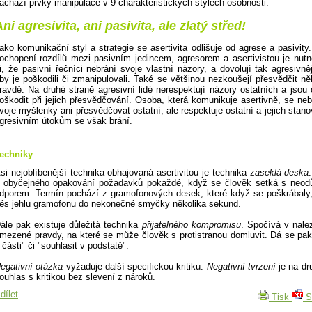
achází prvky manipulace v 9 charakteristických stylech osobnosti.
ni agresivita, ani pasivita, ale zlatý střed!
ako komunikační styl a strategie se asertivita odlišuje od agrese a pasivity.
ochopení rozdílů mezi pasivním jedincem, agresorem a asertivistou je nut
i, že pasivní řečníci nebrání svoje vlastní názory, a dovolují tak agresivně
by je poškodili či zmanipulovali. Také se většinou nezkoušejí přesvědčit n
ravdě. Na druhé straně agresivní lidé nerespektují názory ostatních a jsou o
oškodit při jejich přesvědčování. Osoba, která komunikuje asertivně, se nebo
voje myšlenky ani přesvědčovat ostatní, ale respektuje ostatní a jejich stano
gresivním útokům se však brání.
echniky
si nejoblíbenější technika obhajovaná asertivitou je technika z
aseklá deska
 obyčejného opakování požadavků pokaždé, když se člověk setká s neo
dporem. Termín pochází z gramofonových desek, které když se poškrábaly
és jehlu gramofonu do nekonečné smyčky několika sekund.
ále pak existuje důležitá technika
přijatelného kompromisu
. Spočívá v nale
mezené pravdy, na které se může člověk s protistranou domluvit. Dá se pak
 části" či "souhlasit v podstatě".
egativní otázka
vyžaduje další specifickou kritiku.
Negativní tvrzení
je na dr
ouhlas s kritikou bez slevení z nároků.
dílet
Tisk
S