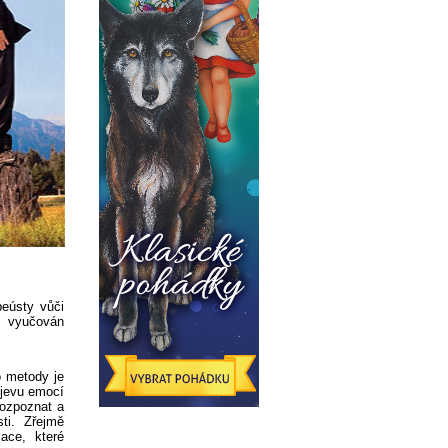
beústy vůči
s vyučován
o metody je
ojevu emocí
rozpoznat a
ti. Zřejmě
ace, které