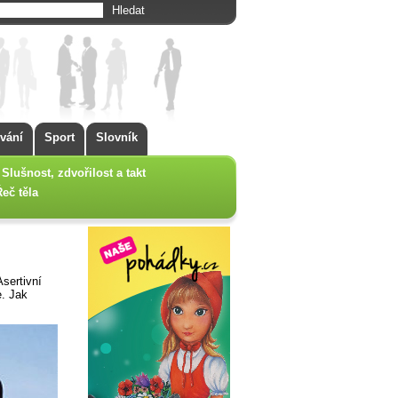
vání
Sport
Slovník
Slušnost, zdvořilost a takt
Řeč těla
sertivní
e. Jak