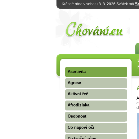
S
Krásné ráno v sobotu 8. 8. 2026 Svátek má
Asertivita
Agrese
Aktivní řeč
A
c
Afrodiziaka
d
Osobnost
Co napoví oči
Distanční zóny