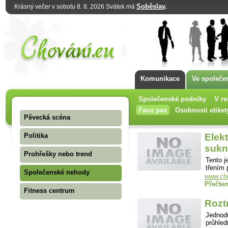
Soběslav
.
Krásný večer v sobotu 8. 8. 2026 Svátek má
Komunikace
Ve společe
Společenské podniky
V re
Faux pas
Osobnosti etiket
Pěvecká scéna
Politika
Elekt
sukn
Prohřešky nebo trend
Tento j
třením 
Společenské nehody
www.cho
Přečten
Fitness centrum
Rozt
Jednod
průhled