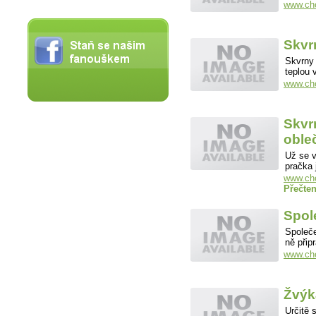
www.cho
Skvr
Skvrny 
teplou
www.cho
Skvr
oble
Už se v
pračka
www.cho
Přečten
Spol
Společe
ně přip
www.cho
Žvýk
Určitě 