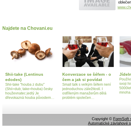
oblečen
www.cho
Najdete na Chovani.eu
Shii-take (Lentinus
Konverzace se šéfem - o
Jídel
edodes)
čem a jak si povídat
Používá
svoji hi
Shii-take "houba z dubu"
Small talk s velkým šéfem není
5000let
(Shii=dub; take=houba) česky
jednoduchou záležitostí. I
mnoh
houževnatec jedlý Je
ostříleným manažerům dělá
dřevokazná houba původem…
problém společen…
Copyright ©
FormSoft s
Automatické závlahové 