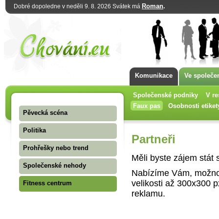
Roman
.
Dobré dopoledne v neděli 9. 8. 2026 Svátek má
Komunikace
Ve společe
Společenské podniky
V re
Faux pas
Osobnosti etiket
Pěvecká scéna
Politika
Partneři
Prohřešky nebo trend
Měli byste zájem stát 
Společenské nehody
Nabízíme Vám, možnost
velikosti až 300x300 
Fitness centrum
reklamu.