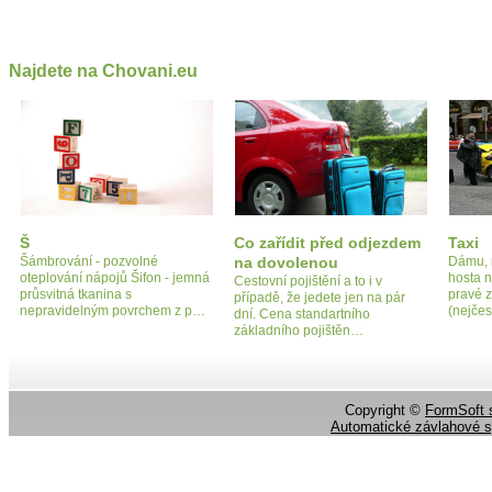
Najdete na Chovani.eu
Š
Co zařídit před odjezdem
Taxi
Šámbrování - pozvolné
na dovolenou
Dámu, n
oteplování nápojů Šifon - jemná
hosta 
Cestovní pojištění a to i v
průsvitná tkanina s
pravé 
případě, že jedete jen na pár
nepravidelným povrchem z p…
(nejčes
dní. Cena standartního
základního pojištěn…
Copyright ©
FormSoft s
Automatické závlahové 