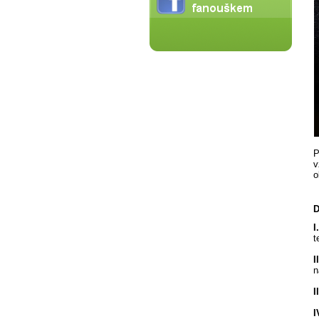
P
v
o
D
I.
t
II
n
II
I