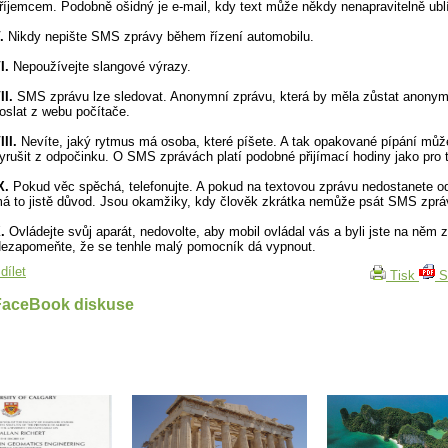
říjemcem. Podobně ošidný je e-mail, kdy text může někdy nenapravitelně ublí
.
Nikdy nepište SMS zprávy během řízení automobilu.
I.
Nepoužívejte slangové výrazy.
II.
SMS zprávu lze sledovat. Anonymní zprávu, která by měla zůstat anonym
oslat z webu počítače.
III.
Nevíte, jaký rytmus má osoba, které píšete. A tak opakované pípání můž
yrušit z odpočinku. O SMS zprávách platí podobné přijímací hodiny jako pro t
X.
Pokud věc spěchá, telefonujte. A pokud na textovou zprávu nedostanete o
á to jistě důvod. Jsou okamžiky, kdy člověk zkrátka nemůže psát SMS zprá
.
Ovládejte svůj aparát, nedovolte, aby mobil ovládal vás a byli jste na něm z
ezapomeňte, že se tenhle malý pomocník dá vypnout.
dílet
Tisk
S
FaceBook diskuse