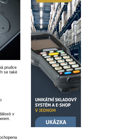
ná prudce
ch se také
o
álosti v
nerem.
pochopena