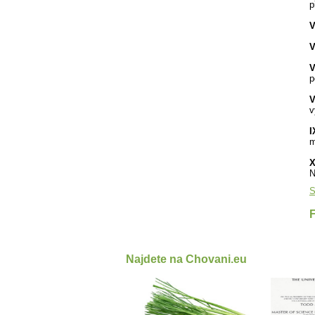
p
V
V
V
p
V
v
I
m
X
N
S
Najdete na Chovani.eu