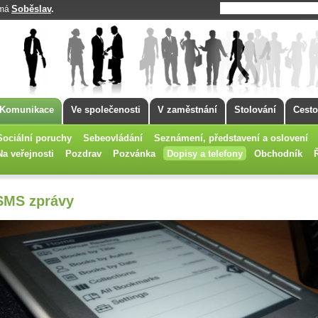
Soběslav
.
 má
Komunikace
Ve společenosti
V zaměstnání
Stolování
Cesto
Sociální poruchy
Sebeovládání
Seznámení, představení a oslovení
Na veřejnosti
Pozdrav
Pozvánka
Dopisy a telefony
Obchodník
SMS zprávy