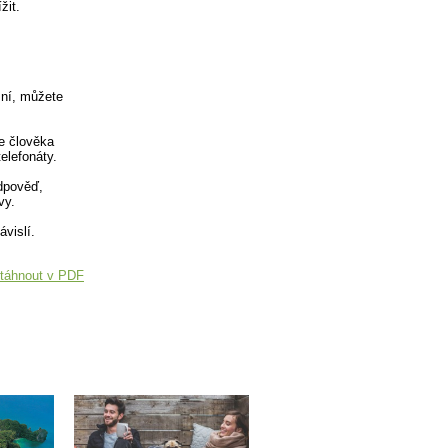
žit.
ní, můžete
e člověka
elefonáty.
dpověď,
vy.
ávislí.
táhnout v PDF