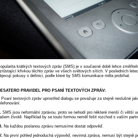
opularita krátkých textových zpráv (SMS) je v současné době lehce změřitel
zrůstající křivkou těchto zpráv ve všech světových sítích. V posledních lete
bjevují pokusy o definici, podle které by SMS komunikace měla probíhat.
ESATERO PRAVIDEL PRO PSANÍ TEXTOVÝCH ZPRÁV:
Psaní textových zpráv uprostřed dialogu se považuje za stejně neslušné jak
elefonování.
.
SMS jsou neformální zprávou, proto se nehodí pro některé menší či větší ud
ašem životě. Například by se touto formou neměl řešit rozchod s vaším part
I.
Na každou poslanou zprávu nemusíme dostat odpověď.
V.
Na první pohled jednoduchá výpověď, nevinná zpráva, nemusí být stejně 