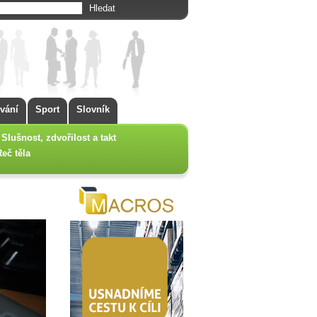
vání
Sport
Slovník
Slušnost, zdvořilost a takt
Řeč těla