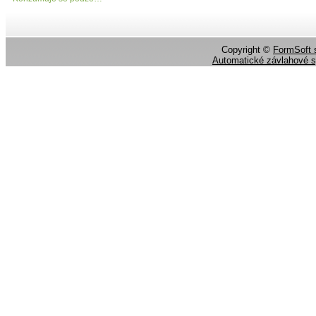
Copyright ©
FormSoft s
Automatické závlahové 