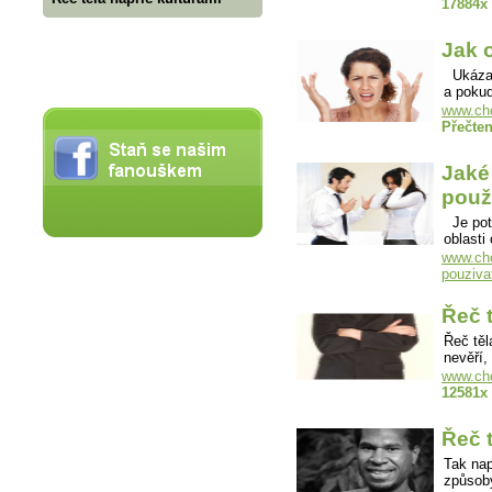
17884x
Jak 
Ukázali
a poku
www.cho
Přečten
Jaké 
použ
Je potř
oblast
www.chov
pouziva
Řeč 
Řeč těl
nevěří,
www.cho
12581x
Řeč t
Tak nap
způsob