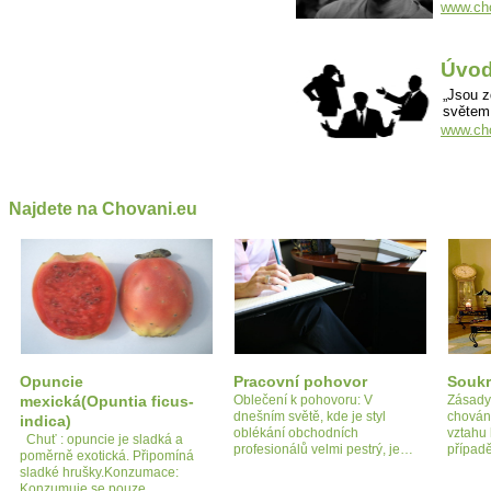
www.cho
Úvod 
„Jsou z
světem
www.cho
Najdete na Chovani.eu
Opuncie
Pracovní pohovor
Soukr
mexická(Opuntia ficus-
Oblečení k pohovoru: V
Zásady 
dnešním světě, kde je styl
chován
indica)
oblékání obchodních
vztahu 
Chuť : opuncie je sladká a
profesionálů velmi pestrý, je…
případ
poměrně exotická. Připomíná
sladké hrušky.Konzumace:
Konzumuje se pouze…