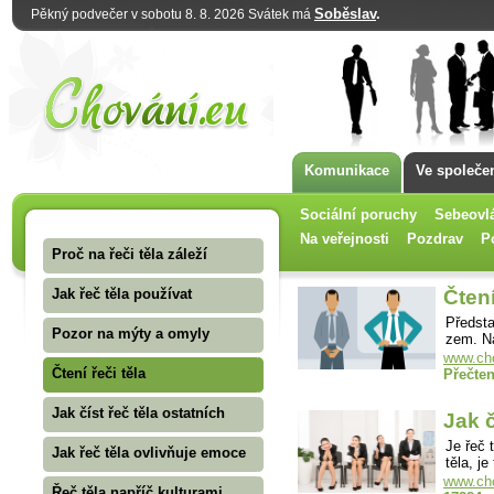
Soběslav
.
Pěkný podvečer v sobotu 8. 8. 2026 Svátek má
Komunikace
Ve společe
Sociální poruchy
Sebeovl
Na veřejnosti
Pozdrav
P
Proč na řeči těla záleží
Jak řeč těla používat
Čtení
Předsta
Pozor na mýty a omyly
zem. N
www.cho
Čtení řeči těla
Přečten
Jak číst řeč těla ostatních
Jak č
Je řeč 
Jak řeč těla ovlivňuje emoce
těla, j
www.chov
Řeč těla napříč kulturami