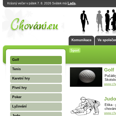
Lada
.
Krásný večer v pátek 7. 8. 2026 Svátek má
Komunikace
Ve společe
Sport
Golf
Tenis
Golf
Počátky
Karetní hry
Skotsk
www.cho
Pivní hry
Poker
Jud
Etika -
Lyžování
chování
www.cho
Judo