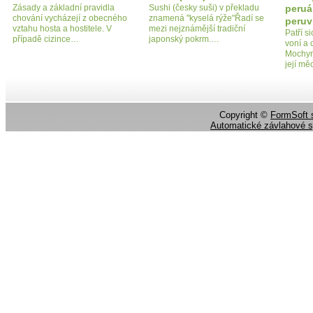
Zásady a základní pravidla
Sushi (česky suši) v překladu
peruá
chování vycházejí z obecného
znamená "kyselá rýže"Řadí se
peruv
vztahu hosta a hostitele. V
mezi nejznámější tradiční
Patří s
případě cizince…
japonský pokrm.…
voní a 
Mochyn
její m
Copyright ©
FormSoft s
Automatické závlahové 