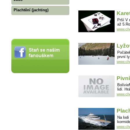
Plachtění (jachting)
Karet
Prší V 
až 5.Ro
www.cho
Lyžo
Počátek
první l
www.cho
Pivní
Bolívie
lidí. H
www.cho
Plach
Na lodi
kormide
www.cho