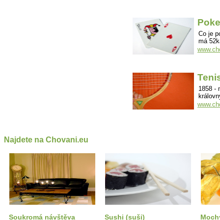
Poke
Co je p
má 52k
www.cho
Teni
1858 - 
královn
www.cho
Najdete na Chovani.eu
Soukromá návštěva
Sushi (suši)
Moch