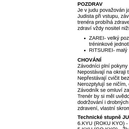
POZDRAV
Je v judu považován j
Judista při vstupu, závo
trenéra probíhá zdrav
zdraví vždy nositel ni
ZAREI- velký pozd
tréninkové jednot
RITSUREI- malý po
CHOVÁNÍ
Závodníci plní pokyny
Nepostávají na okraji 
Nepřestávají cvičit be
Nerozptylují se ničím,
Závodník se omluví za
Trenér by si měl uvědo
dodržování i drobných
zdravení, vlastní skro
Technické stupně J
6.KYU (ROKU KYO) - 