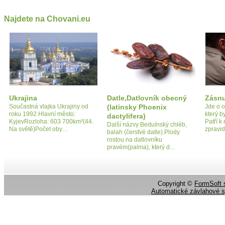
Najdete na Chovani.eu
Ukrajina
Datle,Datlovník obecný
Zásn
Součastná vlajka Ukrajiny od
(latinsky Phoenix
Jde o o
roku 1992 Hlavní město:
který b
dactylifera)
KyjevRozloha: 603 700km²(44.
Patří k
Další názvy Beduínský chléb,
Na světě)Počet oby…
zpravid
balah (čerstvé datle).Plody
rostou na datlovníku
pravém(palma), který d…
Copyright ©
FormSoft s
Automatické závlahové 