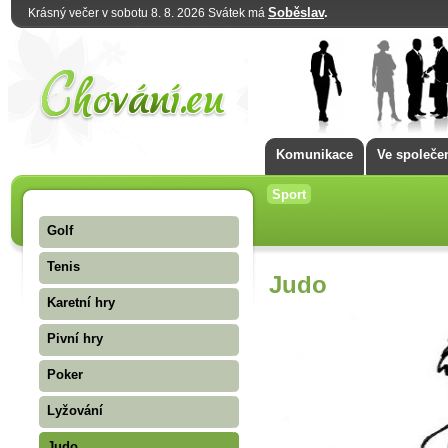
Soběslav
.
Krásný večer v sobotu 8. 8. 2026 Svátek má
Komunikace
Ve společe
Sport
Golf
Tenis
Judo
Karetní hry
Pivní hry
Poker
Lyžování
Judo