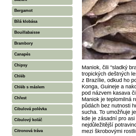
Bergamot
Bílá klobása
Bouillabaisse
Brambory
Canapés
Chipsy
Maniok, čili "sladký br
tropických deštných l
Chléb
z Brazílie, odkud ho po
Konga, Guineje a nako
Chléb s máslem
pod názvem kasava či
Chřest
Maniok je teplomilná ro
půdách bez nutnosti h
Cibulová polévka
sucha. To umožňuje je
kde je zásadní pro asi
Cibulový koláč
nejdůležitější potravi
mezi škrobovými rostl
Citronová tráva