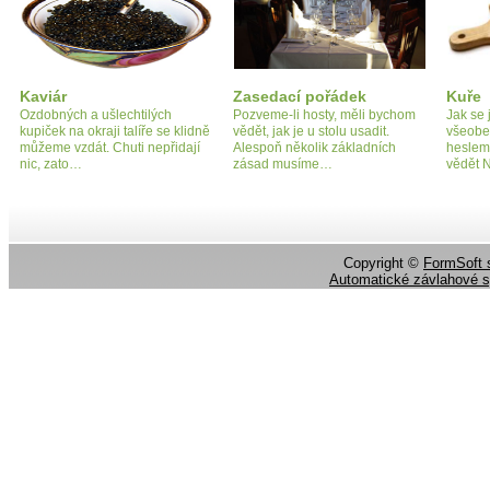
Kaviár
Zasedací pořádek
Kuře
Ozdobných a ušlechtilých
Pozveme-li hosty, měli bychom
Jak se 
kupiček na okraji talíře se klidně
vědět, jak je u stolu usadit.
všeobe
můžeme vzdát. Chuti nepřidají
Alespoň několik základních
heslem
nic, zato…
zásad musíme…
vědět 
Copyright ©
FormSoft s
Automatické závlahové 