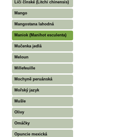
Liči čínské (Litchi chinensis)
Mango
Mangostana lahodná
Maniok (Manihot esculenta)
Mučenka jedlá
Meloun
Millefeuille
Mochyně peruánská
Mořský jazyk
Mušle
Olivy
Omáčky
Opuncie mexická