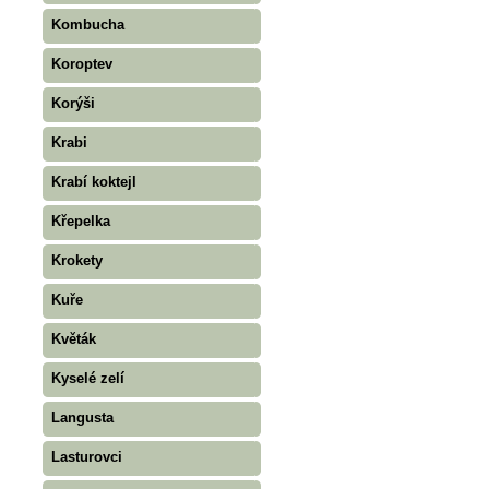
Kombucha
Koroptev
Korýši
Krabi
Krabí koktejl
Křepelka
Krokety
Kuře
Květák
Kyselé zelí
Langusta
Lasturovci