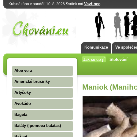
Vavřinec
.
Krásné ráno v pondělí 10. 8. 2026 Svátek má
Komunikace
Ve společe
Jak se co jí
Stolování
Aloe vera
Americké brusinky
Maniok (Maniho
Artyčoky
Avokádo
Bageta
Batáty (Ipomoea batatas)
Bažant