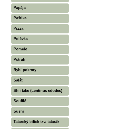
Papája
Paštika
Pizza
Polévka
Pomelo
Pstruh
Rybí pokrmy
Salát
Shii-take (Lentinus edodes)
Soufflé
Sushi
Tatarský biftek tzv. tatarák