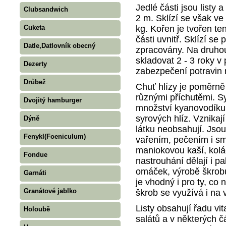
Jedlé části jsou listy 
Clubsandwich
2 m. Sklízí se však ve 
kg. Kořen je tvořen te
Cuketa
části uvnitř. Sklízí se
Datle,Datlovník obecný
zpracovány. Na druho
skladovat 2 - 3 roky 
Dezerty
zabezpečení potravin 
Drůbež
Chuť hlízy je poměrně
různými příchutěmi. S
Dvojitý hamburger
množství kyanovodíku. 
syrových hlíz. Vznikaj
Dýně
látku neobsahují. Js
Fenykl(Foeniculum)
vařením, pečením i s
maniokovou kaší, koláč
Fondue
nastrouhání dělají i p
omáček, výrobě škrobu
Garnáti
je vhodný i pro ty, c
Granátové jablko
škrob se využívá i na 
Listy obsahují řadu vi
Holoubě
salátů a v některých č