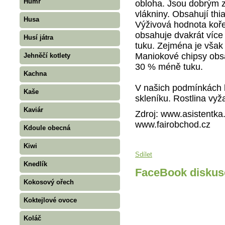
Humr
obloha. Jsou dobrým z
vlákniny. Obsahují thia
Husa
Výživová hodnota koře
obsahuje dvakrát více
Husí játra
tuku. Zejména je však
Maniokové chipsy obs
Jehněčí kotlety
30 % méně tuku.
Kachna
V našich podmínkách
Kaše
skleníku. Rostlina vyž
Kaviár
Zdroj: www.asistentka
www.fairobchod.cz
Kdoule obecná
Kiwi
Sdílet
Knedlík
FaceBook diskus
Kokosový ořech
Koktejlové ovoce
Koláč