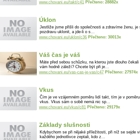
www.chovani.eu/takt/c41
Přečteno: 28882x
Úklon
Jestliže jsme přišli do společnosti a zdravíme ženu, je 
pozdravu uklonit, a jde-li o s…
www.chovani.eu/uklon/c36
Přečteno: 30013x
Váš čas je váš
Máte před sebou schůzku, na kterou jste dlouho čekali 
vám hodně záleží? Chcete být při je…
www.chovani.eu/vas-cas-je-vas/c47
Přečteno: 27974x
Vkus
Čím je ve vzájemném poměru lidí takt, tím je v poměru
vkus. Vkus sám o sobě nemá nic sp…
www.chovani.eu/vkus/c81
Přečteno: 29179x
Základy slušnosti
Kdybychom se při nějaké příležitosti, při níž se sejde ví
každého jednotlivce zeptali, kdo z…