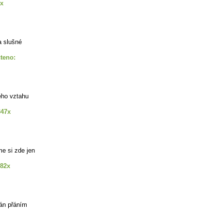
7x
a slušné
teno:
ého vztahu
347x
e si zde jen
082x
dán přáním