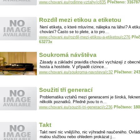
www.chovani.eu/rodinne-vztahy/c835
Přečteno: 31678
Rozdíl mezi etikou a etiketou
Není etiketa, o které mluvíme, nálepka na láhvi? A etik
chování? Často se to plete, a to pro…
www.chovani.eu/rozdil-mezi-etikou-a-etiketou/c276
Přeč
63273x
Soukromá návštěva
Zásady a základní pravidla chování vycházejí z obecn
hosta a hostitele. V případě cizince…
www.chovani.eu/soukroma-navsteva/c32
Přečteno: 24
Soužití tří generací
Problematika vztahů mezi generacemi je široká, řeknem
několik poznatků. Předně jsou to n…
www.chovani.eu/souziti-tri-generaci/c236
Přečteno: 18
Takt
Takt není nic vnějšího, nic výhradně naučeného. Ovlá
malou službou nebo ohledem prokázat j…