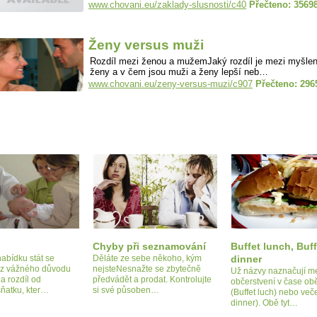
www.chovani.eu/zaklady-slusnosti/c40
Přečteno: 3569
Ženy versus muži
Rozdíl mezi ženou a mužemJaký rozdíl je mezi myšle
ženy a v čem jsou muži a ženy lepší neb…
www.chovani.eu/zeny-versus-muzi/c907
Přečteno: 296
Chyby při seznamování
Buffet lunch, Buff
abídku stát se
Děláte ze sebe někoho, kým
dinner
z vážného důvodu
nejsteNesnažte se zbytečně
Už názvy naznačují m
a rozdíl od
předvádět a prodat. Kontrolujte
občerstvení v čase ob
sňatku, kter…
si své působen…
(Buffet luch) nebo veče
dinner). Obě tyt…