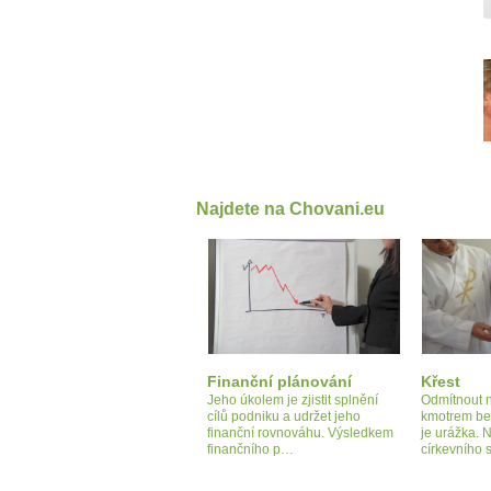
Najdete na Chovani.eu
Finanční plánování
Křest
Jeho úkolem je zjistit splnění
Odmítnout n
cílů podniku a udržet jeho
kmotrem be
finanční rovnováhu. Výsledkem
je urážka. N
finančního p…
církevního 