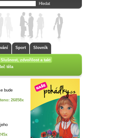
vání
Sport
Slovník
Slušnost, zdvořilost a takt
Řeč těla
se bude
teno: 26858x
 jeho
245x