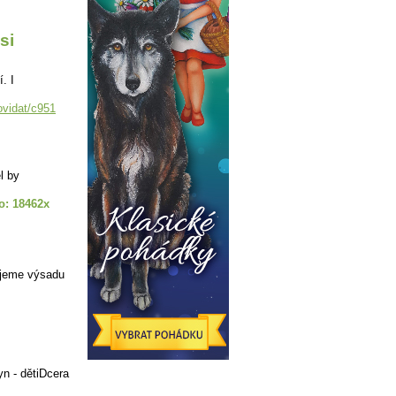
si
. I
ovidat/c951
l by
o: 18462x
ujeme výsadu
n - dětiDcera