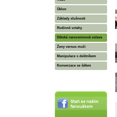
Úklon
Základy slušnosti
Rodinné vztahy
Dětská narozeninová oslava
Ženy versus muži
Manipulace s deštníkem
Konverzace se šéfem