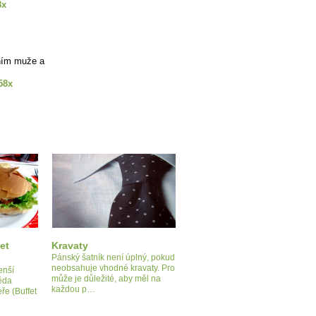
8x
ním muže a
58x
et
Kravaty
Pánský šatník není úplný, pokud
neobsahuje vhodné kravaty. Pro
enší
může je důležité, aby měl na
ěda
každou p…
ře (Buffet