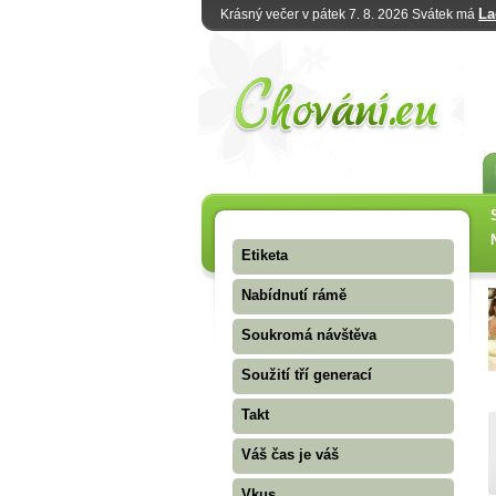
La
Krásný večer v pátek 7. 8. 2026 Svátek má
Etiketa
Nabídnutí rámě
Soukromá návštěva
Soužití tří generací
Takt
Váš čas je váš
Vkus