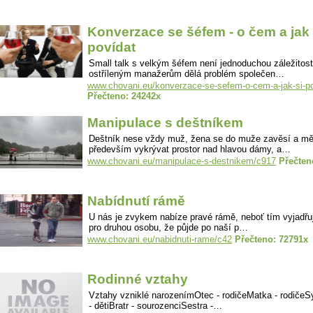
Konverzace se šéfem - o čem a jak 
povídat
Small talk s velkým šéfem není jednoduchou záležitostí
ostříleným manažerům dělá problém společen…
www.chovani.eu/konverzace-se-sefem-o-cem-a-jak-si-p
Přečteno: 24242x
Manipulace s deštníkem
Deštník nese vždy muž, žena se do muže zavěsí a mě
především vykrývat prostor nad hlavou dámy, a…
www.chovani.eu/manipulace-s-destnikem/c917
Přečten
Nabídnutí rámě
U nás je zvykem nabíze pravé rámě, neboť tím vyjadř
pro druhou osobu, že půjde po naší p…
www.chovani.eu/nabidnuti-rame/c42
Přečteno: 72791x
Rodinné vztahy
Vztahy vzniklé narozenímOtec - rodičeMatka - rodičeSy
- dětiBratr - sourozenciSestra -…