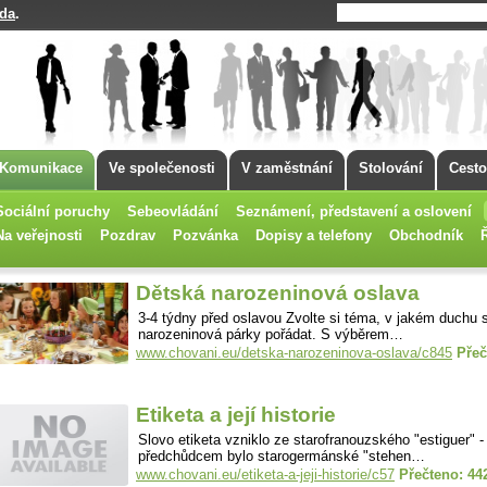
da
.
Komunikace
Ve společenosti
V zaměstnání
Stolování
Cesto
Sociální poruchy
Sebeovládání
Seznámení, představení a oslovení
Na veřejnosti
Pozdrav
Pozvánka
Dopisy a telefony
Obchodník
Dětská narozeninová oslava
3-4 týdny před oslavou Zvolte si téma, v jakém duchu 
narozeninová párky pořádat. S výběrem…
www.chovani.eu/detska-narozeninova-oslava/c845
Přeč
Etiketa a její historie
Slovo etiketa vzniklo ze starofranouzského "estiguer" -
předchůdcem bylo starogermánské "stehen…
www.chovani.eu/etiketa-a-jeji-historie/c57
Přečteno: 44