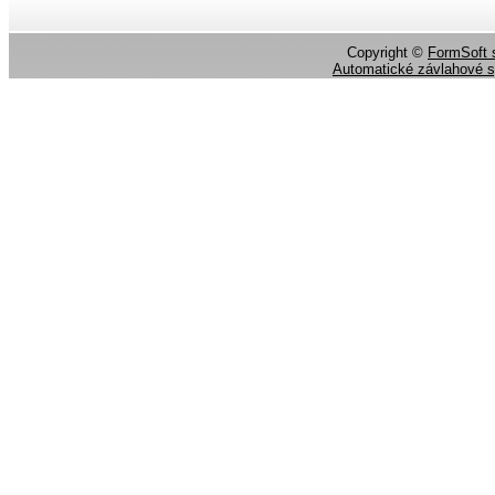
Copyright ©
FormSoft s
Automatické závlahové 