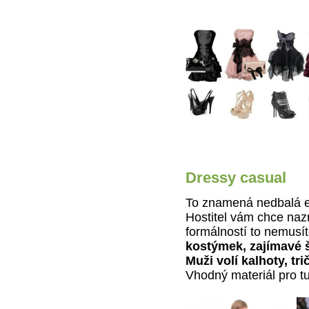
Dressy casual
To znamená nedbalá el
Hostitel vám chce nazn
formálností to nemusí
kostýmek, zajímavé ša
Muži volí kalhoty, tr
Vhodný materiál pro tu