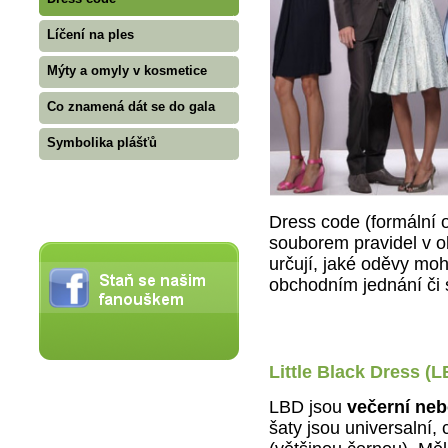
Líčení na ples
Mýty a omyly v kosmetice
Co znamená dát se do gala
Symbolika plášťů
Dress code (formální
souborem pravidel v ob
určují, jaké oděvy mo
obchodním jednání či 
Little Black Dress (
LBD jsou
večerní neb
šaty jsou universalní,