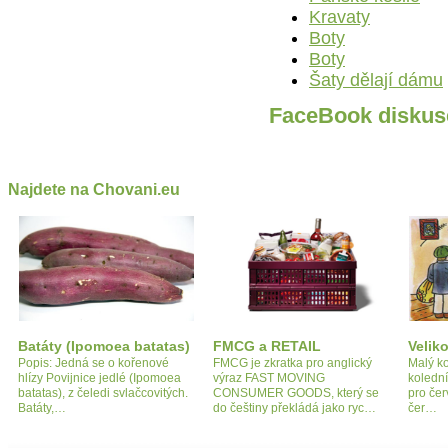
Kravaty
Boty
Boty
Šaty dělají dámu
FaceBook diskus
Najdete na Chovani.eu
Batáty (Ipomoea batatas)
FMCG a RETAIL
Velik
Popis: Jedná se o kořenové
FMCG je zkratka pro anglický
Malý k
hlízy Povijnice jedlé (Ipomoea
výraz FAST MOVING
kolední
batatas), z čeledi svlačcovitých.
CONSUMER GOODS, který se
pro čer
Batáty,…
do češtiny překládá jako ryc…
čer…