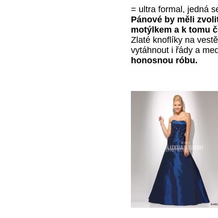
= ultra formal, jedná s
Pánové by měli zvolit
motýlkem a k tomu č
Zlaté knoflíky na vestě
vytáhnout i řády a me
honosnou róbu.