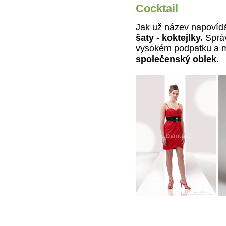
Cocktail
Jak už název napovíd
šaty
- koktejlky.
Správ
vysokém podpatku a m
společenský oblek.