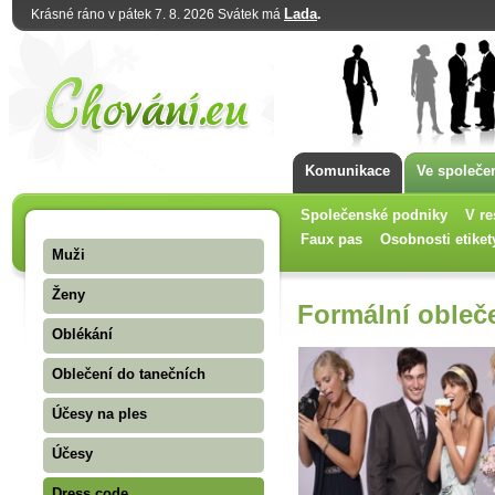
Lada
.
Krásné ráno v pátek 7. 8. 2026 Svátek má
Komunikace
Ve společe
Společenské podniky
V re
Faux pas
Osobnosti etiket
Muži
Ženy
Formální obleče
Oblékání
Oblečení do tanečních
Účesy na ples
Účesy
Dress code