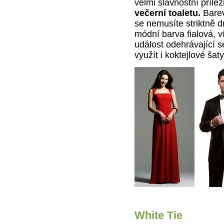
velmi slavnostní přílež
večerní toaletu.
Barev
se nemusíte striktně d
módní barva fialová, v
událost odehrávající 
využít i koktejlové šaty
White Tie