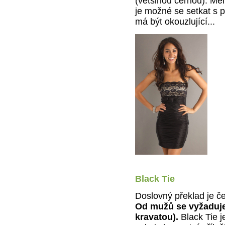
(většinou černou). Měl
je možné se setkat s 
má být okouzlující...
Black Tie
Doslovný překlad je če
Od mužů se vyžaduje
kravatou).
Black Tie j