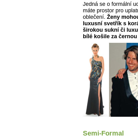
Jedná se o formální ud
máte prostor pro upla
oblečení.
Ženy mohou 
luxusní svetřík s ko
širokou sukní či lu
bílé košile za černou
Semi-Formal