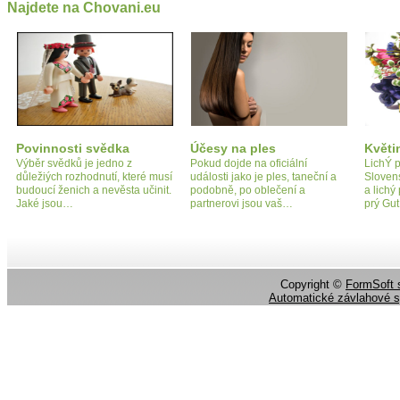
Najdete na Chovani.eu
Povinnosti svědka
Účesy na ples
Květi
Výběr svědků je jedno z
Pokud dojde na oficiální
LichÝ p
důležiých rozhodnutí, které musí
události jako je ples, taneční a
Sloven
budoucí ženich a nevěsta učinit.
podobně, po oblečení a
a lichý
Jaké jsou…
partnerovi jsou vaš…
prý Gu
Copyright ©
FormSoft s
Automatické závlahové 