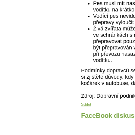
Pes musí mít nas
vodítku na krátk
Vodící pes nevido
přepravy vyloučit
Živá zvířata může
ve schránkách s
přepravovat pouz
být přepravován 
při převozu nasa
vodítku.
Podmínky dopravců se 
si zjistěte důvody, k
kočárek v autobuse, da
Zdroj: Dopravní podni
Sdílet
FaceBook diskus