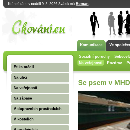
Roman
.
Krásné ráno v neděli 9. 8. 2026 Svátek má
Komunikace
Ve společe
Sociální poruchy
Sebeovl
Na veřejnosti
Pozdrav
P
Etika médií
Na ulici
Se psem v MHD 
Na veřejnosti
Na zápase
V dopravních prostředcích
V kostelích
V prodejnách