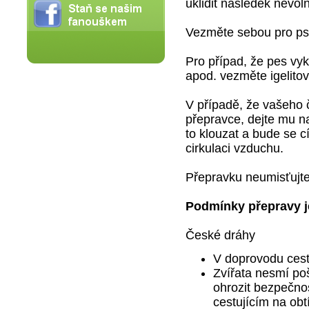
uklidit následek nevol
Vezměte sebou pro psa
Pro případ, že pes vy
apod. vezměte igelitov
V případě, že vašeho 
přepravce, dejte mu n
to klouzat a bude se cí
cirkulaci vzduchu.
Přepravku neumisťujte
Podmínky přepravy j
České dráhy
V doprovodu cest
Zvířata nesmí poš
ohrozit bezpečno
cestujícím na obt