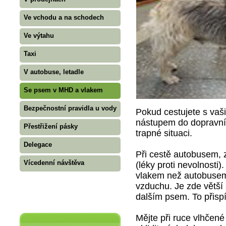
Ve vchodu a na schodech
Ve výtahu
Taxi
V autobuse, letadle
Se psem v MHD a vlakem
Bezpečnostní pravidla u vody
Pokud cestujete s vaš
nástupem do dopravníh
Přestřižení pásky
trapné situaci.
Delegace
Při cestě autobusem, 
Vícedenní návštěva
(léky proti nevolnosti)
vlakem než autobusem.
vzduchu. Je zde větší
dalším psem. To přispí
Mějte při ruce vlhčené