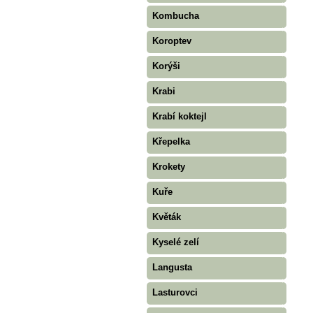
Kombucha
Koroptev
Korýši
Krabi
Krabí koktejl
Křepelka
Krokety
Kuře
Květák
Kyselé zelí
Langusta
Lasturovci