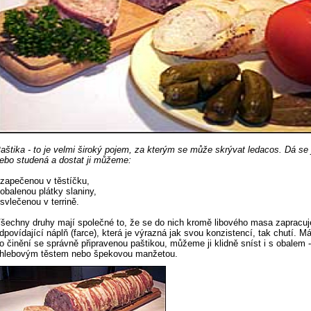
aštika - to je velmi široký pojem, za kterým se může skrývat ledacos. Dá se j
ebo studená a dostat ji můžeme:
 zapečenou v těstíčku,
 obalenou plátky slaniny,
 svlečenou v terrině.
šechny druhy mají společné to, že se do nich kromě libového masa zapracuje
dpovídající náplň (farce), která je výrazná jak svou konzistencí, tak chutí. M
o činění se správně připravenou paštikou, můžeme ji klidně sníst i s obalem -
hlebovým těstem nebo špekovou manžetou.