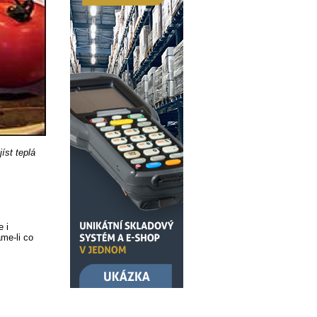
íst teplá
 i
áme-li co