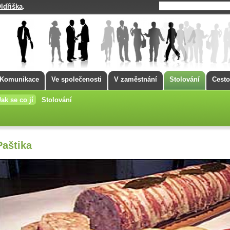
ldřiška
.
Komunikace
Ve společenosti
V zaměstnání
Stolování
Cesto
Jak se co jí
Stolování
Paštika