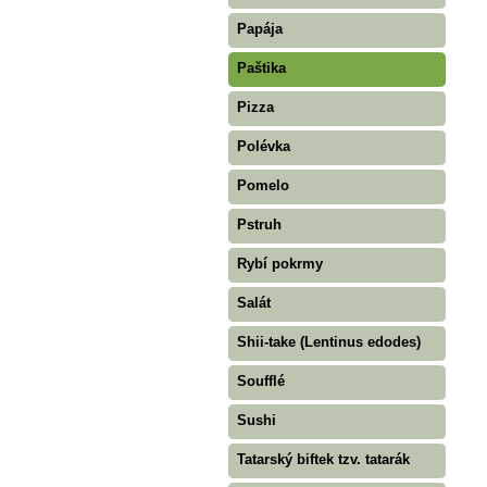
Papája
Paštika
Pizza
Polévka
Pomelo
Pstruh
Rybí pokrmy
Salát
Shii-take (Lentinus edodes)
Soufflé
Sushi
Tatarský biftek tzv. tatarák