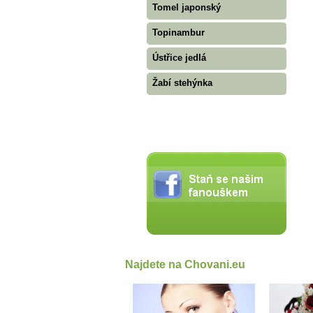
Tomel japonský
Topinambur
Ústřice jedlá
Žabí stehýnka
Najdete na Chovani.eu