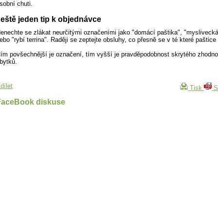
sobní chuti.
eště jeden tip k objednávce
enechte se zlákat neurčitými označeními jako "domácí paštika", "myslivecká
ebo "rybí terrina". Raději se zeptejte obsluhy, co přesně se v té které paštice
ím povšechnější je označení, tím vyšší je pravděpodobnost skrytého zhodn
bytků.
dílet
Tisk
S
FaceBook diskuse