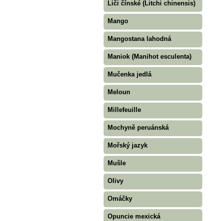
Liči čínské (Litchi chinensis)
Mango
Mangostana lahodná
Maniok (Manihot esculenta)
Mučenka jedlá
Meloun
Millefeuille
Mochyně peruánská
Mořský jazyk
Mušle
Olivy
Omáčky
Opuncie mexická