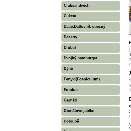
Clubsandwich
Cuketa
Datle,Datlovník obecný
Dezerty
Drůbež
T
d
Dvojitý hamburger
m
z
Dýně
J
Fenykl(Foeniculum)
J
n
t
Fondue
Garnáti
S
Granátové jablko
č
z
Holoubě
N
č