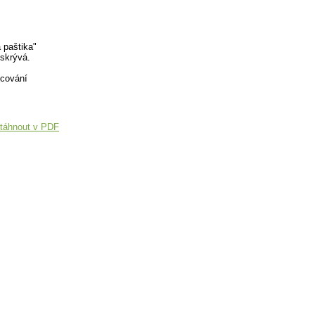
 paštika"
 skrývá.
ocování
táhnout v PDF