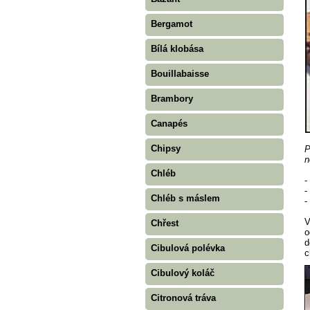
Bergamot
Bílá klobása
Bouillabaisse
Brambory
Canapés
Chipsy
P
n
Chléb
-
-
Chléb s máslem
-
V
Chřest
o
d
Cibulová polévka
c
Cibulový koláč
Citronová tráva