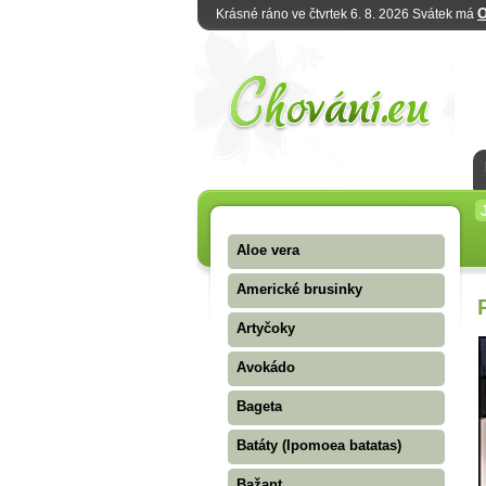
O
Krásné ráno ve čtvrtek 6. 8. 2026 Svátek má
Aloe vera
Americké brusinky
Artyčoky
Avokádo
Bageta
Batáty (Ipomoea batatas)
Bažant