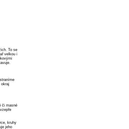
ich. To se
ař velkou i
akovými
tavuje.
dstraníme
 okraj
é či masné
 vzepře
rce, kruhy
uje jeho