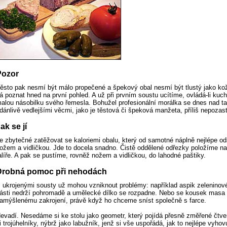
Pozor
ěsto pak nesmí být málo propečené a špekový obal nesmí být tlustý jako kož
á poznat hned na první pohled. A už při prvním soustu ucítíme, ovládá-li kuch
alou násobilku svého řemesla. Bohužel profesionální morálka se dnes nad t
dánlivě vedlejšími věcmi, jako je těstová či špeková manžeta, příliš nepozas
ak se jí
e zbytečné zatěžovat se kaloriemi obalu, který od samotné náplně nejlépe o
ožem a vidličkou. Jde to docela snadno. Čistě oddělené odřezky položíme na
alíře. A pak se pustíme, rovněž nožem a vidličkou, do lahodné paštiky.
Drobná pomoc při nehodách
 ukrojenými sousty už mohou vzniknout problémy: například aspik zeleninov
ásti nedrží pohromadě a umělecké dílko se rozpadne. Nebo se kousek masa
amýšlenému zakrojení, právě když ho chceme sníst společně s farce.
evadí. Nesedáme si ke stolu jako geometr, který pojídá přesně změřené čtve
i trojúhelníky, nýbrž jako labužník, jenž si vše uspořádá, jak to nejlépe vyhov