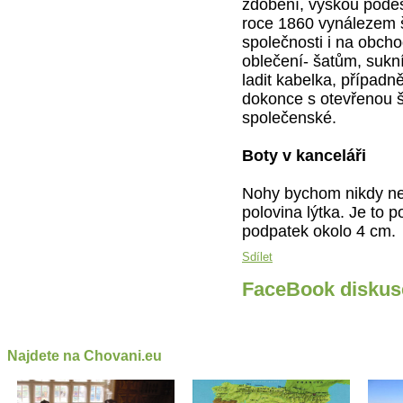
zdobení, výškou podeš
roce 1860 vynálezem š
společnosti i na obch
oblečení- šatům, suk
ladit kabelka, případn
dokonce s otevřenou 
společenské.
Boty v kanceláři
Nohy bychom nikdy nem
polovina lýtka. Je to
podpatek okolo 4 cm.
Sdílet
FaceBook diskus
Najdete na Chovani.eu