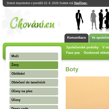
Vavřinec
.
Dobré dopoledne v pondělí 10. 8. 2026 Svátek má
Komunikace
Ve společe
Společenské podniky
V re
Faux pas
Osobnosti etiket
Muži
Ženy
Boty
Oblékání
Oblečení do tanečních
Účesy na ples
Účesy
Dress code