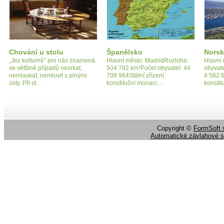
Chování u stolu
Španělsko
Nors
„Jez kulturně" pro nás znamená
Hlavní město: MadridRozloha:
Hlavní
ve většině případů nesrkat,
504 782 km²Počet obyvatel: 44
obyvat
nemlaskat, nemluvit s plnými
708 964Státní zřízení:
4 582 6
ústy. Při st…
konstituční monarc…
konsti
Copyright ©
FormSoft s
Automatické závlahové 