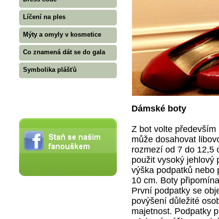
Líčení na ples
Mýty a omyly v kosmetice
Co znamená dát se do gala
Symbolika plášťů
Dámské boty
Z bot volte především
může dosahovat libovo
rozmezí od 7 do 12,5 
použit vysoký jehlový p
výška podpatků nebo pl
10 cm. Boty připomínají
První podpatky se obje
povýšení důležité osob
majetnost. Podpatky pr