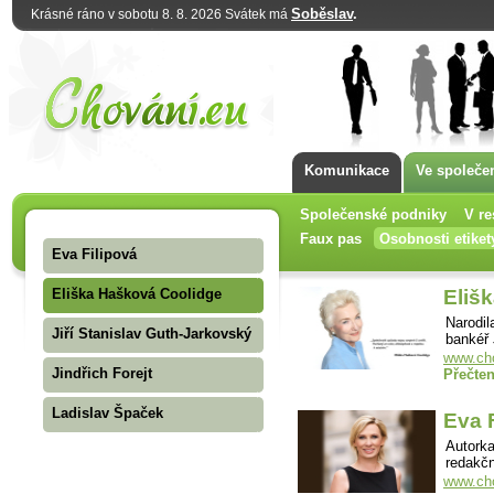
Soběslav
.
Krásné ráno v sobotu 8. 8. 2026 Svátek má
Komunikace
Ve společe
Společenské podniky
V re
Faux pas
Osobnosti etiket
Eva Filipová
Eliška Hašková Coolidge
Eliš
Narodil
Jiří Stanislav Guth-Jarkovský
bankéř
www.cho
Jindřich Forejt
Přečten
Ladislav Špaček
Eva 
Autorka
redakčn
www.cho