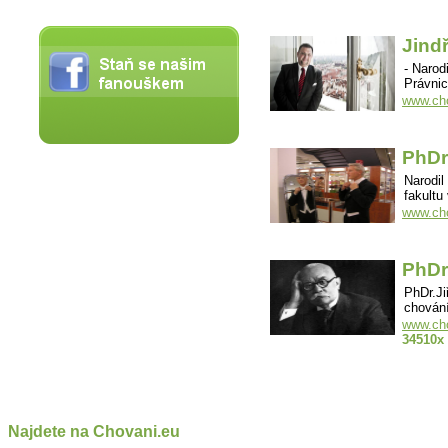
Jindř
- Narod
Právni
www.cho
PhDr
Narodil
fakultu
www.cho
PhDr
PhDr.Ji
chování
www.cho
34510x
Najdete na Chovani.eu