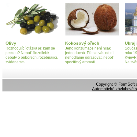
Olivy
Kokosový ořech
Ukraj
Rozhodující otázka je: kam se
Jeho konzumace není nijak
Součast
peckou? Neboť filozofické
jednoduchá. Přesto vás od ní
roku 1
debaty o příborech, rozebírající,
nehodláme odrazovat, neboť
KyjevR
zvládneme-…
specifický aromati…
Na svě
Copyright ©
FormSoft s
Automatické závlahové 