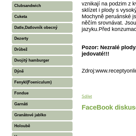
vznikají na podzim z k
Clubsandwich
sklízet i plody s vys
Mochyně peruánské js
Cuketa
něčím srovnávat. Jsou
Datle,Datlovník obecný
jazyku.
Před konzumací
Dezerty
Pozor: Nezralé plody,
Drůbež
jedovaté!!!
Dvojitý hamburger
Zdroj:www.receptyonli
Dýně
Fenykl(Foeniculum)
Fondue
Sdílet
Garnáti
FaceBook diskus
Granátové jablko
Holoubě