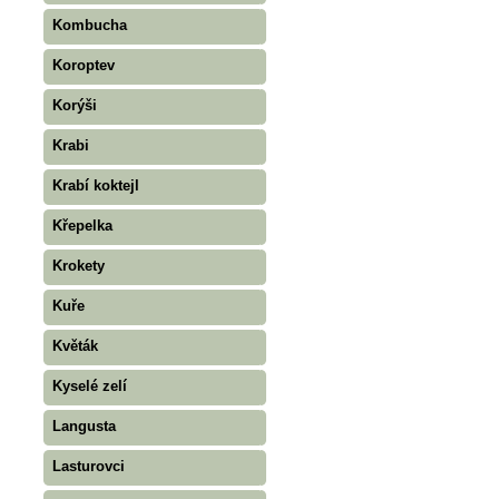
Kombucha
Koroptev
Korýši
Krabi
Krabí koktejl
Křepelka
Krokety
Kuře
Květák
Kyselé zelí
Langusta
Lasturovci