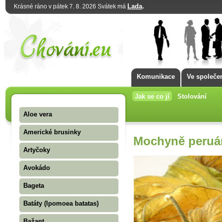
Lada
.
Krásné ráno v pátek 7. 8. 2026 Svátek má
Komunikace
Ve společe
Jak se co jí
Stolování
Aloe vera
Americké brusinky
Mochyně peruán
Artyčoky
Avokádo
Bageta
Batáty (Ipomoea batatas)
Bažant