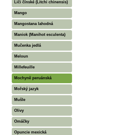
Liči čínské (Litchi chinensis)
Mango
Mangostana lahodná
Maniok (Manihot esculenta)
Mučenka jedlá
Meloun
Millefeuille
Mochyně peruánská
Mořský jazyk
Mušle
Olivy
Omáčky
Opuncie mexická