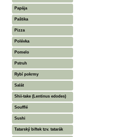
Papája
Paštika
Pizza
Polévka
Pomelo
Pstruh
Rybí pokrmy
Salát
Shii-take (Lentinus edodes)
Soufflé
Sushi
Tatarský biftek tzv. tatarák