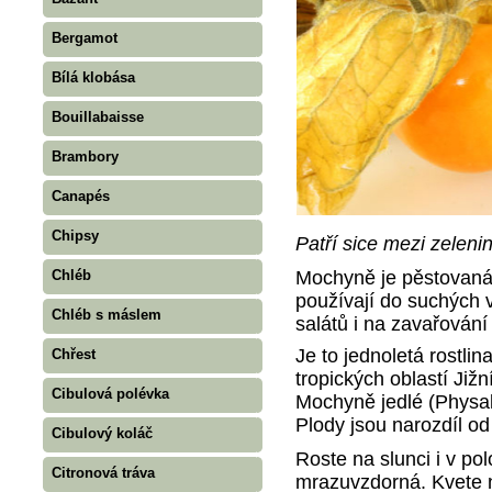
Bergamot
Bílá klobása
Bouillabaisse
Brambory
Canapés
Chipsy
Patří sice mezi zeleni
Mochyně je pěstovaná j
Chléb
používají do suchých v
Chléb s máslem
salátů i na zavařován
Je to jednoletá rostlin
Chřest
tropických oblastí Již
Cibulová polévka
Mochyně jedlé (Physali
Plody jsou narozdíl od
Cibulový koláč
Roste na slunci i v po
Citronová tráva
mrazuvzdorná. Kvete 