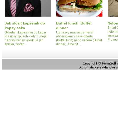
Jak složit kapesník do
Buffet lunch, Buffet
Nefor
kapsy saka
dinner
Smart 
neformá
Skládání kapesníku do kapsy
Už názvy naznačují menší
vernisá
Klasický způsob - kdy z vnější
občerstvení v čase oběda
Pro mu
náprsní kapsy vykukuje jen
(Buffet luch) nebo večeře (Buffet
špička, tvořen…
dinner). Obě tyt…
Copyright ©
FormSoft s
Automatické závlahové 