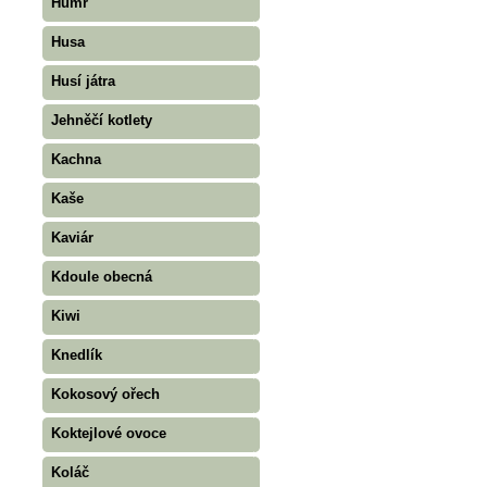
Humr
Husa
Husí játra
Jehněčí kotlety
Kachna
Kaše
Kaviár
Kdoule obecná
Kiwi
Knedlík
Kokosový ořech
Koktejlové ovoce
Koláč