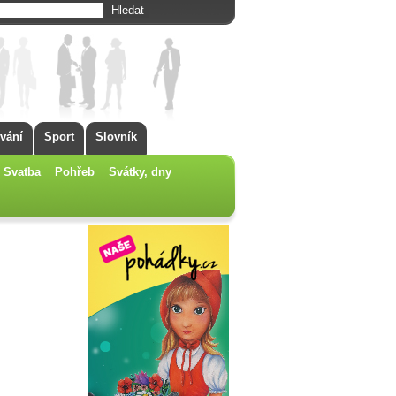
vání
Sport
Slovník
Svatba
Pohřeb
Svátky, dny