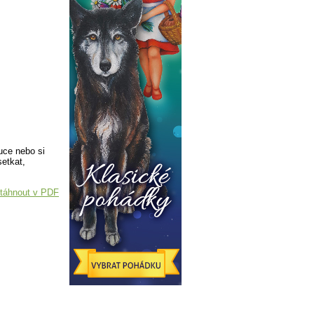
uce nebo si
etkat,
táhnout v PDF