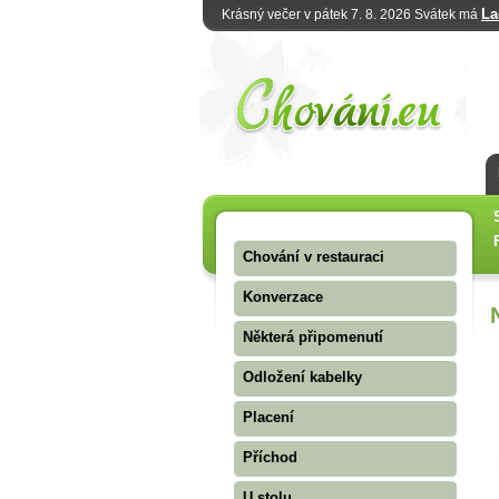
La
Krásný večer v pátek 7. 8. 2026 Svátek má
Chování v restauraci
Konverzace
Některá připomenutí
Odložení kabelky
Placení
Příchod
U stolu