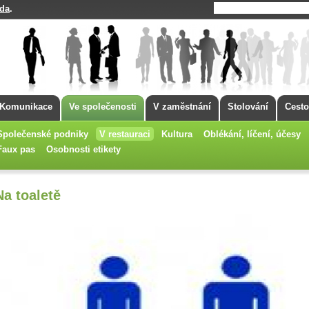
da
.
Komunikace
Ve společenosti
V zaměstnání
Stolování
Cesto
Společenské podniky
V restauraci
Kultura
Oblékání, líčení, účesy
Faux pas
Osobnosti etikety
Na toaletě