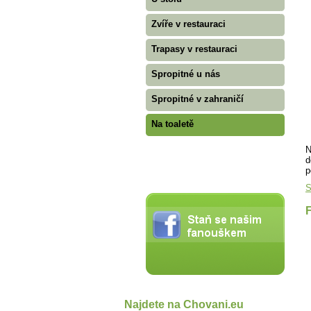
Zvíře v restauraci
Trapasy v restauraci
Spropitné u nás
Spropitné v zahraničí
Na toaletě
N
d
p
S
Najdete na Chovani.eu