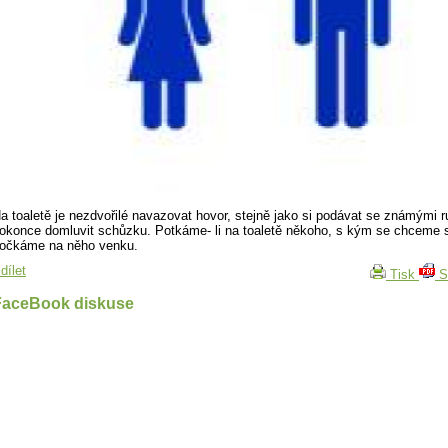
a toaletě je nezdvořilé navazovat hovor, stejně jako si podávat se známými r
okonce domluvit schůzku. Potkáme- li na toaletě někoho, s kým se chceme s
očkáme na něho venku.
dílet
Tisk
S
FaceBook diskuse