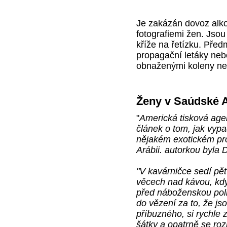
Je zakázán dovoz alko
fotografiemi žen. Jso
kříže na řetízku. Pře
propagační letáky neb
obnaženými koleny ne
Ženy v Saúdské A
"
Americká tisková age
článek o tom, jak vypa
nějakém exotickém pros
Arábii. autorkou byla
"V kavárničce sedí pě
věcech nad kávou, kdy
před náboženskou poli
do vězení za to, že j
příbuzného, si rychle 
šátky a opatrně se roz