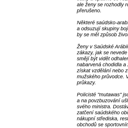
ale ženy se rozhodly ro
přerušeno.
Některé saúdsko-arab
a odsuzují skupiny boju
by se měl způsob živo
Ženy v Saúdské Arábii
zákazy, jak se nevede 
smějí být vidět odhal
nabarvená chodidla a 
získat vzdělání nebo
mužského průvodce. V
průkazy.
Policisté "mutawas" j
a na povzbuzování ušle
svého ministra. Dostá
zatčení saúdského obča
nákupní střediska, res
obchodů se sportovní