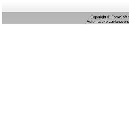
Copyright ©
FormSoft s
Automatické závlahové 