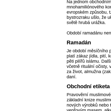
Na jednom obchodním j
mnohamiliónového kontr
evropském způsobu, t
bystrozraku ušlo, že 
světě hrubá urážka.
Období ramadánu není
Ramadán
Je období měsíčního 
platí zákaz jídla, pití
pěti pilířů islámu. Dal
včetně rituální očisty
za život, almužna (zak
daní.
Obchodní etiketa
Pravověrní muslimové 
základní knize muslim
nových výrobků nebo t
vepřovým masem, alko