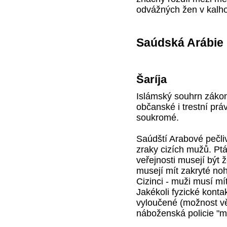
odvážných žen v kalho
Saúdská Arábie
Šaríja
Islámský souhrn zákon
občanské i trestní prá
soukromé.
Saúdští Arabové pečli
zraky cizích mužů. Pt
veřejnosti musejí být 
musejí mít zakryté noh
Cizinci - muži musí mí
Jakékoli fyzické kont
vyloučené (možnost vě
náboženská policie "m