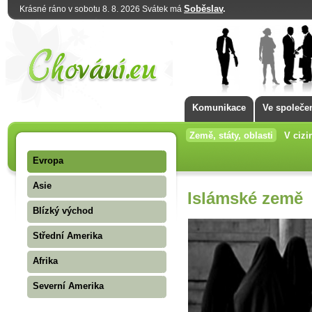
Soběslav
.
Krásné ráno v sobotu 8. 8. 2026 Svátek má
Komunikace
Ve společe
Země, státy, oblasti
V cizi
Evropa
Asie
Islámské země
Blízký východ
Střední Amerika
Afrika
Severní Amerika