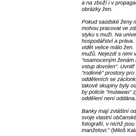
a na zboží i v propag
obrázky žen.
Pokud saúdské ženy ma
mohou pracovat ve zdr
styku s muži. Na unive
hospodářství a práva. 
vidět velice málo žen.
mužů. Nejezdí s nimi v
"osamoceným ženám b
vstup dovolen". Uvnit
"rodinné" prostory pr
odděleních se záclon
takové skupiny byly od
by policie "mutawas" z
oddělení není oddána,
Banky mají zvláštní od
svoje vlastní občansk
fotografií, v nichž jso
manželovi.
" (Miloš Kal