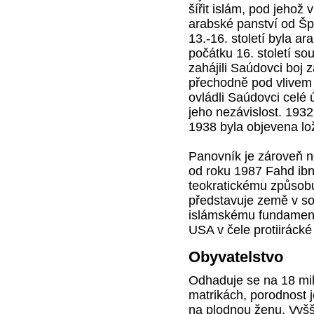
šířit islám, pod jehož
arabské panství od Špa
13.-16. století byla 
počátku 16. století so
zahájili Saúdovci boj z
přechodně pod vlivem 
ovládli Saúdovci celé 
jeho nezávislost. 1932
1938 byla objevena lo
Panovník je zároveň n
od roku 1987 Fahd ibn
teokratickému způsobu
představuje země v s
islámskému fundament
USA v čele protiirácké
Obyvatelstvo
Odhaduje se na 18 mil
matrikách, porodnost j
na plodnou ženu. Vyšší