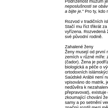
Podřízenost mužům je
neposlušnosti se obává
a bijte je.
" Pro ty, kdo
Rozvod v tradičních i
Stačí mu říct třikrát 
vyřízena. Rozvedená ž
své původní rodině.
Zahalené ženy
Ženy musejí od první 
zemích v různé míře: z
(čador). Žena je podří
biologická a péče o vý
ortodoxních islámských
Saúdské Arábii není n
vpisováno do matrik, 
nedůvěra k nezahalené 
přepravovat), existuje
zkoumající chování žen
samy a po setmění venk
značný rozdíl mezi mě