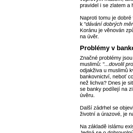
pravidel i se zlatem a 
Naproti tomu je dobré
k "
dávání dobrých měr
Koránu je věnován způs
na úvěr.
Problémy v bankov
Značné problémy jsou v
muslimů: "
...dovolil pr
odjakživa u muslimů k
bankovnictví, neboť c
než lichva? Dnes je s
se banky podílejí na z
úvěru.
Další zádrhel se objevi
životní a úrazové, je n
Na základě islámu exis
Jedná se o dobrovolný 