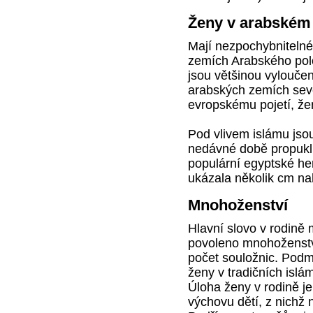
Ženy v arabském
Mají nezpochybnitelné
zemích Arabského polo
jsou většinou vyloučen
arabských zemích sever
evropskému pojetí, ženy
Pod vlivem islámu jso
nedávné době propukl 
populární egyptské he
ukázala několik cm na
Mnohoženství
Hlavní slovo v rodině
povoleno mnohoženstv
počet souložnic. Podmí
ženy v tradičních isl
Úloha ženy v rodině j
výchovu dětí, z nichž 