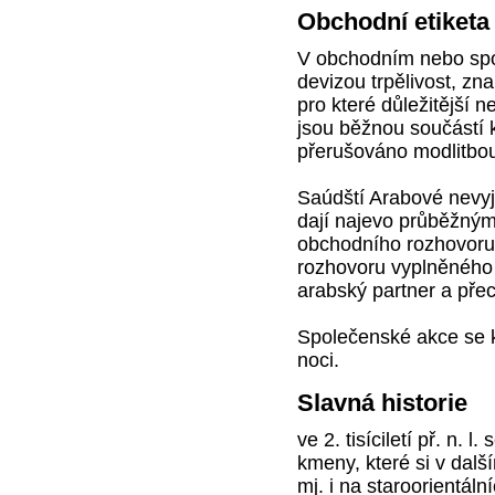
Obchodní etiketa
V obchodním nebo spol
devizou trpělivost, zna
pro které důležitější n
jsou běžnou součástí 
přerušováno modlitbo
Saúdští Arabové nevyjá
dají najevo průběžným
obchodního rozhovoru 
rozhovoru vyplněného z
arabský partner a pře
Společenské akce se k
noci.
Slavná historie
ve 2. tisíciletí př. n. 
kmeny, které si v dalš
mj. i na staroorientální