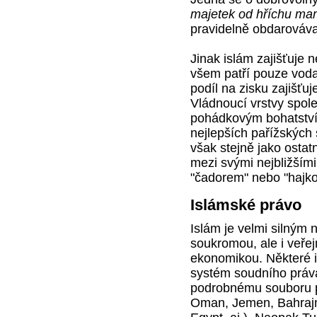
majetek od hříchu ma
pravidelně obdarováv
Jinak islám zajišťuje 
všem patří pouze voda
podíl na zisku zajišť
Vládnoucí vrstvy společ
pohádkovým bohatstvím
nejlepších pařížských 
však stejně jako osta
mezi svými nejbližšími
"čadorem" nebo "hajko
Islámské právo
Islám je velmi silným 
soukromou, ale i veřej
ekonomikou. Některé 
systém soudního práva 
podrobnému souboru př
Oman, Jemen, Bahrajn,