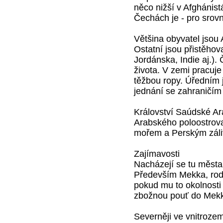
něco nižší v Afghánistá
Čechách je - pro srovn
Většina obyvatel jsou 
Ostatní jsou přistěhov
Jordánska, Indie aj.)
života. V zemi pracuje
těžbou ropy. Úředním 
jednání se zahraničím 
Království Saúdské Ará
Arabského poloostrov
mořem a Perským zál
Zajímavosti
Nacházejí se tu města
Především Mekka, rod
pokud mu to okolnosti 
zbožnou pouť do Mekk
Severněji ve vnitroze