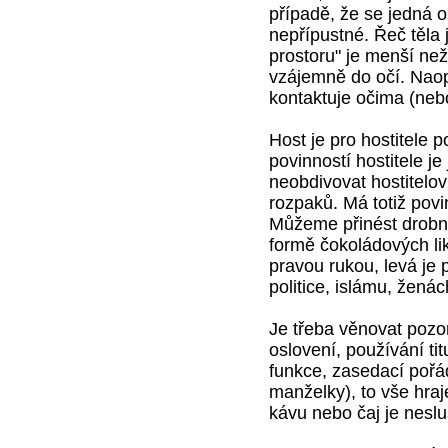
případě, že se jedná 
nepřípustné. Řeč těla 
prostoru" je menší než
vzájemně do očí. Naop
kontaktuje očima (neb
Host je pro hostitele 
povinností hostitele je
neobdivovat hostitel
rozpaků. Má totiž pov
Můžeme přinést drobné
formě čokoládových l
pravou rukou, levá je 
politice, islámu, ženác
Je třeba věnovat pozo
oslovení, používání ti
funkce, zasedací pořád
manželky), to vše hra
kávu nebo čaj je nesl