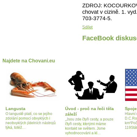
ZDROJ: KOCOURKOVÁ, J
chovat v cizině. 1. vy
703-3774-5.
Sdílet
FaceBook diskus
Najdete na Chovani.eu
Langusta
Úvod - proč na řeči těla
Spoje
O langustě platí, co se jejího
záleží
Hlavní
zdolání pomocí obvyklých i
D.C.Ro
„Jsou zde čtyři cesty, a pouze
neobvyklých jídelních nástrojů
km²Poč
čtyři cesty, kterými máme
týká, totéž…
119Stát
kontakt se světem. Jsme
vyhodnocováni a kl…