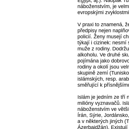
Egypt, aj.). Naopak Tu
náboženstvím, je velm
evropskými zvyklostmi
V praxi to znamená, ž
předpisy nejen naplňo
policií. Ženy musejí c
týkají i cizinek: nesmí
muže z rodiny. Dodržu
alkoholu. Ve druhé sk
pojímána jako dobrovo
rodiny a okolí jsou velm
skupině zemí (Tunisko
islámských, resp. ara
směřující k přísnějším
Islám je jedním ze tří
milióny vyznavačů. Is
náboženstvím ve větši
Írán, Sýrie, Jordánsko
a v některých jiných 
Ázerbajdžán). Existují 