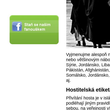
Vyjmenujme alespoň ně
nebo většinovým nábož
Sýrie, Jordánsko, Lib
Pákistán, Afghánistán,
Somálsko, Jordánsko, 
aj.
Hostitelská etike
Přivítání hosta je v i
podléhají jiným pravid
sebou, na veřejnosti v