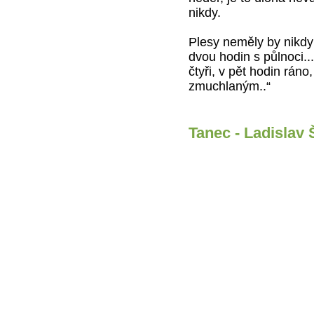
nikdy.
Plesy neměly by nikdy
dvou hodin s půlnoci..
čtyři, v pět hodin rán
zmuchlaným..“
Tanec - Ladislav