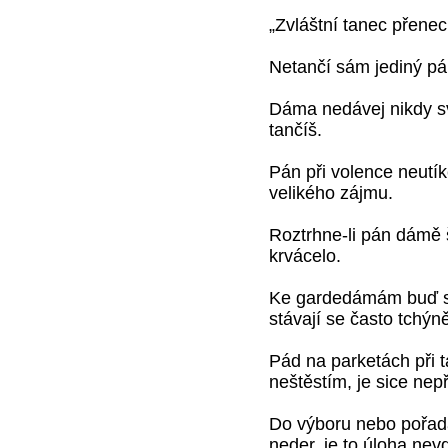
„Zvláštní tanec přene
Netančí sám jediný pár 
Dáma nedávej nikdy sv
tančíš.
Pán při volence neutík
velikého zájmu.
Roztrhne-li pán dámě š
krvácelo.
Ke gardedámám buď sv
stávají se často tchýn
Pád na parketách při t
neštěstím, je sice ne
Do výboru nebo pořada
neder, je to úloha ne