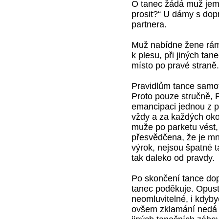
O tanec žádá muž jem
prosit?“ U dámy s dop
partnera.
Muž nabídne žene rámě
k plesu, při jiných ta
místo po pravé straně.
Pravidlům tance samot
Proto pouze stručně, 
emancipaci jednou z p
vždy a za každých oko
muže po parketu vést,
přesvědčena, že je mn
výrok, nejsou špatné t
tak daleko od pravdy.
Po skončení tance dop
tanec poděkuje. Opusti
neomluvitelné, i kdyb
ovšem zklamání nedá n