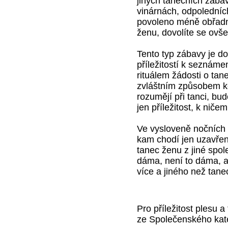
jiných tanečních zába
vinárnách, odpoledních
povoleno méně obřadn
ženu, dovolíte se ovše
Tento typ zábavy je d
příležitostí k seznám
rituálem žádosti o tan
zvláštním způsobem kom
rozumějí při tanci, bu
jen příležitost, k niče
Ve vysloveně nočních 
kam chodí jen uzavře
tanec ženu z jiné spol
dáma, není to dáma, a
více a jiného než tane
Pro příležitost plesu 
ze Společenského kat