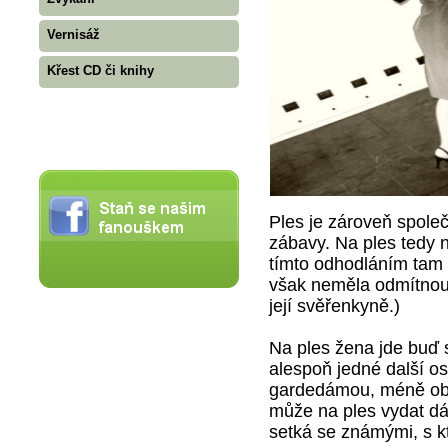
Vernisáž
Křest CD či knihy
Ples je zároveň společ
zábavy. Na ples tedy 
tímto odhodláním tam 
však neměla odmítnout,
její svěřenkyně.)
Na ples žena jde buď 
alespoň jedné další os
gardedámou, méně obvy
může na ples vydat dáma
setká se známými, s k