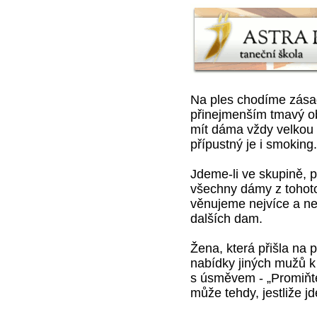
Na ples chodíme zása
přinejmenším tmavý ob
mít dáma vždy velkou ve
přípustný je i smoking.
Jdeme-li ve skupině, 
všechny dámy z tohoto
věnujeme nejvíce a n
dalších dam.
Žena, která přišla na
nabídky jiných mužů k 
s úsměvem - „Promiňte
může tehdy, jestliže j