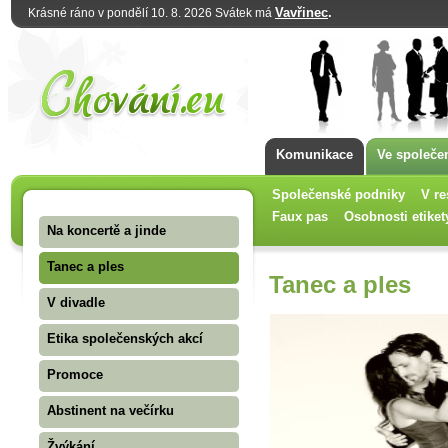
Vavřinec
.
Krásné ráno v pondělí 10. 8. 2026 Svátek má
Komunikace
Ve společe
Společenské podniky
V re
Faux pas
Osobnosti etiket
Na koncertě a jinde
Tanec a ples
Tanec a ples
V divadle
Etika společenských akcí
Promoce
Abstinent na večírku
Žvýkání