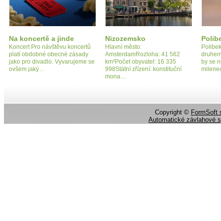
Na koncertě a jinde
Nizozemsko
Polib
Koncert Pro návštěvu koncertů
Hlavní město:
Polibek
platí obdobné obecné zásady
AmsterdamRozloha: 41 562
druhem
jako pro divadlo. Vyvarujeme se
km²Počet obyvatel: 16 335
by se 
ovšem jaký…
998Státní zřízení: konstituční
milene
mona…
Copyright ©
FormSoft s
Automatické závlahové 