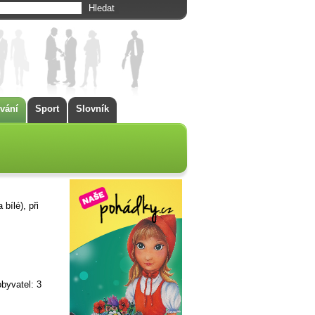
vání
Sport
Slovník
bílé), při
byvatel: 3