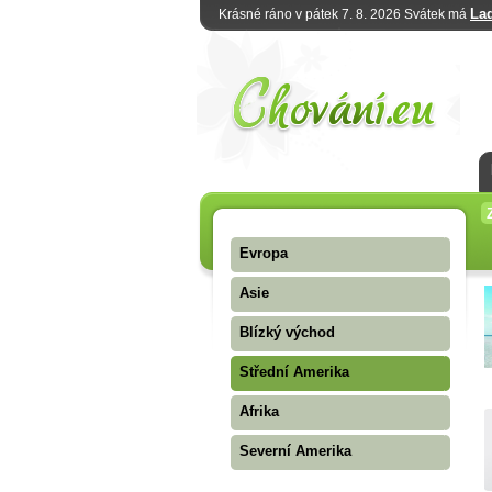
La
Krásné ráno v pátek 7. 8. 2026 Svátek má
Evropa
Asie
Blízký východ
Střední Amerika
Afrika
Severní Amerika