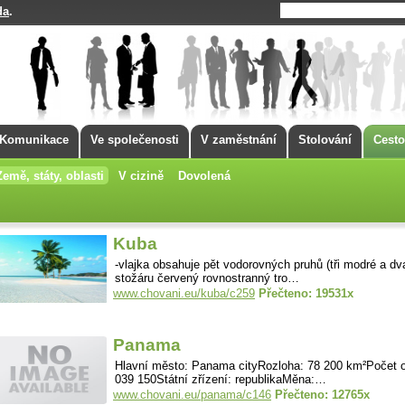
da
.
Komunikace
Ve společenosti
V zaměstnání
Stolování
Cesto
Země, státy, oblasti
V cizině
Dovolená
Kuba
-vlajka obsahuje pět vodorovných pruhů (tři modré a dva 
stožáru červený rovnostranný tro…
www.chovani.eu/kuba/c259
Přečteno: 19531x
Panama
Hlavní město: Panama cityRozloha: 78 200 km²Počet o
039 150Státní zřízení: republikaMěna:…
www.chovani.eu/panama/c146
Přečteno: 12765x