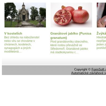
V kostelích
Granátové jablko (Punica
Žvýká
Bez ohledu na náboženství
granatum)
Hledisk
nebo víru se chováme v
nepříje
Plod granátovníku obecného,
chrámech, kostelech,
jeden z
které rostou převážně ve
synagogách a jiných
prohře
Středomoří. Granátové jablko
modlitebná…
má sladkokyselou c…
Copyright ©
FormSoft s
Automatické závlahové 