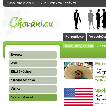
Soběslav
.
Krásné ráno v sobotu 8. 8. 2026 Svátek má
Komunikace
Ve společe
Země, státy, oblasti
V cizi
Evropa
Asie
Mexi
Hlavní
Blízký východ
světě)P
www.cho
Střední Amerika
27807x
Afrika
Spoj
Hlavní
Severní Amerika
obyvate
www.cho