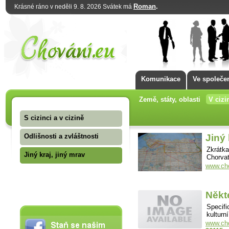
Roman
.
Krásné ráno v neděli 9. 8. 2026 Svátek má
Komunikace
Ve společe
Země, státy, oblasti
V cizi
S cizinci a v cizině
Odlišnosti a zvláštnosti
Jiný 
Zkrátka
Jiný kraj, jiný mrav
Chorva
www.cho
Někte
Specifi
kulturn
www.cho