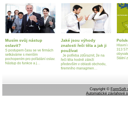
Musím svůj nástup
Jaké jsou výhody
Polsk
oslavit?
znalosti řeči těla a jak ji
Hlavní
313 57
S postupem času se ve firmách
používat
obyvat
setkáváme s menším
Je potřeba zdůraznit, že na
Státní 
pochopením pro pořádání oslav.
řeči těla hodně záleží
Nástup do funkce a j…
především v oblasti obchodu,
firemního managmen…
Copyright ©
FormSoft s
Automatické závlahové 