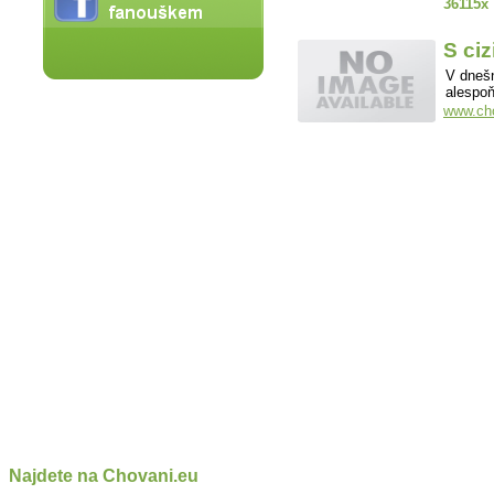
36115x
S ciz
V dnešn
alespoň
www.cho
Najdete na Chovani.eu