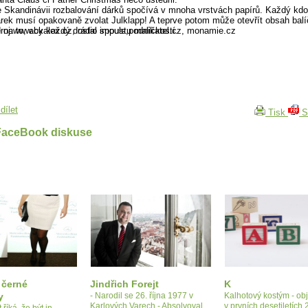
 Skandinávii rozbalování dárků spočívá v mnoha vrstvách papírů. Každý kdo
rek musí opakovaně zvolat Julklapp! A teprve potom může otevřít obsah bal
 na to, aby každý dostal spoustu maličkostí.
roj:www.ckalex.cz, rádio impuls,podnikatel.cz, monamie.cz
dílet
Tisk
S
FaceBook diskuse
, černé
Jindřich Forejt
K
y
- Narodil se 26. října 1977 v
Kalhotový kostým - obj
Karlových Varech.- Absolvoval
v prvních desetiletích 2
 říká, že být in