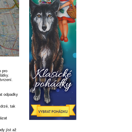
o pro
látky.
tvrzení.
vat odpadky
drzé, tak
ázat
dy jíst až