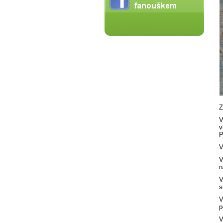
Z
V
v
P
V
V
n
V
s
V
p
V