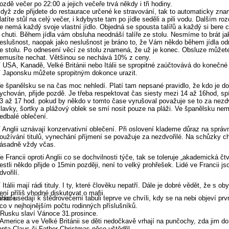
ozdě večer po 22:00 a jejich večeře trvá někdy i tři hodiny.
dyž zde přijdete do restaurace určené ke stravování, tak to automaticky zna
latíte stůl na celý večer, i kdybyste tam po jídle seděli a pili vodu. Dalším roz
e nemá každý svoje vlastní jídlo. Objedná se spousta talířů a každý si bere c
 chuti. Během jídla vám obsluha neodnáší talíře ze stolu. Nesmíme to brát ja
eslušnost, naopak jako neslušnost je bráno to, že Vám někdo během jídla od
e stolu. Po odnesení věcí ze stolu znamená, že už je konec. Obsluze můžete
emusíte nechat. Většinou se nechává 10% z ceny.
 USA, Kanadě, Velké Británii nebo Itálii se spropitné zaúčtovává do konečné
 Japonsku můžete spropitným dokonce urazit.
e španělsku se na čas moc nehledí. Platí tam nepsané pravidlo, že kdo je do
ychován, přijde pozdě. Je třeba respektovat čas siesty mezi 14 až 16hod, sp
3 až 17 hod. pokud by někdo v tomto čase vyrušoval považuje se to za nezdv
lavky, šortky a plážový oblek se smí nosit pouze na pláži. Ve španělsku nema
edbalé oblečení.
 Anglii uznávají konzervativní oblečení. Při oslovení klademe důraz na správ
oužívání titulů, vynechání příjmení se považuje za nezdvořilé. Na schůzky c
ásadně vždy včas.
e Francii oproti Anglii co se dochvilnosti týče, tak se toleruje „akademická čt
estli někdo přijde o 15min později, není to velký prohřešek. Lidé ve Francii j
dvořilí.
 Itálii mají rádi tituly. I ty, které člověku nepatří. Dále je dobré vědět, že s obyv
ení příliš vhodné diskutovat o mafii.
ánoce
láci usedají k štědrovečerní tabuli teprve ve chvíli, kdy se na nebi objeví pr
co v nejhojnějším počtu rodinných příslušníků.
Rusku slaví Vánoce 31.prosince.
Americe a ve Velké Británii se děti nedočkavě vrhají na punčochy, zda jim do
nta Claus či Father Christmas něco uštědřil.