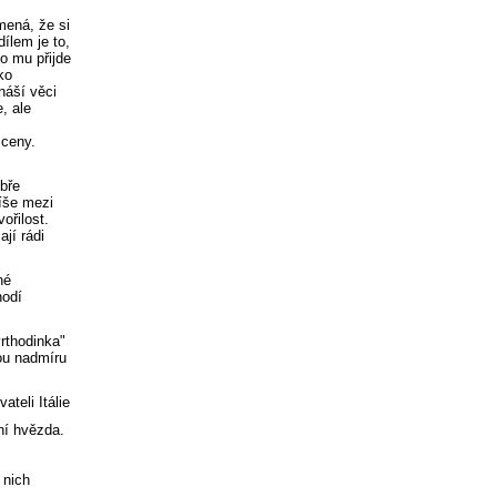
mená, že si
dílem je to,
o mu přijde
ko
náší věci
, ale
 ceny.
bře
íše mezi
ořilost.
jí rádi
né
hodí
vrthodinka"
sou nadmíru
ateli Itálie
vní hvězda.
 nich