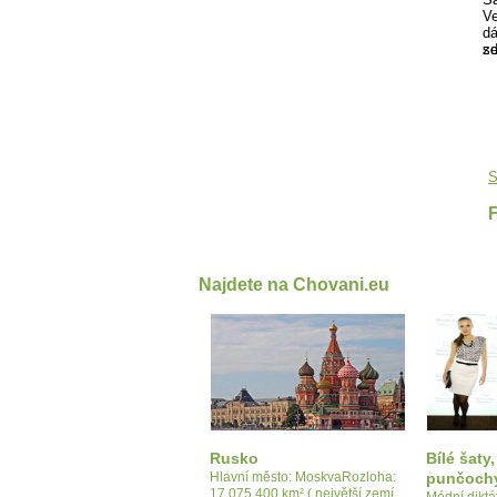
Ve
dá
se
zd
S
Najdete na Chovani.eu
Rusko
Bílé šaty
Hlavní město: MoskvaRozloha:
punčoch
17 075 400 km² ( největší zemí
Módní diktát