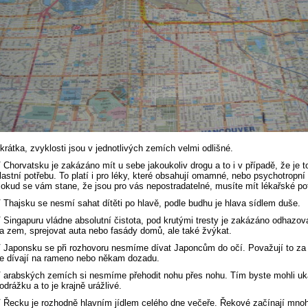
krátka, zvyklosti jsou v jednotlivých zemích velmi odlišné.
 Chorvatsku je zakázáno mít u sebe jakoukoliv drogu a to i v případě, že je t
lastní potřebu. To platí i pro léky, které obsahují omamné, nebo psychotropní 
okud se vám stane, že jsou pro vás nepostradatelné, musíte mít lékařské po
 Thajsku se nesmí sahat dítěti po hlavě, podle budhu je hlava sídlem duše.
 Singapuru vládne absolutní čistota, pod krutými tresty je zakázáno odhazo
a zem, sprejovat auta nebo fasády domů, ale také žvýkat.
 Japonsku se při rozhovoru nesmíme dívat Japoncům do očí. Považují to za 
e dívají na rameno nebo někam dozadu.
 arabských zemích si nesmíme přehodit nohu přes nohu. Tím byste mohli uk
odrážku a to je krajně urážlivé.
 Řecku je rozhodně hlavním jídlem celého dne večeře. Řekové začínají mnoh