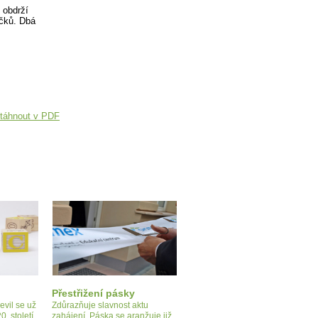
 obdrží
íčků. Dbá
táhnout v PDF
Přestřižení pásky
evil se už
Zdůrazňuje slavnost aktu
0. století,
zahájení. Páska se aranžuje již