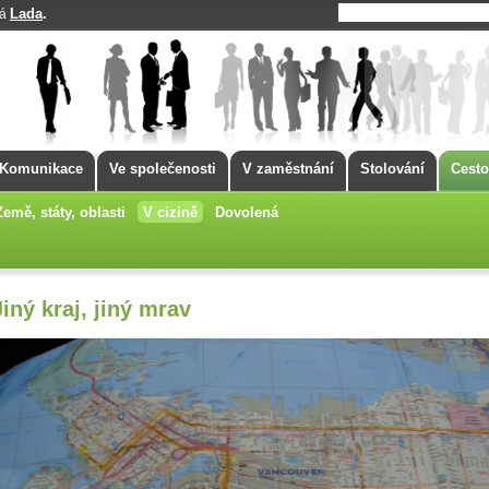
Lada
.
má
Komunikace
Ve společenosti
V zaměstnání
Stolování
Cesto
Země, státy, oblasti
V cizině
Dovolená
Jiný kraj, jiný mrav