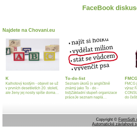
FaceBook diskus
Najdete na Chovani.eu
K
To-do-list
FMCG
Kalhotový kostým - objevil se už
Seznam úkolů (v angličtině
FMCG je
v prvních desetiletích 20. století,
známý jako To - do -
výraz 
ale ženy jej nosily spíše doma…
list)Základní stupeň organizace
CONSU
práceJe seznam naplá…
do češt
Copyright ©
FormSoft s
Automatické závlahové 