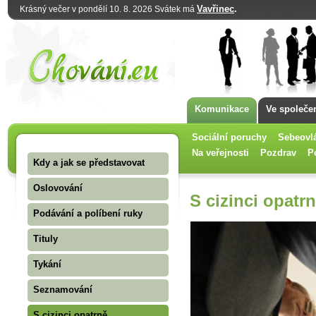
Vavřinec
.
Krásný večer v pondělí 10. 8. 2026 Svátek má
Komunikace
Ve společe
Sociální poruchy
Sebeovl
Na veřejnosti
Pozdrav
P
Kdy a jak se představovat
Oslovování
S cizinci opatr
Podávání a políbení ruky
Tituly
Tykání
Seznamování
S cizinci opatrně