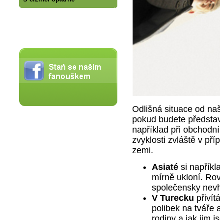
Odlišná situace od na
pokud budete představ
například při obchodní
zvyklosti zvláště v pří
zemi.
Asiaté
si napříkl
mírně ukloní. Rov
společensky nevh
V Turecku
přivít
polibek na tváře a 
rodiny a jak jim 