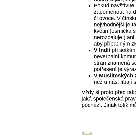
Pokud navštívíte
zapomenout na dar
či ovoce. V čínsk
nejvhodnější je t
květin (osmička s
nerozbaluje ( ani
aby případným z
V Indii
při setkán
neverbální komun
stran znamená so
potřesení je výr
V Muslimských 
než u nás, líbají
Vždy si proto před ta
jaká společenská prav
pochází. Jinak totiž mů
Sdílet