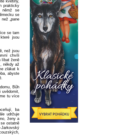
te květiny,
h prakticky
při němž se
 Německu se
, než „pane
Více se tam
 které jsou
ě, než jsou
vní chvíli
 líbat ženě
í, někdy až
me zlákat k
eba, abyste
ě.
o domu, Bůh
i uvědomit,
eme tu více
ceňují, ba
ále udržuje
íno, ženy a
 se ostatně
h-Jarkovský
ncouzských,