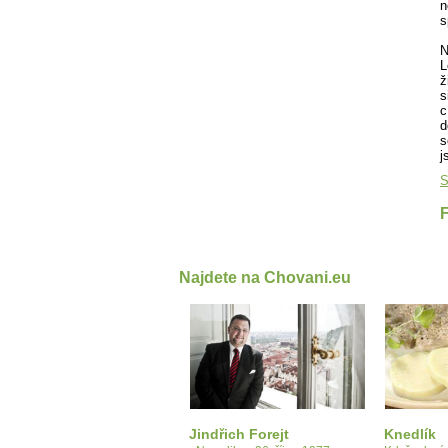
n
s
N
L
ž
s
c
d
s
j
S
Najdete na Chovani.eu
Jindřich Forejt
Knedlík