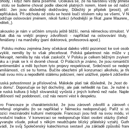
ohody, i když není dána písemně. Očekává se, že na návštěvu vždy přinese
 stolu se budeme chovat podle obecně platných norem, které se od našic
eliší. Jen jsou důsledněji dodržovány, Důležitý je přípitek (prosit), 
epřiťukává. Při odchodu od stolu se hosté loučí stiskem ruky se všemi, V
održuje oslovování jménem, nikoli funkcí (vhodnější je říkat „pane Maurere,
editeli,,).
akousko je nám v určitém smyslu ještě bližší, nemá německou strnulost. 
šak dbá na vnější projevy zdvořilosti - například na oslovování tituly,
řenášeny i na manželky (paní doktorová, profesorová apod.).
 Polsku mohou zejména ženy očekávat daleko větší pozornost ke své osob
vyklé, neměly by to však přeceňovat. Polská galantnost nás může v pr
řekvapit, neměla by nás však zaskočit. V Polsku je celkem běžným zvykem
uku a i jinak se k ní dvorně chovat. O Polácích je známo, že jsou romantičt
entimentální a měli bychom tyto projevy respektovat, Srdečností se nedej
amiliárnosti, ctí se tu forma. Bučíte obezřetní při konzumaci alkoholu, je tř
nali svou míru a nepodlehli stálému pobízení, není urážlivé, pijete-li zdrženliv
uská pohostinnost je příslovečná. Málokde platí tak důsledně, že „host d
o domu“. Doporučuje se být dochvilný, ale pak nehledět na čas. Je nutné s
e ruská kultura (i když slovanská) vyrůstá z jiných kořenů než naše. Najd
dlišností než podobností, což nás nesmí vést k despektu.
ro Francouze je charakteristické, že jsou zároveň zdvořilí a zároveň o
referují originalitu (to se například v Německu nedoporučuje). Paříž si st
ozici mezinárodní kulturní metropole. Francouzi jsou hrdí na svou módu, v
evoluční tradice. V konverzaci se nedoporučuje klást osobní otázky (čehož
yvarujte všude, pokud s někým neudržujete blízký přátelský vztah). Gut
vádí, že svůj Společenský katechismus sestavil „na základě způsobů fra