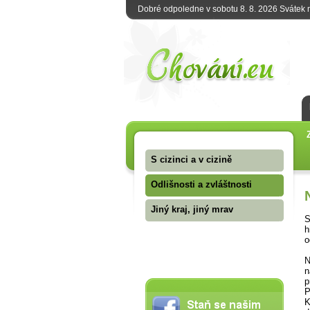
Dobré odpoledne v sobotu 8. 8. 2026 Svátek
S cizinci a v cizině
Odlišnosti a zvláštnosti
Jiný kraj, jiný mrav
S
h
o
N
n
p
P
K