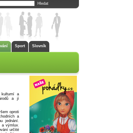
vání
Sport
Slovník
kulturní a
árodů a jí
všem oproti
chodních a
u jednání.
 a výmluv.
vání určité