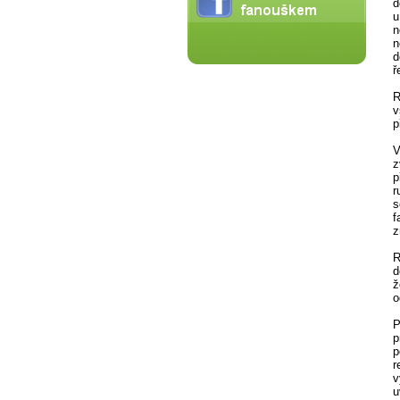
d
u
n
n
d
ř
R
v
p
V
z
p
r
s
f
z
R
d
ž
o
P
p
p
r
v
u