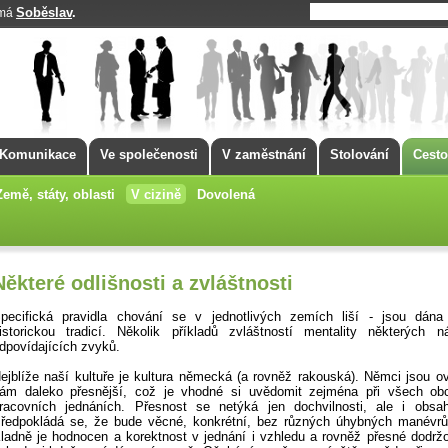
Soběslav
.
 má
Komunikace
Ve společenosti
V zaměstnání
Stolování
Cesto
Země, státy, oblasti
V cizině
Dovolená
Některé odlišnosti a zvláštnosti
pecifická pravidla chování se v jednotlivých zemích liší - jsou dána 
istorickou tradicí. Několik příkladů zvláštností mentality některých n
dpovídajících zvyků.
ejblíže naší kultuře je kultura německá (a rovněž rakouská). Němci jsou o
ám daleko přesnější, což je vhodné si uvědomit zejména při všech ob
racovních jednáních. Přesnost se netýká jen dochvilnosti, ale i obsah
ředpokládá se, že bude věcné, konkrétní, bez různých úhybných manévrů
ladně je hodnocen a korektnost v jednání i vzhledu a rovněž přesné dodržo