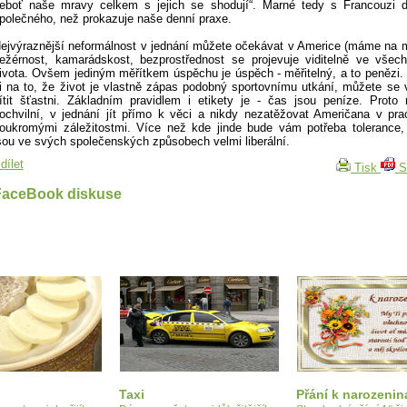
eboť naše mravy celkem s jejich se shodují“. Marné tedy s Francouzi d
polečného, než prokazuje naše denní praxe.
ejvýraznější neformálnost v jednání můžete očekávat v Americe (máme na 
ežérnost, kamarádskost, bezprostřednost se projevuje viditelně ve všec
ivota. Ovšem jediným měřítkem úspěchu je úspěch - měřitelný, a to penězi. 
i na to, že život je vlastně zápas podobný sportovnímu utkání, můžete se 
ítit šťastni. Základním pravidlem i etikety je - čas jsou peníze. Proto
ochvilní, v jednání jít přímo k věci a nikdy nezatěžovat Američana v pr
oukromými záležitostmi. Více než kde jinde bude vám potřeba tolerance,
sou ve svých společenských způsobech velmi liberální.
dílet
Tisk
S
FaceBook diskuse
Taxi
Přání k narozeni