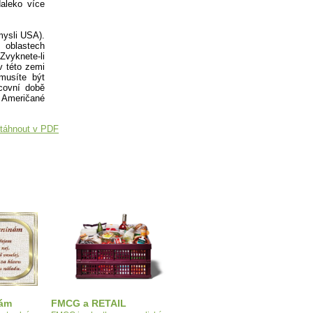
aleko více
mysli USA).
h oblastech
Zvyknete-li
v této zemi
 musíte být
acovní době
 Američané
táhnout v PDF
nám
FMCG a RETAIL