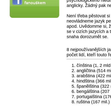
psychologického hledi
anglicky. Žádný pak n
Není třeba pěstovat si
neovládneme jazyk pe
apod. Uvědomme si, že
se v cizích jazycích a 
snaha dorozumět se.
8 nejpoužívanějších j
počet lidí, kteří touto ř
čínština (1, 2 mld
angličtina (514 mi
arabština (422 mil
hindština (366 mil
španělština (322 
bengálština (207 
portugalština (176
ruština (167 mil.)