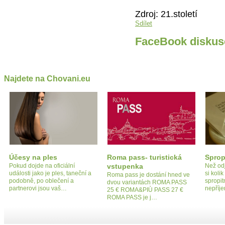
Zdroj: 21.století
Sdílet
FaceBook diskus
Najdete na Chovani.eu
Účesy na ples
Roma pass- turistická
Sprop
Pokud dojde na oficiální
vstupenka
Než odj
události jako je ples, taneční a
si koli
Roma pass je dostání hned ve
podobně, po oblečení a
spropit
dvou variantách ROMA PASS
partnerovi jsou vaš…
nepří
25 € ROMA&PIÙ PASS 27 €
ROMA PASS je j…