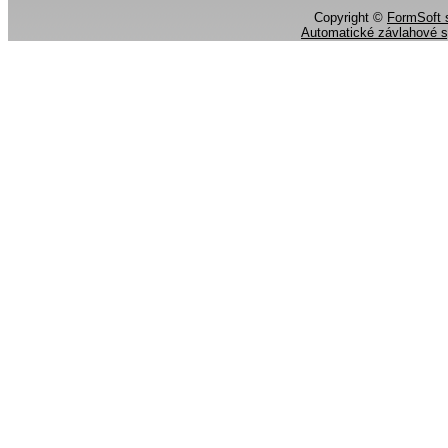
Copyright ©
FormSoft s
Automatické závlahové 