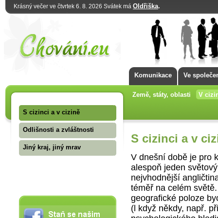
Oldřiška
.
Krásný večer ve čtvrtek 6. 8. 2026 Svátek má
Komunikace
Ve společe
Země, státy, oblasti
V cizi
S cizinci a v cizině
Odlišnosti a zvláštnosti
S cizinci a v ci
Jiný kraj, jiný mrav
V dnešní době je pro 
alespoň jeden světový
nejvhodnější angličtin
téměř na celém světě.
geografické poloze b
(l když někdy, např. p