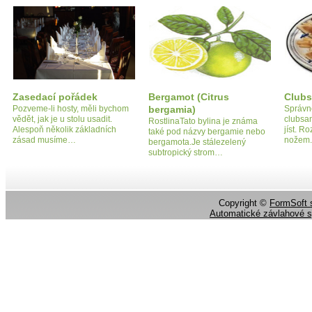
Zasedací pořádek
Bergamot (Citrus
Club
Pozveme-li hosty, měli bychom
bergamia)
Správn
vědět, jak je u stolu usadit.
clubsa
RostlinaTato bylina je známa
Alespoň několik základních
jíst. R
také pod názvy bergamie nebo
zásad musíme…
nožem.
bergamota.Je stálezelený
subtropický strom…
Copyright ©
FormSoft s
Automatické závlahové 