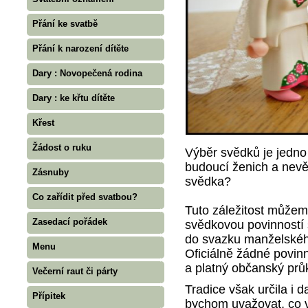
Přání ke svatbě
Přání k narození dítěte
Dary : Novopečená rodina
Dary : ke křtu dítěte
Křest
Žádost o ruku
Výběr svědků je jedno 
budoucí ženich a nevěs
Zásnuby
svědka?
Co zařídit před svatbou?
Tuto záležitost můžem
Zasedací pořádek
svědkovou povinností 
do svazku manželského
Menu
Oficiálně žádné povinn
a platný občanský prů
Večerní raut či párty
Tradice však určila i d
Přípitek
bychom uvažovat, co 