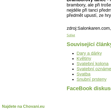
brambory, ale při troš
nejdéle při tanci před
předmět upustí, ze hr
zdroj:Salonkaren.com,
Sdílet
Související článk
Dary a dárky
Květiny
Svatební kolona
Svatební oznáme
Svatba
Snubní prsteny
FaceBook diskus
Najdete na Chovani.eu