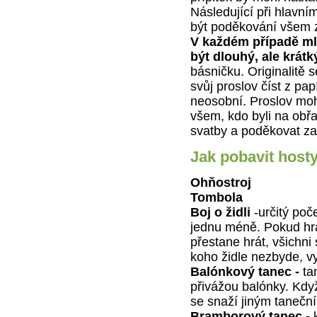
Následující při hlavní
být poděkování všem
V každém případě ml
být dlouhý, ale krátk
básničku. Originalitě 
svůj proslov číst z pap
neosobní. Proslov mo
všem, kdo byli na obřa
svatby a poděkovat za
Jak pobavit host
Ohňostroj
Tombola
Boj o židli
-určitý poče
jednu méně. Pokud hra
přestane hrát, všichni 
koho židle nezbyde, v
Balónkový tanec -
ta
přivážou balónky. Kdy
se snaží jiným tanečn
Bramborový tanec -
k