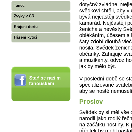
dotyčný zvládne. Nejle
Tanec
svědkovi chtěli, aby v
bývá nejčastěji svědke
Zvyky v ČR
kamarád. Nejčastěji p
Krájení dortu
ženicha a nevěsty Sv
oblékáním, účesem a 
Házení kyticí
šaty zdobí dlouhá vle
nosila. Svědek ženicha
občanky. Zahajuje svat
a muzikanty, odvoz hos
jak by mělo být.
V poslední době se stá
specializované svatebn
aby se hosté nemuseli 
Proslov
Svědek by si měl vše
narodil jako rodilý ře
na začátku hostiny. K
přípitek by mohl nasta