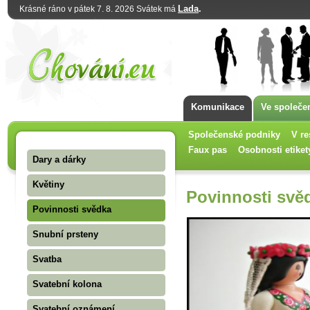
Lada
.
Krásné ráno v pátek 7. 8. 2026 Svátek má
Komunikace
Ve společe
Společenské podniky
V re
Faux pas
Osobnosti etiket
Dary a dárky
Květiny
Povinnosti svě
Povinnosti svědka
Snubní prsteny
Svatba
Svatební kolona
Svatební oznámení