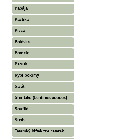
Papája
Paštika
Pizza
Polévka
Pomelo
Pstruh
Rybí pokrmy
Salát
Shii-take (Lentinus edodes)
Soufflé
Sushi
Tatarský biftek tzv. tatarák