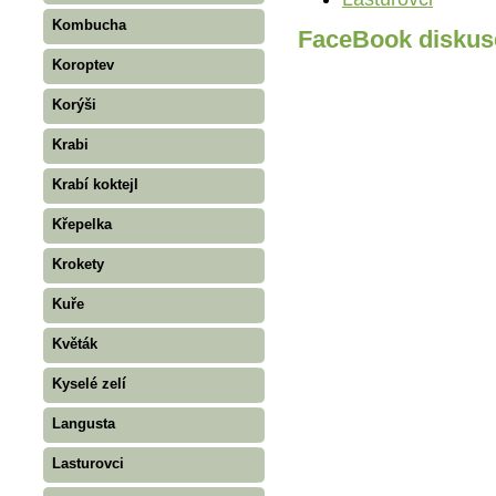
Kombucha
FaceBook diskus
Koroptev
Korýši
Krabi
Krabí koktejl
Křepelka
Krokety
Kuře
Květák
Kyselé zelí
Langusta
Lasturovci