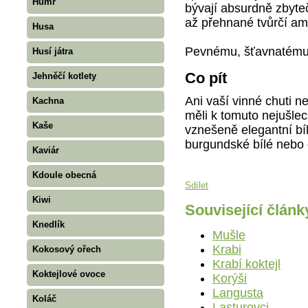
Humr
bývají absurdně zbyteč
až přehnané tvůrčí am
Husa
Pevnému, šťavnatému 
Husí játra
Co pít
Jehněčí kotlety
Ani vaší vinné chuti 
Kachna
měli k tomuto nejušlec
Kaše
vznešeně elegantní bíl
burgundské bílé nebo
Kaviár
Kdoule obecná
Sdílet
Kiwi
Související článk
Knedlík
Mušle
Krabi
Kokosový ořech
Krabí koktejl
Koktejlové ovoce
Korýši
Langusta
Koláč
Lasturovci