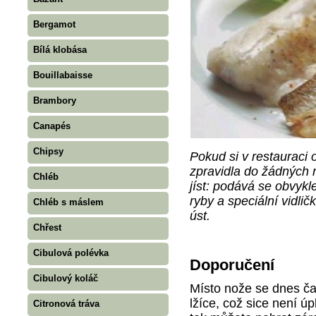
Bergamot
Bílá klobása
Bouillabaisse
Brambory
Canapés
Chipsy
Pokud si v restauraci
zpravidla do žádných r
Chléb
jíst: podává se obvykl
ryby a speciální vidli
Chléb s máslem
úst.
Chřest
Cibulová polévka
Doporučení
Cibulový koláč
Místo nože se dnes č
lžíce, což sice není ú
Citronová tráva