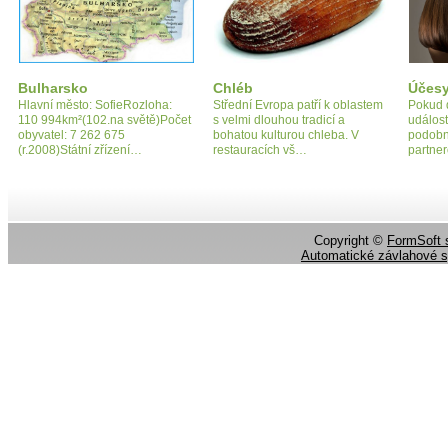
Bulharsko
Chléb
Účesy
Hlavní město: SofieRozloha:
Střední Evropa patří k oblastem
Pokud d
110 994km²(102.na světě)Počet
s velmi dlouhou tradicí a
událost
obyvatel: 7 262 675
bohatou kulturou chleba. V
podobn
(r.2008)Státní zřízení…
restauracích vš…
partne
Copyright ©
FormSoft s
Automatické závlahové 