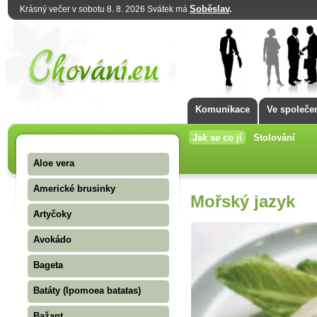
Soběslav
.
Krásný večer v sobotu 8. 8. 2026 Svátek má
Komunikace
Ve společe
Jak se co jí
Stolování
Aloe vera
Americké brusinky
Mořský jazyk
Artyčoky
Avokádo
Bageta
Batáty (Ipomoea batatas)
Bažant