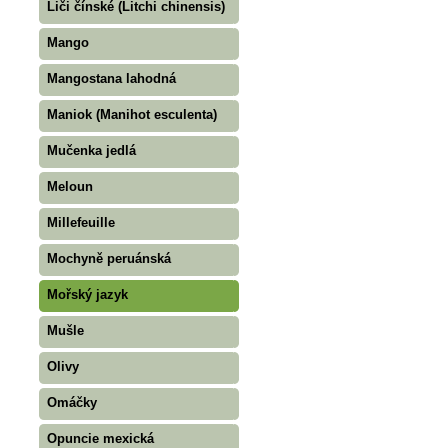
Liči čínské (Litchi chinensis)
Mango
Mangostana lahodná
Maniok (Manihot esculenta)
Mučenka jedlá
Meloun
Millefeuille
Mochyně peruánská
Mořský jazyk
Mušle
Olivy
Omáčky
Opuncie mexická