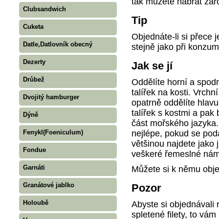
tak můžete nabrat zá
Clubsandwich
Tip
Cuketa
Objednáte-li si přece 
Datle,Datlovník obecný
stejně jako při konzuma
Dezerty
Jak se jí
Drůbež
Oddělíte horní a spodn
talířek na kosti. Vrchn
Dvojitý hamburger
opatrně oddělíte hlavu 
talířek s kostmi a pak
Dýně
část mořského jazyka. 
nejlépe, pokud se podá
Fenykl(Foeniculum)
většinou najdete jako j
Fondue
veškeré řemeslné ná
Garnáti
Můžete si k němu obj
Granátové jablko
Pozor
Holoubě
Abyste si objednávali
spletené filety, to vá