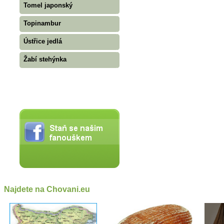
Tomel japonský
Topinambur
Ústřice jedlá
Žabí stehýnka
Najdete na Chovani.eu