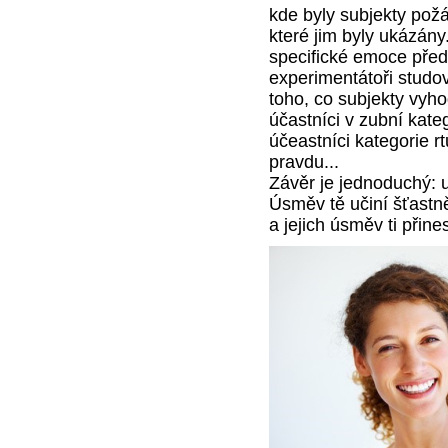
kde byly subjekty požá
které jim byly ukázán
specifické emoce před
experimentátoři studo
toho, co subjekty vyho
účastníci v zubní kateg
účeastníci kategorie r
pravdu...
Závěr je jednoduchý: 
Úsměv tě učiní šťastně
a jejich úsměv ti přine