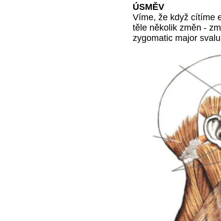
ÚSMĚV
Víme, že když cítíme 
těle několik změn - z
zygomatic major sval