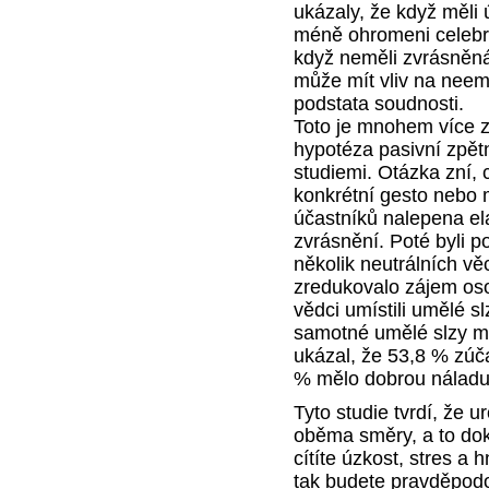
ukázaly, že když měli 
méně ohromeni celebri
když neměli zvrásněná
může mít vliv na neem
podstata soudnosti.
Toto je mnohem více z
hypotéza pasivní zpět
studiemi. Otázka zní,
konkrétní gesto nebo m
účastníků nalepena ela
zvrásnění. Poté byli 
několik neutrálních vě
zredukovalo zájem oso
vědci umístili umělé sl
samotné umělé slzy mo
ukázal, že 53,8 % zúča
% mělo dobrou náladu
Tyto studie tvrdí, že u
oběma směry, a to dok
cítíte úzkost, stres a 
tak budete pravděpodo