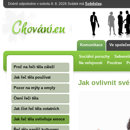
Soběslav
.
Dobré odpoledne v sobotu 8. 8. 2026 Svátek má
Komunikace
Ve společe
Sociální poruchy
Sebeovl
Na veřejnosti
Pozdrav
P
Proč na řeči těla záleží
Jak řeč těla používat
Jak ovlivnit sv
Pozor na mýty a omyly
Čtení řeči těla
Jak číst řeč těla ostatních
Jak řeč těla ovlivňuje emoce
Řeč těla napříč kulturami