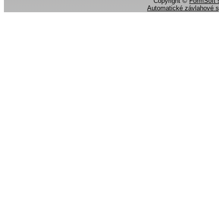
Copyright ©
FormSoft s
Automatické závlahové 