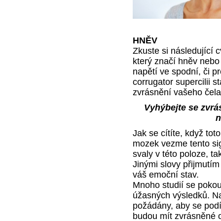
HNĚV
Zkuste si následující 
který značí hněv nebo
napětí ve spodní, či p
corrugator supercilii 
zvrásnění vašeho čela.
Vyhýbejte se zvrá
n
Jak se cítíte, když to
mozek vezme tento sign
svaly v této poloze, t
Jinými slovy přijmutím
váš emoční stav.
Mnoho studií se pokouš
úžasných výsledků. Nap
požádány, aby se podív
budou mít zvrásněné 