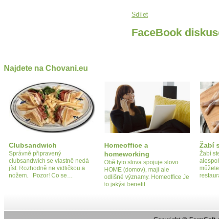
Sdílet
FaceBook diskus
Najdete na Chovani.eu
Clubsandwich
Homeoffice a
Žabí 
Správně připravený
homeworking
Žabí s
clubsandwich se vlastně nedá
alespoň
Obě tyto slova spojuje slovo
jíst. Rozhodně ne vidličkou a
můžete 
HOME (domov), mají ale
nožem. Pozor! Co se…
restau
odlišné významy. Homeoffice Je
to jakýsi benefit…