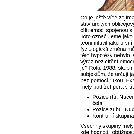
Co je ještě více zají
stav určitých obličej
cítit emoci spojenou s
Toto označujeme jako 
teorii mluvil jako prvn
fyziologická změna mů
této hypotézy nebylo j
výraz bez cítění emoce
je? Roku 1988, skupina
subjektům, že určují j
bez pomoci rukou. Exp
měly podržet pera v ú
Pozice rtů. Nucen
čela.
Pozice zubů. Nuc
Kontrolní skupina
Všechny skupiny měly z
kde hodnotili obtížnos