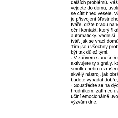
dalších problémů. Váš
vejdete do domu, uvol
se cítit hned vesele.
je přisvojení šťastného
tváře, držte bradu nah
oční kontakt, který ří
automaticky. Vedlejší 
tvář, jak se vrací domů
Tím jsou všechny pro
být tak důležitými.
- V zářivém slunečném 
aktivujete ty signály, 
smutku nebo rozrušení.
skvělý nástroj, jak obr
budete vypadat dobře;
- Soustřeďte se na dý
hrudníkem, zatímco uv
učiní emocionálně uvo
výzvám dne.