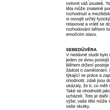
ovlivnit váš úsudek. To
těla může znatelně pom
rozhodnutí a mezilidsk
si osvojili určitý fyzi
relaxovat a vrátit se d
rozhodování během toh
emočním stavu.
SEBEDŮVĚRA
V nedávné studii bylo 
jeden ze dvou postojů
Během držení postoje 
žádost o zaměstnání. M
týkající se práce a zap
ohodnotit, zdali jsou 
ukázaly, že ti, co měl
Také se ohodnotili jak
ucházeli. Toto je další
výše; vaše tělo může s
vaše skutky.