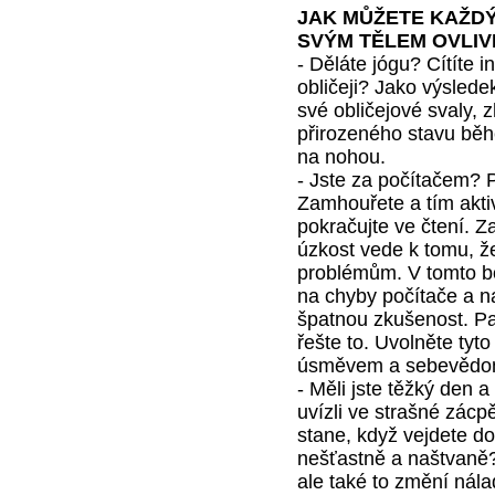
JAK MŮŽETE KAŽDÝ
SVÝM TĚLEM OVLIV
- Děláte jógu? Cítíte i
obličeji? Jako výslede
své obličejové svaly, 
přirozeného stavu běhe
na nohou.
- Jste za počítačem? 
Zamhouřete a tím aktiv
pokračujte ve čtení. Z
úzkost vede k tomu, ž
problémům. V tomto b
na chyby počítače a n
špatnou zkušenost. Pa
řešte to. Uvolněte tyto
úsměvem a sebevědom
- Měli jste těžký den 
uvízli ve strašné zácp
stane, když vejdete d
nešťastně a naštvaně?
ale také to změní nál