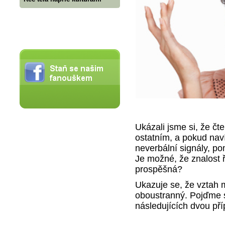
Ukázali jsme si, že č
ostatním, a pokud nav
neverbální signály, p
Je možné, že znalost 
prospěšná?
Ukazuje se, že vztah 
oboustranný. Pojďme si
následujících dvou př