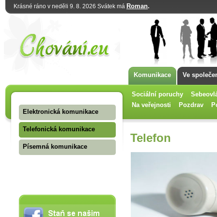
Roman
.
Krásné ráno v neděli 9. 8. 2026 Svátek má
Komunikace
Ve společe
Sociální poruchy
Sebeovl
Na veřejnosti
Pozdrav
P
Elektronická komunikace
Telefonická komunikace
Telefon
Písemná komunikace