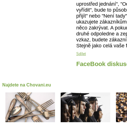
uprostřed jednání", "O
vyřídit", bude to půs
přijít" nebo "Není tad
ukazujete zákazníkům, 
něco zakrývat. A pokud
druhé odpoledne a zep
vzkaz, budete zákazní
Stejně jako celá vaše 
Sdílet
FaceBook diskus
Najdete na Chovani.eu