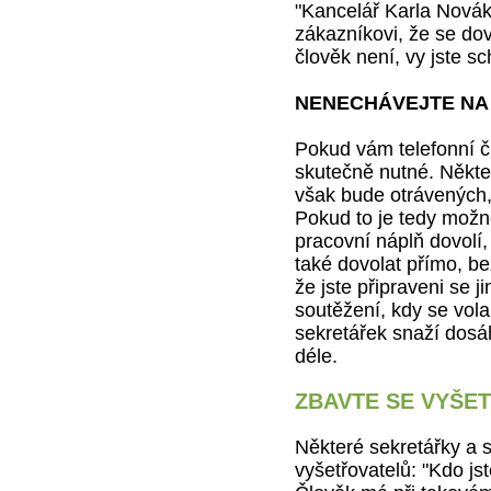
"Kancelář Karla Novák
zákazníkovi, že se do
člověk není, vy jste sc
NENECHÁVEJTE NA
Pokud vám telefonní čí
skutečně nutné. Někteř
však bude otrávených,
Pokud to je tedy možné
pracovní náplň dovolí
také dovolat přímo, b
že jste připraveni se 
soutěžení, kdy se vola
sekretářek snaží dosáh
déle.
ZBAVTE SE VYŠE
Některé sekretářky a s
vyšetřovatelů: "Kdo js