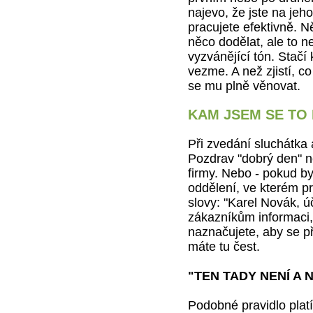
najevo, že jste na jeh
pracujete efektivně. 
něco dodělat, ale to 
vyzvánějící tón. Stačí
vezme. A než zjistí, c
se mu plně věnovat.
KAM JSEM SE TO
Při zvedání sluchátka
Pozdrav "dobrý den" n
firmy. Nebo - pokud b
oddělení, ve kterém pr
slovy: "Karel Novák, ú
zákazníkům informaci,
naznačujete, aby se pře
máte tu čest.
"TEN TADY NENÍ A 
Podobné pravidlo platí