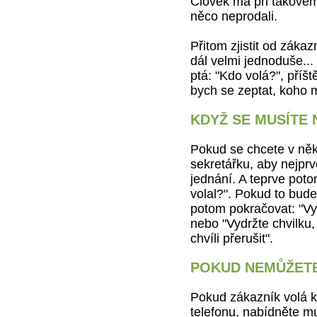
Člověk má při takovém 
něco neprodali.
Přitom zjistit od zákaz
dál velmi jednoduše...
ptá: "Kdo volá?", příš
bych se zeptat, koho 
KDYŽ SE MUSÍTE 
Pokud se chcete v něk
sekretářku, aby nejprv
jednání. A teprve poto
volal?". Pokud to bude
potom pokračovat: "Vyd
nebo "Vydržte chvilku,
chvíli přerušit".
POKUD NEMŮŽETE
Pokud zákazník volá k
telefonu, nabídněte mu