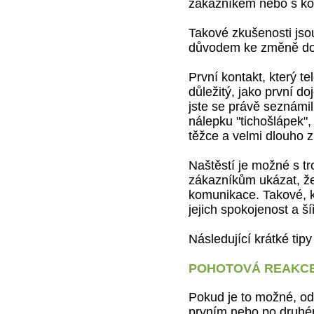
zákazníkem nebo s kol
Takové zkušenosti jso
důvodem ke změně do
První kontakt, který te
důležitý, jako první do
jste se právě seznámil
nálepku "tichošlápek", 
těžce a velmi dlouho 
Naštěstí je možné s tr
zákazníkům ukázat, že
komunikace. Takové, k
jejich spokojenost a ší
Následující krátké ti
POHOTOVÁ REAKCE
Pokud je to možné, od
prvním nebo po druhé