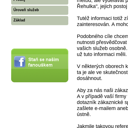
metod, ale vydělávat 
Řehulka", jejich posto
Úroveň služeb
Tutéž informaci totiž z
Základ
zainteresován. A mohou
Podobného cíle chceme
nutnosti přesvědčovat 
vašich služeb osobně.
už tuto informaci měli.
V některých oborech k 
ta je ale ve skutečno
dosáhnout.
Aby za nás naši zákazn
A v případě vaší firmy
dotazník zákaznické sp
zašlete e-mailem aneb
ústně.
Jakmile takovou refere