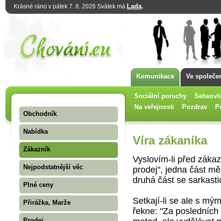
Lada
.
Krásné ráno v pátek 7. 8. 2026 Svátek má
Komunikace
Ve společe
Sociální poruchy
Sebeovl
Na veřejnosti
Pozdrav
P
Obchodník
Nabídka
Víra zákaníka
Zákazník
Vyslovím-li před zákaz
Nejpodstatnější věc
prodej", jedna část m
druhá část se sarkasti
Plné ceny
Setkají-li se ale s mý
Přirážka, Marže
řekne: "Za posledních
Prodej