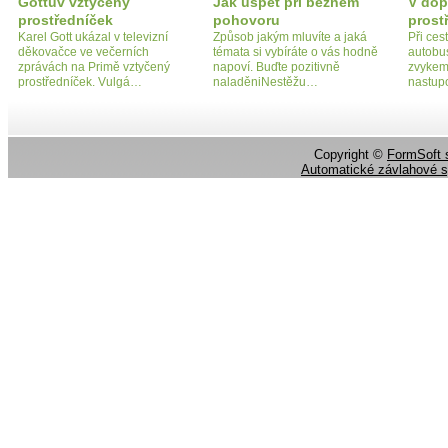
Gottův vztyčený
Jak uspět při běžném
V dop
prostředníček
pohovoru
prost
Karel Gott ukázal v televizní
Způsob jakým mluvíte a jaká
Při ces
děkovačce ve večerních
témata si vybíráte o vás hodně
autobu
zprávách na Primě vztyčený
napoví. Buďte pozitivně
zvykem 
prostředníček. Vulgá…
naladěniNestěžu…
nastup
Copyright ©
FormSoft s
Automatické závlahové 