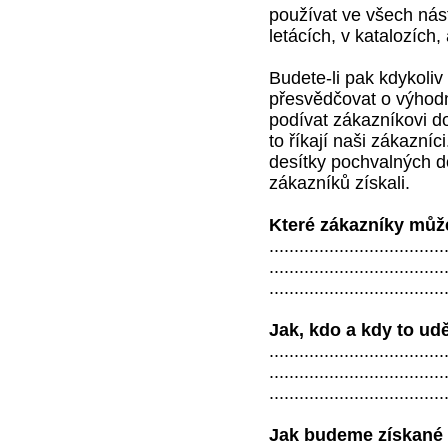
používat ve všech nást
letácích, v katalozích,
Budete-li pak kdykoliv
přesvědčovat o výhodn
podívat zákazníkovi do
to říkají naši zákazníc
desítky pochvalných do
zákazníků získali.
Které zákazníky můž
...................................
...................................
...................................
Jak, kdo a kdy to ud
...................................
...................................
...................................
Jak budeme získané 