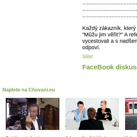
...................................
...................................
...................................
Každý zákazník, který 
"Můžu jim věřit?" A re
vycestovali a s nadšen
odpoví.
Sdílet
FaceBook diskus
Najdete na Chovani.eu