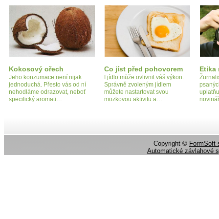
Kokosový ořech
Co jíst před pohovorem
Etika
Jeho konzumace není nijak
I jídlo může ovlivnit váš výkon.
Žurnali
jednoduchá. Přesto vás od ní
Správně zvoleným jídlem
psanýc
nehodláme odrazovat, neboť
můžete nastartovat svou
uplatňu
specifický aromati…
mozkovou aktivitu a…
noviná
Copyright ©
FormSoft s
Automatické závlahové 