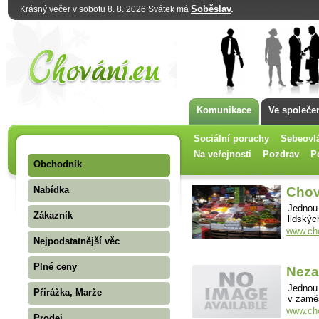
Soběslav
.
Krásný večer v sobotu 8. 8. 2026 Svátek má
Komunikace
Ve společe
Sociální poruchy
Sebeovl
Na veřejnosti
Pozdrav
P
Obchodník
Nabídka
Chov
Jednou 
Zákazník
lidskýc
www.cho
Nejpodstatnější věc
Plné ceny
Neza
Jednou 
Přirážka, Marže
v zaměs
www.cho
Prodej