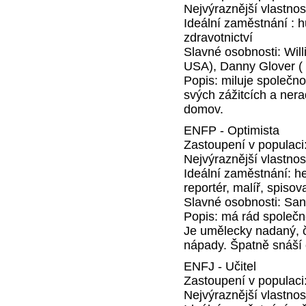
Nejvýraznější vlastno
Ideální zaměstnání : h
zdravotnictví
Slavné osobnosti: Wil
USA), Danny Glover (
Popis: miluje společno
svých zážitcích a nera
domov.
ENFP - Optimista
Zastoupení v populaci
Nejvýraznější vlastno
Ideální zaměstnání: he
reportér, malíř, spisov
Slavné osobnosti: San
Popis: má rád společno
Je umělecky nadaný, 
nápady. Špatně snáší 
ENFJ - Učitel
Zastoupení v populaci
Nejvýraznější vlastnos