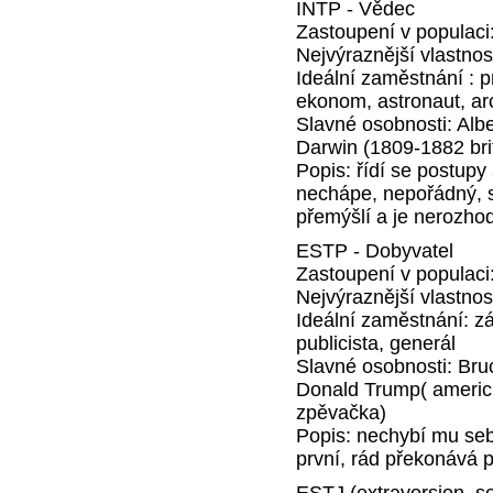
INTP - Vědec
Zastoupení v populaci
Nejvýraznější vlastnos
Ideální zaměstnání : p
ekonom, astronaut, arch
Slavné osobnosti: Albe
Darwin (1809-1882 bri
Popis: řídí se postupy
nechápe, nepořádný, 
přemýšlí a je nerozhod
ESTP - Dobyvatel
Zastoupení v populaci
Nejvýraznější vlastnos
Ideální zaměstnání: zá
publicista, generál
Slavné osobnosti: Bru
Donald Trump( americ
zpěvačka)
Popis: nechybí mu seb
první, rád překonává p
ESTJ (extraversion, se