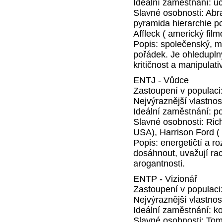
Ideální zaměstnání: uč
Slavné osobnosti: Ab
pyramida hierarchie po
Affleck ( americký fil
Popis: společenský, má
pořádek. Je ohleduplný
kritičnost a manipulati
ENTJ - Vůdce
Zastoupení v populaci
Nejvýraznější vlastnos
Ideální zaměstnání: pol
Slavné osobnosti: Ric
USA), Harrison Ford (
Popis: energetičtí a ro
dosáhnout, uvažují raci
arogantnosti.
ENTP - Vizionář
Zastoupení v populaci
Nejvýraznější vlastnos
Ideální zaměstnání: k
Slavné osobnosti: Tom