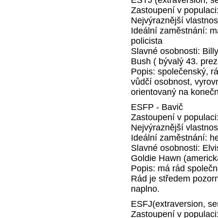
Zastoupení v populac
Nejvýraznější vlastnos
Ideální zaměstnání: man
policista
Slavné osobnosti: Bil
Bush ( bývalý 43. pre
Popis: společenský, rá
vůdčí osobnost, vyrovn
orientovaný na konečn
ESFP - Bavič
Zastoupení v populac
Nejvýraznější vlastnos
Ideální zaměstnání: he
Slavné osobnosti: Elv
Goldie Hawn (americk
Popis: má rád společnos
Rád je středem pozorn
naplno.
ESFJ(extraversion, sen
Zastoupení v populac