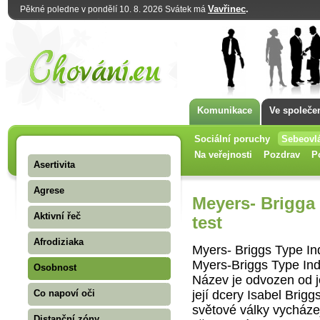
Vavřinec
.
Pěkné poledne v pondělí 10. 8. 2026 Svátek má
Komunikace
Ve společe
Sociální poruchy
Sebeovl
Na veřejnosti
Pozdrav
P
Asertivita
Agrese
Meyers- Brigga 
Aktivní řeč
test
Afrodiziaka
Myers- Briggs Type Ind
Myers-Briggs Type Indi
Osobnost
Název je odvozen od j
její dcery Isabel Brigg
Co napoví oči
světové války vycházej
Distanční zóny