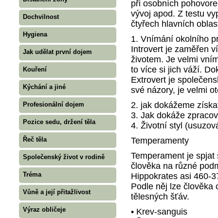
při osobních pohovor
vývoj apod. Z testu vyp
Dochvilnost
čtyřech hlavních oblas
Hygiena
1. Vnímání okolního p
Introvert je zaměřen v
Jak udělat první dojem
životem. Je velmi vním
to více si jich váží. D
Kouření
Extrovert je společens
Kýchání a jiné
své názory, je velmi o
2. jak dokážeme získat
Profesionální dojem
3. Jak dokáže zpracova
Pozice sedu, držení těla
4. Životní styl (usuzov
Temperamenty
Řeč těla
Temperament je spjat 
Společenský život v rodině
člověka na různé podm
Tréma
Hippokrates asi 460-3
Podle něj lze člověka 
Vůně a její přitažlivost
tělesných šťáv.
Výraz obličeje
• Krev-sanguis