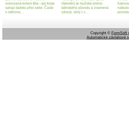
ovinovaná kolem těla - její kraje
Valentin) je mužské jméno
Kalous
sahají daleko přes sebe. Často
latinského původu a znamená
nafacko
s rafinova…
zdravý, silný ( v…
provok
Copyright ©
FormSoft s
Automatické závlahové 