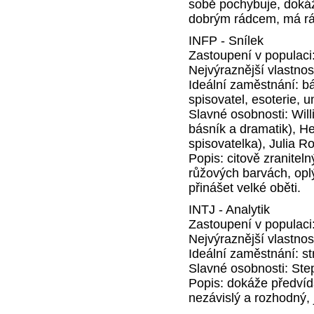
sobě pochybuje, dokáž
dobrým rádcem, má rá
INFP - Snílek
Zastoupení v populaci
Nejvýraznější vlastnos
Ideální zaměstnání: bás
spisovatel, esoterie, 
Slavné osobnosti: Wil
básník a dramatik), H
spisovatelka), Julia R
Popis: citově zranitel
růžových barvách, oplý
přinášet velké oběti.
INTJ - Analytik
Zastoupení v populaci
Nejvýraznější vlastnos
Ideální zaměstnání: str
Slavné osobnosti: Step
Popis: dokáže předvíd
nezávislý a rozhodný, j