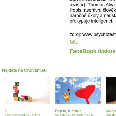
režisér), Thomas Alva
Popis: asertivní člověk
náročné úkoly a neustál
překypuje inteligencí.
zdroj: www.psychotest.
Sdílet
FaceBook diskus
Najdete na Chovani.eu
Z
Pojem, historie
Kalou
Zavinovací sukně - sukně
Valentýn ( v kalendáři spíše
Ministr