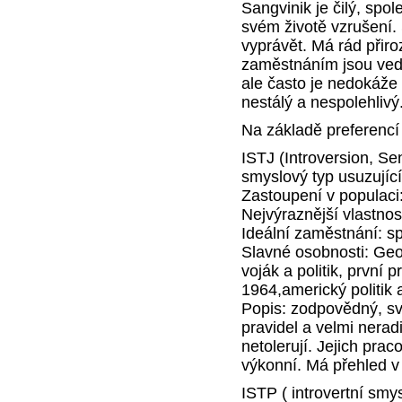
Sangvinik je čilý, spol
svém životě vzrušení. 
vyprávět. Má rád přiro
zaměstnáním jsou vedou
ale často je nedokáže
nestálý a nespolehlivý
Na základě preferencí
ISTJ (Introversion, Se
smyslový typ usuzujíc
Zastoupení v populaci
Nejvýraznější vlastnos
Ideální zaměstnání: spr
Slavné osobnosti: Ge
voják a politik, první
1964,americký politik 
Popis: zodpovědný, svě
pravidel a velmi neradi
netolerují. Jejich prac
výkonní. Má přehled v 
ISTP ( introvertní smy