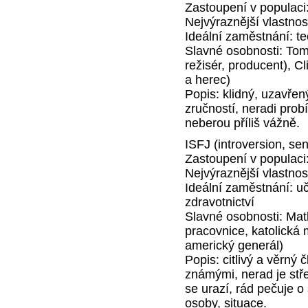
Zastoupení v populaci
Nejvýraznější vlastnos
Ideální zaměstnání: te
Slavné osobnosti: Tom
režisér, producent), C
a herec)
Popis: klidný, uzavřen
zručností, neradi probí
neberou příliš vážně.
ISFJ (introversion, se
Zastoupení v populaci
Nejvýraznější vlastnost
Ideální zaměstnání: uč
zdravotnictví
Slavné osobnosti: Mat
pracovnice, katolická
americký generál)
Popis: citlivý a věrný 
známými, nerad je stř
se urazí, rád pečuje o
osoby, situace.