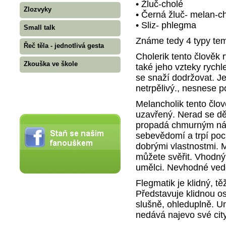
• Žluč-cholé
Zlozvyky
• Černá žluč- melan-c
• Sliz- phlegma
Small talk
Známe tedy 4 typy te
Řeč těla - jednotlivá gesta
Cholerik tento člověk 
Zkouška ve škole
také jeho vzteky rychle
se snaží dodržovat. J
netrpělivý., nesnese p
Melancholik tento člov
uzavřený. Nerad se dě
propadá chmurným nál
sebevědomí a trpí poc
dobrými vlastnostmi. M
můžete svěřit. Vhodn
umělci. Nevhodné ved
Flegmatik je klidný, t
Představuje klidnou o
slušně, ohleduplně. U
nedává najevo své city