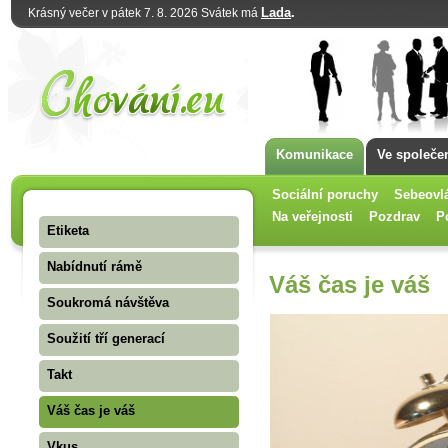
Lada
.
Krásný večer v pátek 7. 8. 2026 Svátek má
Komunikace
Ve společe
Sociální poruchy
Sebeovl
Na veřejnosti
Pozdrav
P
Etiketa
Nabídnutí rámě
Váš čas je váš
Soukromá návštěva
Soužití tří generací
Takt
Váš čas je váš
Vkus