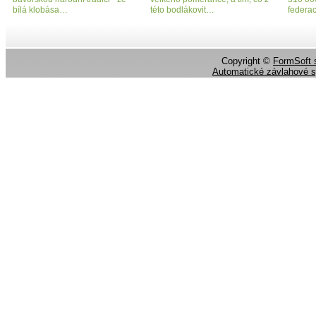
bílá klobása…
této bodlákovit…
federa
Copyright ©
FormSoft s
Automatické závlahové 