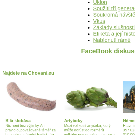
Úklon
Soužití tří genera
Soukromá návšt
Vkus
Základy slušnosti
Etiketa a její hist
Nabídnutí rámě
FaceBook diskus
Najdete na Chovani.eu
Bílá klobása
Artyčoky
Něme
Nic není bez výjimky. Ani
Mezi velikosti artyčoku, který
Hlavní 
pravidlo, považované téměř za
může dorůst do rozměrů
357 02
bavorskou národní tradici - že
velkého pomeranče, a tím, co z
310 000