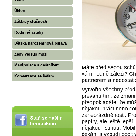
Úklon
Základy slušnosti
Rodinné vztahy
Dětská narozeninová oslava
Ženy versus muži
Manipulace s deštníkem
Máte před sebou schůzk
vám hodně záleží? Ch
Konverzace se šéfem
partnerem a nedostat 
Vytvořte všechny před
převahu tím, že zmanip
předpokládáte, že můž
nějakou práci nebo co
zaneprázdněnosti. Pro
papíry, ale ještě lepš
nějakou listinou. Mobil
čekání a vzbudí pocit 