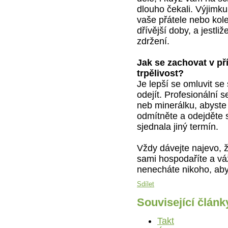
dlouho čekali. Výjimku
vaše přátele nebo kole
dřívější doby, a jestliž
zdržení.
Jak se zachovat v př
trpělivost?
Je lepší se omluvit se 
odejít. Profesionální 
neb minerálku, abyste 
odmítněte a odejděte 
sjednala jiný termín.
Vždy dávejte najevo, ž
sami hospodaříte a váž
nenecháte nikoho, aby
Sdílet
Související článk
Takt