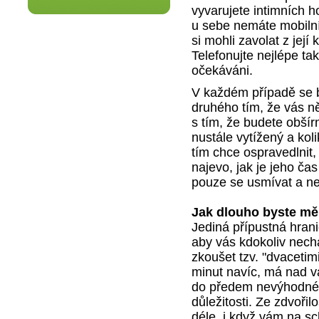
vyvarujete intimních 
u sebe nemáte mobilní
si mohli zavolat z jej
Telefonujte nejlépe ta
očekáváni.
V každém případě se 
druhého tím, že vás n
s tím, že budete obšír
nustále vytížený a ko
tím chce ospravedlnit,
najevo, jak je jeho ča
pouze se usmívat a nen
Jak dlouho byste měl
Jediná přípustná hrani
aby vás kdokoliv nech
zkoušet tzv. "dvacetimi
minut navíc, má nad v
do předem nevýhodné p
důležitosti. Ze zdvoři
déle, i když vám na sc