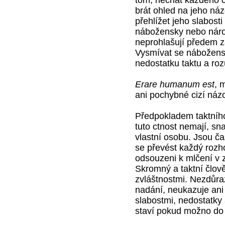
brát ohled na jeho náz
přehlížet jeho slabosti
nábožensky nebo národ
neprohlašují předem
Vysmívat se nábožen
nedostatku taktu a ro
Erare humanum est
, 
ani pochybné cizí náz
Předpokladem taktního
tuto ctnost nemají, sn
vlastní osobu. Jsou č
se převést každý rozh
odsouzeni k mlčení v z
Skromný a taktní člov
zvláštnostmi. Nezdůra
nadání, neukazuje ani
slabostmi, nedostatky
staví pokud možno do