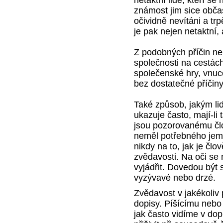
známost jim sice obča
očividně nevítáni a tr
je pak nejen netaktní, 
Z podobných příčin nel
společnosti na cestách
společenské hry, vnu
bez dostatečné příčiny 
Také způsob, jakým li
ukazuje často, mají-li
jsou pozorovanému čl
neměl potřebného jemn
nikdy na to, jak je člo
zvědavosti. Na oči s
vyjádřit. Dovedou být 
vyzývavé nebo drzé.
Zvědavost v jakékoliv 
dopisy. Píšícímu nebo
jak často vidíme v do