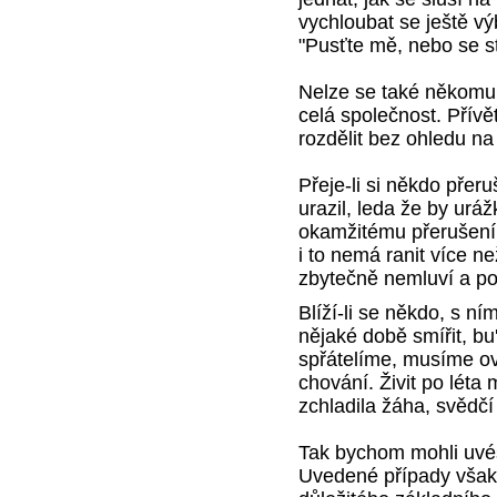
vychloubat se ještě v
"Pusťte mě, nebo se st
Nelze se také někomu 
celá společnost. Přívě
rozdělit bez ohledu na
Přeje-li si někdo přeru
urazil, leda že by urá
okamžitému přerušení.
i to nemá ranit více n
zbytečně nemluví a po
Blíží-li se někdo, s n
nějaké době smířit, bu
spřátelíme, musíme ov
chování. Živit po léta
zchladila žáha, svědčí
Tak bychom mohli uvés
Uvedené případy však 