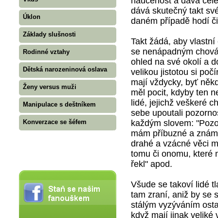
naučenost a dává celém
dává skutečný takt své
Úklon
daném případě hodí či
Základy slušnosti
Takt žádá, aby vlastní
se nenápadným chování
Rodinné vztahy
ohled na své okolí a d
Dětská narozeninová oslava
velikou jistotou si poč
mají vždycky, byť něk
Ženy versus muži
měl pocit, kdyby ten n
lidé, jejichž veškeré 
Manipulace s deštníkem
sebe upoutali pozorno
každým slovem: "Pozor,
Konverzace se šéfem
mám příbuzné a známé,
drahé a vzácné věci m
tomu či onomu, které 
řekl" apod.
Všude se takoví lidé tl
tam zraní, aniž by se 
stálým vyzýváním ostat
když mají jinak veliké 