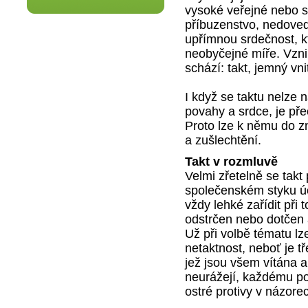
vysoké veřejné nebo s
příbuzenstvo, nedovedo
upřímnou srdečnost, k
neobyčejné míře. Vzni
schází: takt, jemný vnit
I když se taktu nelze n
povahy a srdce, je přec
Proto lze k němu do z
a zušlechtění.
Takt v rozmluvě
Velmi zřetelně se takt
společenském styku úč
vždy lehké zařídit při 
odstrčen nebo dotčen a
Už při volbě tématu lz
netaktnost, neboť je t
jež jsou všem vítána a
neurážejí, každému pos
ostré protivy v názore