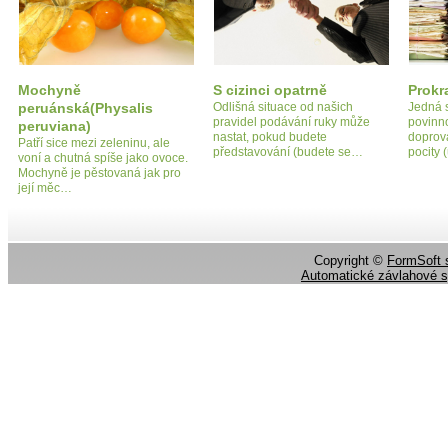
Mochyně
S cizinci opatrně
Prokr
peruánská(Physalis
Odlišná situace od našich
Jedná 
pravidel podávání ruky může
povinno
peruviana)
nastat, pokud budete
doprov
Patří sice mezi zeleninu, ale
představování (budete se…
pocity
voní a chutná spíše jako ovoce.
Mochyně je pěstovaná jak pro
její měc…
Copyright ©
FormSoft s
Automatické závlahové 