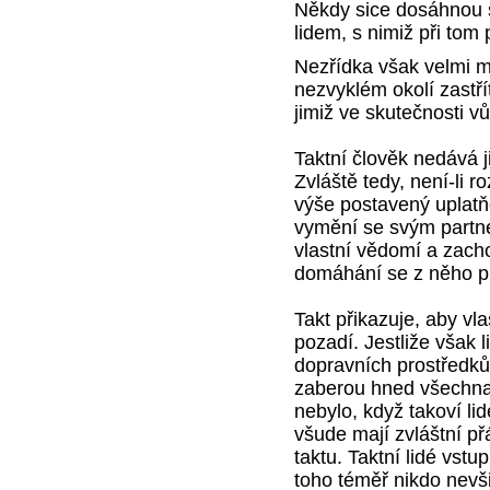
Někdy sice dosáhnou 
lidem, s nimiž při tom 
Nezřídka však velmi mil
nezvyklém okolí zastří
jimiž ve skutečnosti v
Taktní člověk nedává j
Zvláště tedy, není-li r
výše postavený uplatňo
vymění se svým partn
vlastní vědomí a zacho
domáhání se z něho pl
Takt přikazuje, aby vl
pozadí. Jestliže však 
dopravních prostředků
zaberou hned všechna 
nebylo, když takoví li
všude mají zvláštní p
taktu. Taktní lidé vstu
toho téměř nikdo nevš