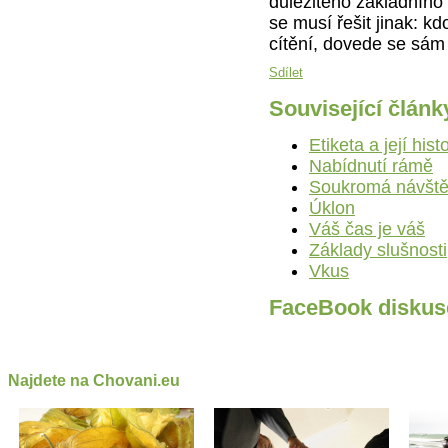
důležitého základního 
se musí řešit jinak: 
cítění, dovede se sám
Sdílet
Související článk
Etiketa a její hist
Nabídnutí rámě
Soukromá návšt
Úklon
Váš čas je váš
Základy slušnosti
Vkus
FaceBook diskus
Najdete na Chovani.eu