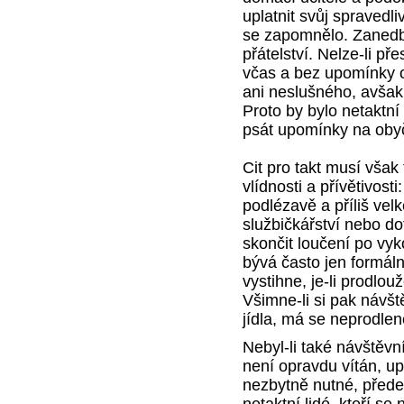
uplatnit svůj spravedl
se zapomnělo. Zanedb
přátelství. Nelze-li p
včas a bez upomínky o
ani neslušného, avšak 
Proto by bylo netaktní
psát upomínky na oby
Cit pro takt musí však
vlídnosti a přívětivost
podlézavě a příliš vel
službičkářství nebo dot
skončit loučení po vy
bývá často jen formáln
vystihne, je-li prodlo
Všimne-li si pak návšt
jídla, má se neprodleně
Nebyl-li také návštěvní
není opravdu vítán, up
nezbytně nutné, před
netaktní lidé, kteří se