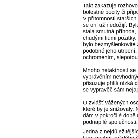
Takt zakazuje rozhovo
bolestné pocity či při
V přítomnosti starších
se oni už nedožijí. B
stala smutná příhoda,
chudými lidmi požitky,
bylo bezmyšlenkovité 
podobné jeho utrpení, 
ochromením, slepotou
Mnoho netaktností se
vyprávěním nevhodnýc
přisuzuje příliš nízká
se vypravěč sám nejap
O zvlášť vážených oso
které by je snižovaly
dám v pokročilé době n
podnapilé společnosti.
Jedna z nejdůležitějšíc
tom, nechat každého č