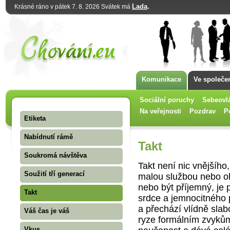
Lada
.
Krásné ráno v pátek 7. 8. 2026 Svátek má
Komunikace
Ve společe
Sociální poruchy
Sebeovl
Na veřejnosti
Pozdrav
P
Etiketa
Nabídnutí rámě
Takt
Soukromá návštěva
Takt není nic vnějšíh
Soužití tří generací
malou službou nebo o
nebo být příjemný, je 
Takt
srdce a jemnocitného 
a přechází vlídně slabo
Váš čas je váš
ryze formálním zvyků
Vkus