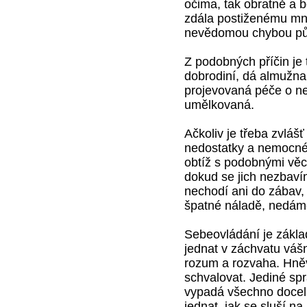
očima, tak obratně a 
zdála postiženému mn
nevědomou chybou půs
Z podobných příčin je 
dobrodiní, dá almužna 
projevovaná péče o ne
umělkovaná.
Ačkoliv je třeba zvláš
nedostatky a nemocné
obtíž s podobnými věcm
dokud se jich nezbaví
nechodí ani do zábav, 
špatné náladě, nedáme
Sebeovládání je zákla
jednat v záchvatu váš
rozum a rozvaha. Hněv
schvalovat. Jediné spr
vypadá všechno doce
jednat, jak se sluší 