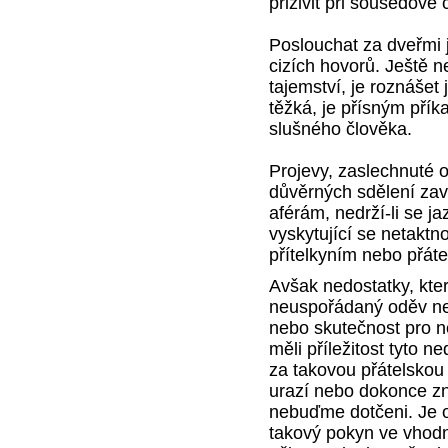
přiživit při sousedově 
Poslouchat za dveřmi 
cizích hovorů. Ještě n
tajemství, je roznášet 
těžká, je přísným pří
slušného člověka.
Projevy, zaslechnuté
důvěrných sdělení zav
aférám, nedrží-li se j
vyskytující se netaktn
přítelkyním nebo přáte
Avšak nedostatky, kte
neuspořádaný oděv ne
nebo skutečnost pro 
měli příležitost tyto n
za takovou přátelskou
urazí nebo dokonce zne
nebuďme dotčeni. Je 
takový pokyn ve vhod