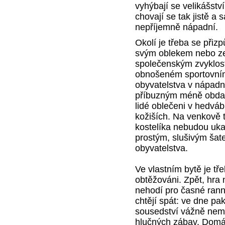
vyhýbají se velikášstv
chovají se tak jistě 
nepříjemně nápadní.
Okolí je třeba se přiz
svým oblekem nebo ze
společenským zvyklost
obnošeném sportovní
obyvatelstva v nápad
příbuzným méně obdař
lidé oblečeni v hedvá
kožiších. Na venkově t
kostelíka nebudou uka
prostým, slušivým ša
obyvatelstva.
Ve vlastním bytě je tře
obtěžováni. Zpět, hra n
nehodí pro časné ranní
chtějí spát: ve dne pak
sousedství vážně nemo
hlučných zábav. Domác