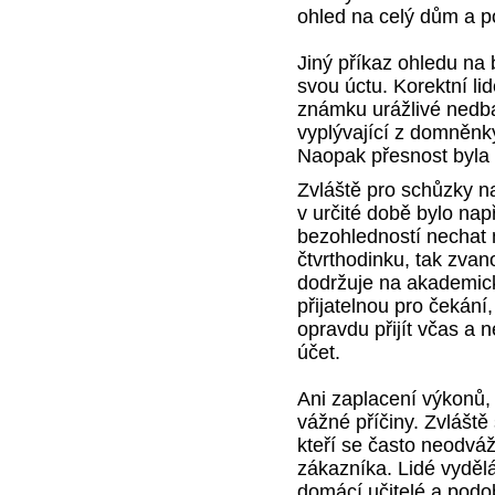
ohled na celý dům a po
Jiný příkaz ohledu na 
svou úctu. Korektní li
známku urážlivé nedba
vyplývající z domněnk
Naopak přesnost byla v
Zvláště pro schůzky na
v určité době bylo nap
bezohledností nechat
čtvrthodinku, tak zva
dodržuje na akademick
přijatelnou pro čekání,
opravdu přijít včas a 
účet.
Ani zaplacení výkonů,
vážné příčiny. Zvlášt
kteří se často neodváž
zákazníka. Lidé vydělá
domácí učitelé a podo