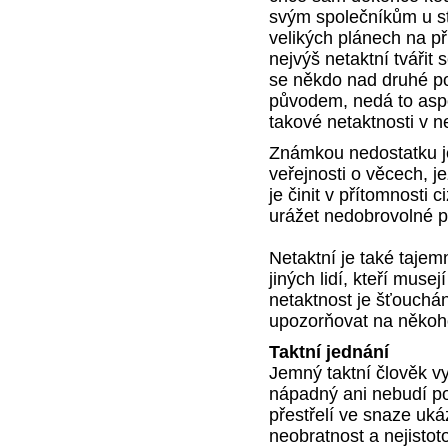
svým společníkům u st
velikých plánech na př
nejvýš netaktní tvářit 
se někdo nad druhé 
původem, nedá to asp
takové netaktnosti v n
Známkou nedostatku je
veřejnosti o věcech, j
je činit v přítomnosti 
urážet nedobrovolné 
Netaktní je také tajem
jiných lidí, kteří muse
netaktnost je šťouch
upozorňovat na někoh
Taktní jednání
Jemný taktní člověk vy
nápadný ani nebudí po
přestřelí ve snaze ukáz
neobratnost a nejisto