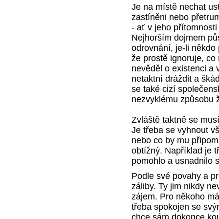
Je na místě nechat ust
zastíněni nebo přetrumf
- ať v jeho přítomnosti
Nejhorším dojmem půso
odrovnání, je-li někdo
že prostě ignoruje, co
nevěděl o existenci a 
netaktní dráždit a škádli
se také cizí společen
nezvyklému způsobu ž
Zvláště taktně se mus
Je třeba se vyhnout v
nebo co by mu připom
obtížný. Například je 
pomohlo a usnadnilo se
Podle své povahy a pro
záliby. Ty jim nikdy 
zájem. Pro někoho má u
třeba spokojen se svý
chce sám dokonce koupi