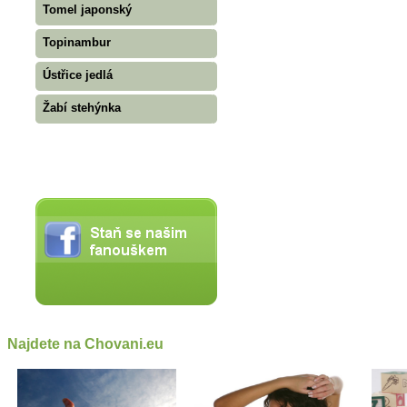
Tomel japonský
Topinambur
Ústřice jedlá
Žabí stehýnka
Najdete na Chovani.eu