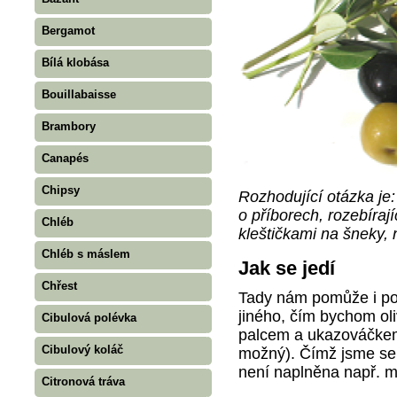
Bergamot
Bílá klobása
Bouillabaisse
Brambory
Canapés
Chipsy
Rozhodující otázka je
o příborech, rozebíraj
Chléb
kleštičkami na šneky,
Chléb s máslem
Jak se jedí
Chřest
Tady nám pomůže i pou
jiného, čím bychom oliv
Cibulová polévka
palcem a ukazováčkem 
Cibulový koláč
možný). Čímž jsme se a
není naplněna např. ma
Citronová tráva