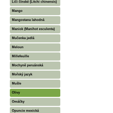
Liči čínské (Litchi chinensis)
Mango
Mangostana lahodná
Maniok (Manihot esculenta)
Mučenka jedlá
Meloun
Millefeuille
Mochyně peruánská
Mořský jazyk
Mušle
Olivy
Omáčky
Opuncie mexická