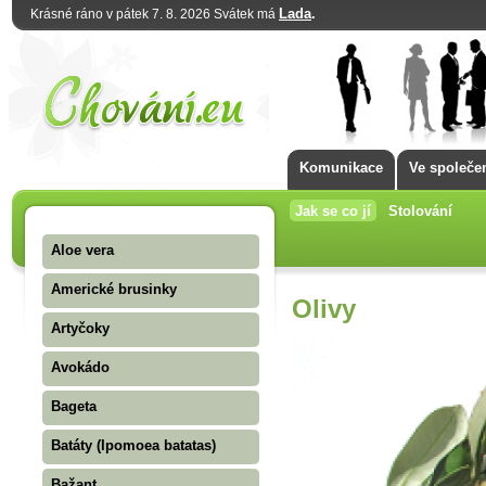
Lada
.
Krásné ráno v pátek 7. 8. 2026 Svátek má
Komunikace
Ve společe
Jak se co jí
Stolování
Aloe vera
Americké brusinky
Olivy
Artyčoky
Avokádo
Bageta
Batáty (Ipomoea batatas)
Bažant