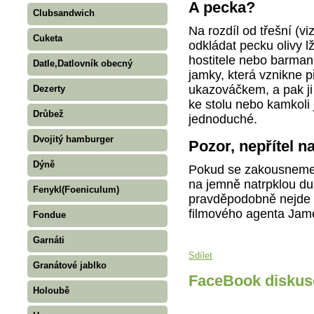
A pecka?
Clubsandwich
Na rozdíl od třešní (
Cuketa
odkládat pecku olivy 
hostitele nebo barmana
Datle,Datlovník obecný
jamky, která vznikne p
ukazováčkem, a pak ji 
Dezerty
ke stolu nebo kamkoli 
Drůbež
jednoduché.
Dvojitý hamburger
Pozor, nepřítel n
Dýně
Pokud se zakousneme d
na jemně natrpklou duž
Fenykl(Foeniculum)
pravděpodobně nejde o
filmového agenta Jam
Fondue
Garnáti
Sdílet
Granátové jablko
FaceBook diskus
Holoubě