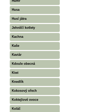
Humr
Husa
Husí játra
Jehněčí kotlety
Kachna
Kaše
Kaviár
Kdoule obecná
Kiwi
Knedlík
Kokosový ořech
Koktejlové ovoce
Koláč