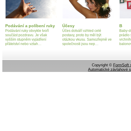
Podávání a políbení ruky
Účesy
B
Podávání ruky obvykle tvoří
Účes dotváří vzhled celé
Baby-do
součást pozdravu. Je však
postavy, proto by měl být
prádlo 
vyšším stupněm vyjádření
otázkou vkusu. Samozřejmě ve
vrchníh
přátelství nebo vztah…
společnosti jsou nep…
balono
Copyright ©
FormSoft s
Automatické závlahové 