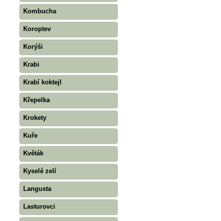
Kombucha
Koroptev
Korýši
Krabi
Krabí koktejl
Křepelka
Krokety
Kuře
Květák
Kyselé zelí
Langusta
Lasturovci