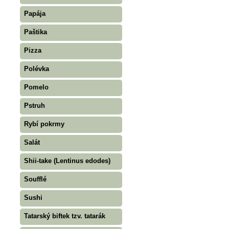
Papája
Paštika
Pizza
Polévka
Pomelo
Pstruh
Rybí pokrmy
Salát
Shii-take (Lentinus edodes)
Soufflé
Sushi
Tatarský biftek tzv. tatarák