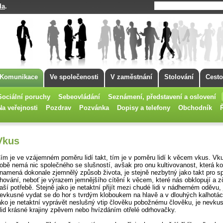
da
.
Komunikace
Ve společenosti
V zaměstnání
Stolování
Cesto
Sociální poruchy
Sebeovládání
Seznámení, představení a oslovení
Na veřejnosti
Pozdrav
Pozvánka
Dopisy a telefony
Obchodník
Vkus
ím je ve vzájemném poměru lidí takt, tím je v poměru lidí k věcem vkus. V
obě nemá nic společného se slušností, avšak pro onu kultivovanost, která k
namená dokonale zjemnělý způsob života, je stejně nezbytný jako takt pro s
hování, neboť je výrazem jemnějšího cítění k věcem, které nás obklopují a zč
aší potřebě. Stejně jako je netaktní přijít mezi chudé lidi v nádherném oděvu, 
evkusné vydat se do hor s tvrdým kloboukem na hlavě a v dlouhých kalhotác
ako je netaktní vyprávět neslušný vtip člověku pobožnému člověku, je nevkus
lid krásné krajiny zpěvem nebo hvízdáním otřelé odrhovačky.