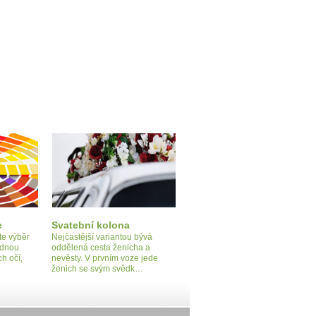
e
Svatební kolona
te výběr
Nejčastější variantou bývá
odnou
oddělená cesta ženicha a
h očí,
nevěsty. V prvním voze jede
ženich se svým svědk…