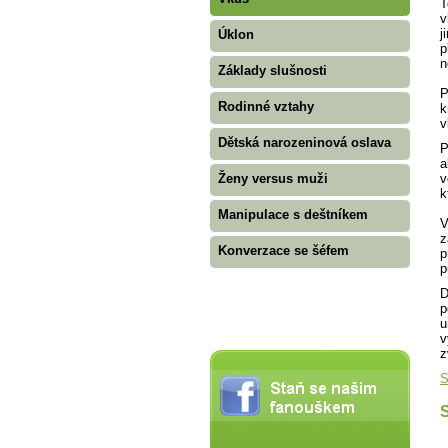
T
v
j
Úklon
p
n
Základy slušnosti
P
Rodinné vztahy
k
v
Dětská narozeninová oslava
P
a
v
Ženy versus muži
k
Manipulace s deštníkem
V
z
Konverzace se šéfem
p
p
D
p
u
v
z
S
S