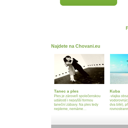
Najdete na Chovani.eu
Tanec a ples
Kuba
Ples je zároveň společenskou
-vlajka obs
událostí i nejvyšší formou
vodorovných
taneční zábavy. Na ples tedy
dva bílé), p
nejdeme, nemáme…
rovnostran