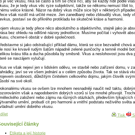
o je věc vkusu, říká se často a tím se chce říci, aby se každý řídil podle vla
kusu, že je tedy vkus věc ryze subjektivní, takže se někomu nemusí líbit to,
inému velice krásné. Názor na dobrý vkus může sice být v některých případe
řece však rozdíl má určité meze. Jen zanedbaný nebo zbloudilý vkus, tedy v
evkus, postaví se do příkrého protikladu ke skutečné kráse a harmonii.
ojem vkusu je tedy přece něco absolutního a objektivního, stejně jako je abso
rása bez ohledu na odlišné názory jednotlivce. Musíme počítat i vyhovět abs
kusu, chceme-li obstát v dobré společnosti.
ředstavme si jako odstrašující příklad dámu, která se sice bezvadně chová a
le nosí ke krvavě rudým šatům nápadně zelené punčochy a temně modré botk
elikou krásu těla a ducha působila by směsně. Vkus a neslohovost jsou dva 
teré se navzájem vylučují.
kus ve však nejeví jen v lidském oděvu, ve stavbě nebo zařízení domu, v za
ahrádky, jeví se ve všem jednání a v celém způsobu života. Tak se stává vk
rojevem osobnosti, důležitým činitelem celkového dojmu, jakým člověk svý
ůsobí na své okolí.
okonalému vkusu se ovšem lze mnohem nesnadněji naučit než taktu, dobrý
ozorováním však a napodobením dobrých vzorů si lze mnohé přisvojit. Troch
měleckého založení nebo zájmu na různých otázkách, především týkajících 
ýtvarného umění, probudí cit pro harmonii a vnitřní podstatu neživého světa a
vládnutí umění dobrého vkusu.
dílet
Tisk
S
ouvisející články
Etiketa a její historie