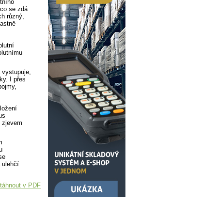
stního
 co se zdá
ch různý,
lastně
lutní
olutnímu
 vystupuje,
y. I přes
pojmy,
ložení
us
m zjevem
m
u
se
 ulehčí
táhnout v PDF