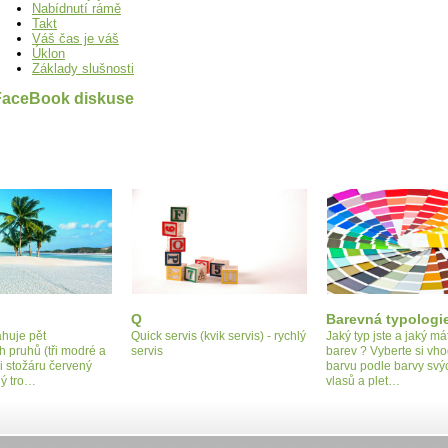
Nabídnutí rámě
Takt
Váš čas je váš
Úklon
Základy slušnosti
FaceBook diskuse
Q
Barevná typologi
ahuje pět
Quick servis (kvik servis) - rychlý
Jaký typ jste a jaký má
 pruhů (tři modré a
servis
barev ? Vyberte si vh
ři stožáru červený
barvu podle barvy svýc
ný tro…
vlasů a plet…