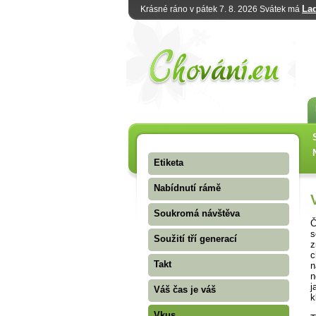
La
Krásné ráno v pátek 7. 8. 2026 Svátek má
Etiketa
Nabídnutí rámě
Soukromá návštěva
Č
s
Soužití tří generací
z
c
Takt
n
n
j
Váš čas je váš
k
Vkus