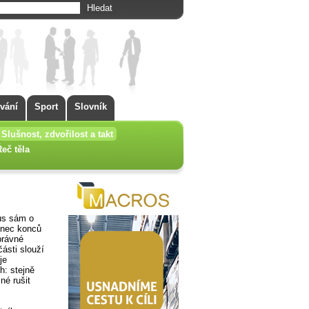
vání
Sport
Slovník
Slušnost, zdvořilost a takt
Řeč těla
kus sám o
onec konců
právné
ásti slouží
je
h: stejně
né rušit