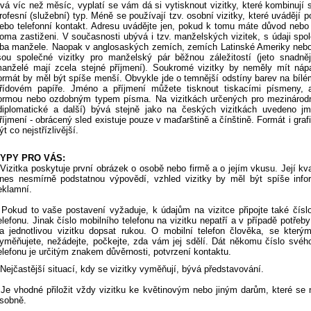
rvá víc než měsíc, vyplatí se vám dá si vytisknout vizitky, které kombinují
rofesní (služební) typ. Méně se používají tzv. osobní vizitky, které uvádějí 
ebo telefonní kontakt. Adresu uvádějte jen, pokud k tomu máte důvod nebo
oma zastiženi. V současnosti ubývá i tzv. manželských vizitek, s údaji spo
ba manžele. Naopak v anglosaských zemích, zemích Latinské Ameriky nebo
sou společné vizitky pro manželský pár běžnou záležitostí (jeto snadně
anželé mají zcela stejné příjmení). Soukromé vizitky by neměly mít náp
ormát by měl být spíše menší. Obvykle jde o temnější odstíny barev na bílé
řídovém papíře. Jméno a příjmení můžete tisknout tiskacími písmeny, a
ormou nebo ozdobným typem písma. Na vizitkách určených pro mezinárodn
diplomatické a další) bývá stejně jako na českých vizitkách uvedeno j
říjmení - obrácený sled existuje pouze v maďarštině a čínštině. Formát i graf
ýt co nejstřízlivější.
YPY PRO VÁS:
 Vizitka poskytuje první obrázek o osobě nebo firmě a o jejím vkusu. Její kva
nes nesmírně podstatnou výpovědí, vzhled vizitky by měl být spíše info
eklamní.
 Pokud to vaše postavení vyžaduje, k údajům na vizitce připojte také čísl
elefonu. Jinak číslo mobilního telefonu na vizitku nepatří a v případě potřeb
a jednotlivou vizitku dopsat rukou. O mobilní telefon člověka, se kterým
yměňujete, nežádejte, počkejte, zda vám jej sdělí. Dát někomu číslo svéh
elefonu je určitým znakem důvěrnosti, potvrzení kontaktu.
 Nejčastější situací, kdy se vizitky vyměňují, bývá představování.
 Je vhodné přiložit vždy vizitku ke květinovým nebo jiným darům, které se 
sobně.