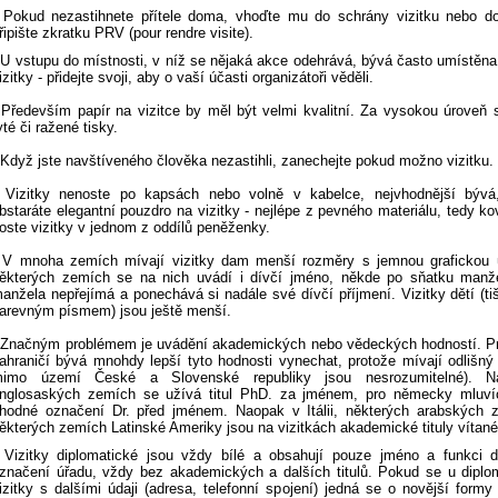
 Pokud nezastihnete přítele doma, vhoďte mu do schrány vizitku nebo do
řipište zkratku PRV (pour rendre visite).
 U vstupu do místnosti, v níž se nějaká akce odehrává, bývá často umístěn
izitky - přidejte svoji, aby o vaší účasti organizátoři věděli.
 Především papír na vizitce by měl být velmi kvalitní. Za vysokou úroveň 
yté či ražené tisky.
 Když jste navštíveného člověka nezastihli, zanechejte pokud možno vizitku.
 Vizitky nenoste po kapsách nebo volně v kabelce, nejvhodnější bývá
bstaráte elegantní pouzdro na vizitky - nejlépe z pevného materiálu, tedy k
oste vizitky v jednom z oddílů peněženky.
 V mnoha zemích mívají vizitky dam menší rozměry s jemnou grafickou 
ěkterých zemích se na nich uvádí i dívčí jméno, někde po sňatku manž
anžela nepřejímá a ponechává si nadále své dívčí příjmení. Vizitky dětí (ti
arevným písmem) jsou ještě menší.
 Značným problémem je uvádění akademických nebo vědeckých hodností. Pr
ahraničí bývá mnohdy lepší tyto hodnosti vynechat, protože mívají odlišn
imo území České a Slovenské republiky jsou nesrozumitelné). Na
nglosaských zemích se užívá titul PhD. za jménem, pro německy mluví
hodné označení Dr. před jménem. Naopak v Itálii, některých arabských 
ěkterých zemích Latinské Ameriky jsou na vizitkách akademické tituly vítané
 Vizitky diplomatické jsou vždy bílé a obsahují pouze jméno a funkci d
značení úřadu, vždy bez akademických a dalších titulů. Pokud se u diplo
izitky s dalšími údaji (adresa, telefonní spojení) jedná se o novější formy