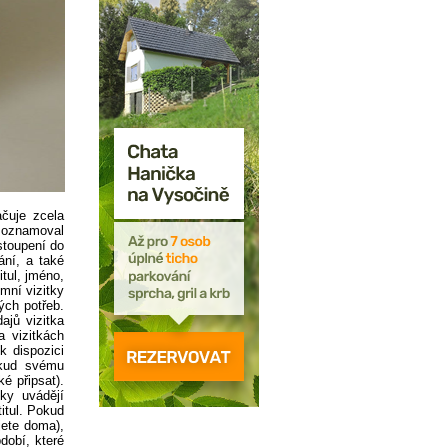
ačuje zcela
 oznamoval
stoupení do
ání, a také
itul, jméno,
mní vizitky
ých potřeb.
ajů vizitka
a vizitkách
 dispozici
okud svému
ké připsat).
ky uvádějí
itul. Pokud
jete doma),
dobí, které