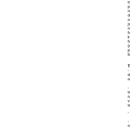
t
p
n
d
o
j
m
f
k
f
(
p
b
T
-
d
r
-
t
n
v
t
-
-
o