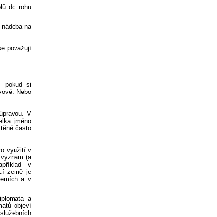
lů do rohu
a nádoba na
se považují
, pokud si
ovové. Nebo
úpravou. V
elka jméno
štěné často
o využití v
ý význam (a
příklad v
cí země je
zemích a v
.
iplomata a
matů objeví
 služebních