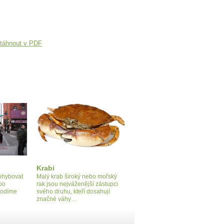
táhnout v PDF
Krabi
pohybovat
Malý krab široký nebo mořský
 po
rak jsou nejváženější zástupci
hodíme
svého druhu, kteří dosahují
značné váhy…