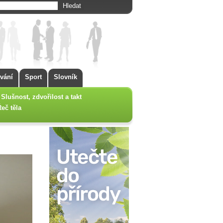
vání
Sport
Slovník
Slušnost, zdvořilost a takt
Řeč těla