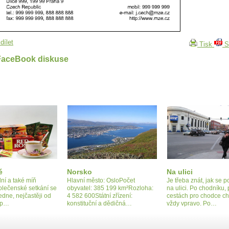
dílet
Tisk
S
FaceBook diskuse
é
Norsko
Na ulici
lní a také míň
Hlavní město: OsloPočet
Je třeba znát, jak se 
olečenské setkání se
obyvatel: 385 199 km²Rozloha:
na ulici. Po chodníku,
dne, nejčastěji od
4 582 600Státní zřízení:
cestách pro chodce c
o p…
konstituční a dědičná…
vždy vpravo. Po…