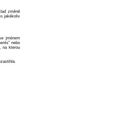
klad změně
Po jakékoliv
 se jménem
ments" nebo
, na kterou
zastihla.