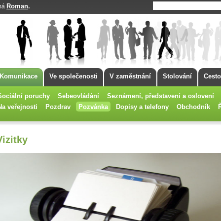
Roman
.
 má
Komunikace
Ve společenosti
V zaměstnání
Stolování
Cesto
Sociální poruchy
Sebeovládání
Seznámení, představení a oslovení
Na veřejnosti
Pozdrav
Pozvánka
Dopisy a telefony
Obchodník
Vizitky