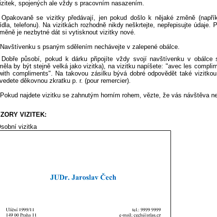
izitek, spojených ale vždy s pracovním nasazením.
 Opakovaně se vizitky předávají, jen pokud došlo k nějaké změně (napří
ídla, telefonu). Na vizitkách rozhodně nikdy neškrtejte, nepřepisujte údaje. 
měně je nezbytné dát si vytisknout vizitky nové.
 Navštívenku s psaným sdělením nechávejte v zalepené obálce.
 Dobře působí, pokud k dárku připojíte vždy svojí navštívenku v obálce
měla by být stejně velká jako vizitka), na vizitku napíšete: "avec les compli
with compliments". Na takovou zásilku bývá dobré odpovědět také vizitkou
vedete děkovnou zkratku p. r. (pour remercier).
 Pokud najdete vizitku se zahnutým horním rohem, vězte, že vás návštěva ne
ZORY VIZITEK:
sobní vizitka