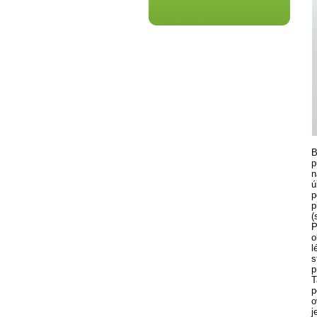
B
p
n
ú
p
p
(
P
o
l
s
p
T
p
o
j