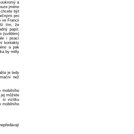
 soukromý a
pouze jméno
 chcete být
lečnými pro
 ve Francii
jší tím, že
adný papír,
m (světlém)
le i psací
í kontakty
méno a pak
ika by měly
lita je tedy
rmační než
o mobilního
y jej můžete
 si vizitku
o mobilního
nepředávají