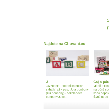
S
Najdete na Chovani.eu
J
Čaj o pát
Jazzpants - spodní kalhotky
Méně oficiá
sahající až k pasu Jour bonbony
náročné sp
(žur bonbony) - čokoládové
koná odpole
bonbony Julie…
čtvrté neb