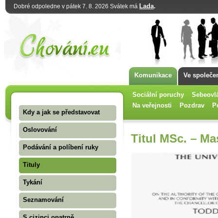
Lada
.
Dobré odpoledne v pátek 7. 8. 2026 Svátek má
Komunikace
Ve společe
Sociální poruchy
Sebeovl
Na veřejnosti
Pozdrav
P
Kdy a jak se představovat
Oslovování
Titul MSc. – Ma
Podávání a políbení ruky
Tituly
Tykání
Seznamování
S cizinci opatrně