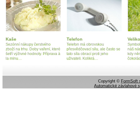
Kaše
Telefon
Velik
Sezónní nákupy čerstvého
Telefon má obrovskou
Symbol
zboží na trhu. Doby vaření, které
přesvědčovací sílu, ale často se
náš ná
šetří výživné hodnoty. Příprava à
tato síla obrací proti jeho
kdy ně
la minu…
uživateli. Kolikrá…
čokolá
Copyright ©
FormSoft s
Automatické závlahové 