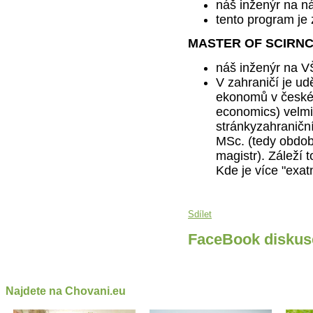
náš inženýr na n
tento program je
MASTER OF SCIRNCE 
náš inženýr na VŠ
V zahraničí je ud
ekonomů v české
economics) velmi
stránkyzahraniční
MSc. (tedy obdoba
magistr). Záleží t
Kde je více "exat
Sdílet
FaceBook diskus
Najdete na Chovani.eu