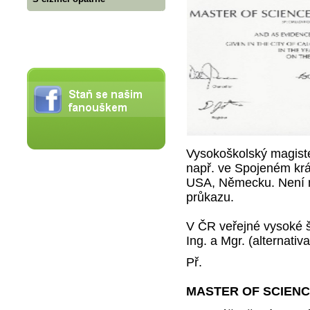
Vysokoškolský magister
např. ve Spojeném král
USA, Německu. Není 
průkazu.
V ČR veřejné vysoké šk
Ing. a Mgr. (alternati
Př.
MASTER OF SCIENCE