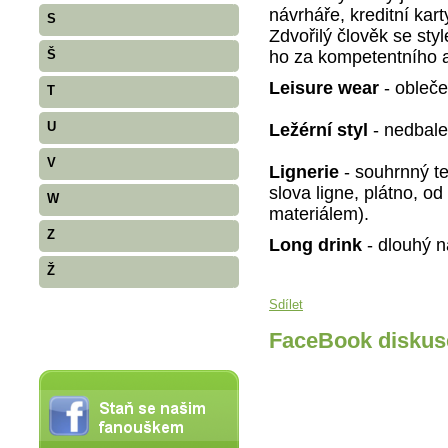
návrháře, kreditní kart
S
Zdvořilý člověk se st
ho za kompetentního a
Š
Leisure wear
- obleče
T
U
Ležérní styl
- nedbale
V
Lignerie
- souhrnný t
slova ligne, plátno, 
W
materiálem).
Z
Long drink
- dlouhý n
Ž
Sdílet
FaceBook diskus