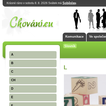
Soběslav
.
Krásné ráno v sobotu 8. 8. 2026 Svátek má
Komunikace
Ve společe
Slovník
A
B
L
C
CH
D
E
F