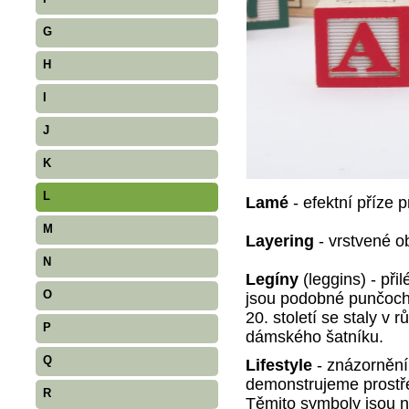
G
H
I
J
K
L
Lamé
- efektní příze
M
Layering
- vrstvené o
N
Legíny
(leggins) - při
O
jsou podobné punčoch
20. století se staly v 
P
dámského šatníku.
Q
Lifestyle
- znázornění
demonstrujeme prostř
R
Těmito symboly jsou 