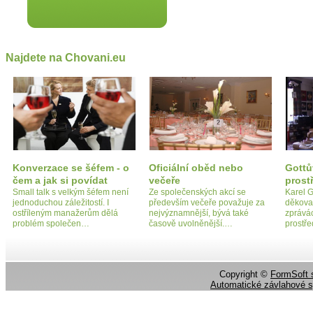
Najdete na Chovani.eu
Konverzace se šéfem - o
Oficiální oběd nebo
Gottů
čem a jak si povídat
večeře
prost
Small talk s velkým šéfem není
Ze společenských akcí se
Karel G
jednoduchou záležitostí. I
především večeře považuje za
děkova
ostříleným manažerům dělá
nejvýznamnější, bývá také
zprává
problém společen…
časově uvolněnější.…
prostř
Copyright ©
FormSoft s
Automatické závlahové 