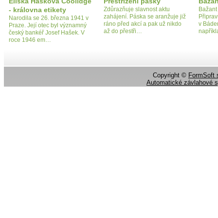
Eliška Hašková Coolidge
Přestřižení pásky
Bažan
- královna etikety
Zdůrazňuje slavnost aktu
Bažant 
zahájení. Páska se aranžuje již
Připrav
Narodila se 26. března 1941 v
ráno před akcí a pak už nikdo
v Báde
Praze. Její otec byl významný
až do přestři…
napřík
český bankéř Josef Hašek. V
roce 1946 em…
Copyright ©
FormSoft s
Automatické závlahové 