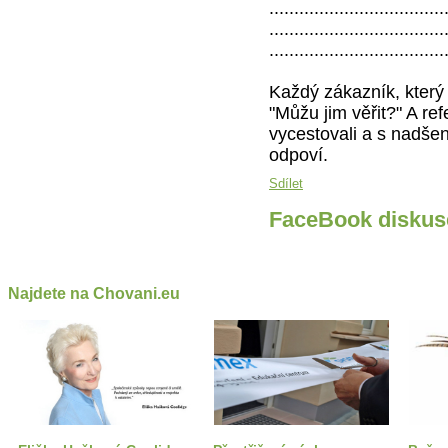
...................................
...................................
...................................
Každý zákazník, který 
"Můžu jim věřit?" A re
vycestovali a s nadšen
odpoví.
Sdílet
FaceBook diskus
Najdete na Chovani.eu