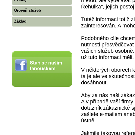
metod, ale vydělávat 
Řehulka", jejich posto
Úroveň služeb
Tutéž informaci totiž z
Základ
zainteresován. A mohou
Podobného cíle chceme
nutnosti přesvědčovat 
vašich služeb osobně.
už tuto informaci měli.
V některých oborech k 
ta je ale ve skutečno
dosáhnout.
Aby za nás naši zákazn
A v případě vaší firmy
dotazník zákaznické sp
zašlete e-mailem aneb
ústně.
Jakmile takovou refere