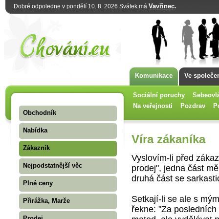
Vavřinec
.
Dobré odpoledne v pondělí 10. 8. 2026 Svátek má
Komunikace
Ve společe
Sociální poruchy
Sebeovl
Na veřejnosti
Pozdrav
P
Obchodník
Nabídka
Víra zákaníka
Zákazník
Vyslovím-li před zákaz
Nejpodstatnější věc
prodej", jedna část m
druhá část se sarkasti
Plné ceny
Setkají-li se ale s mý
Přirážka, Marže
řekne: "Za posledních
Prodej