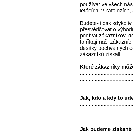
používat ve všech nást
letácích, v katalozích,
Budete-li pak kdykoliv
přesvědčovat o výhodn
podívat zákazníkovi do
to říkají naši zákazníc
desítky pochvalných do
zákazníků získali.
Které zákazníky můž
...................................
...................................
...................................
Jak, kdo a kdy to ud
...................................
...................................
...................................
Jak budeme získané 