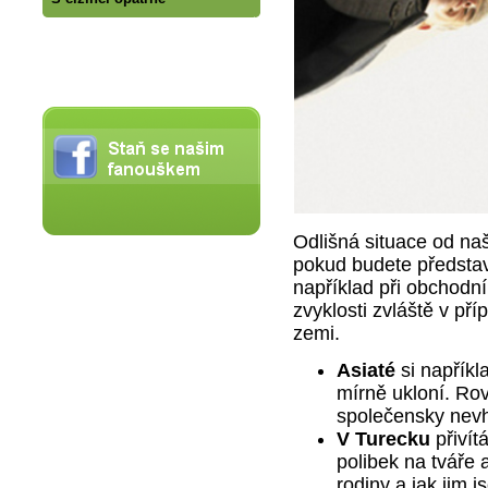
Odlišná situace od na
pokud budete představ
například při obchodní
zvyklosti zvláště v pří
zemi.
Asiaté
si napříkl
mírně ukloní. Rov
společensky nevh
V Turecku
přivít
polibek na tváře a 
rodiny a jak jim 