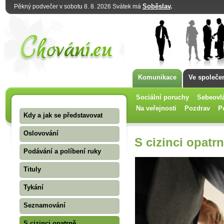
Soběslav
.
Pěkný podvečer v sobotu 8. 8. 2026 Svátek má
Komunikace
Ve společe
Sociální poruchy
Sebeovl
Na veřejnosti
Pozdrav
P
Kdy a jak se představovat
Oslovování
S cizinci opatr
Podávání a políbení ruky
Tituly
Tykání
Seznamování
S cizinci opatrně