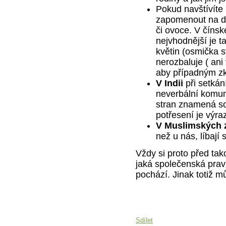
Pokud navštívíte
zapomenout na dar
či ovoce. V čínsk
nejvhodnější je t
květin (osmička s
nerozbaluje ( ani
aby případným z
V Indii
při setkán
neverbální komun
stran znamená so
potřesení je výr
V Muslimských 
než u nás, líbají
Vždy si proto před ta
jaká společenská prav
pochází. Jinak totiž mů
Sdílet