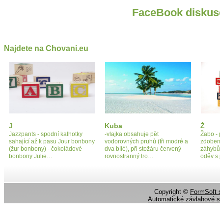
FaceBook diskus
Najdete na Chovani.eu
J
Kuba
Ž
Jazzpants - spodní kalhotky
-vlajka obsahuje pět
Žabo - 
sahající až k pasu Jour bonbony
vodorovných pruhů (tři modré a
zdoben
(žur bonbony) - čokoládové
dva bílé), při stožáru červený
záhybů
bonbony Julie…
rovnostranný tro…
oděv s
Copyright ©
FormSoft s
Automatické závlahové 