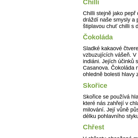
Chilli
Chilli stejně jako pepř
dráždí naše smysly a 
štiplavou chuť chilli 
Čokoláda
Sladké kakaové čtvere
vzbuzujících vášeň. V 
indiáni. Jejích účinků 
Casanova. Čokoláda na
ohledně bolesti hlavy
Skořice
Skořice se používá hl
které nás zahřejí v ch
milování. Její vůně půs
délku pohlavního styk
Chřest