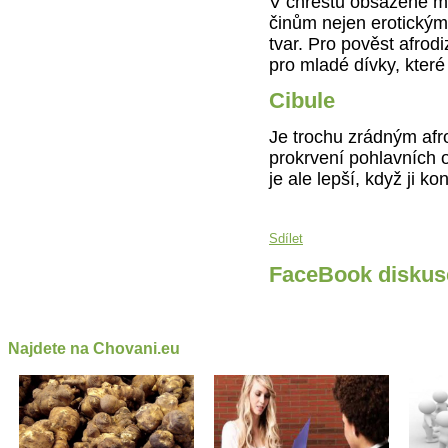
V chřestu obsažené mi
činům nejen erotickým
tvar. Pro pověst afro
pro mladé dívky, které
Cibule
Je trochu zrádným afr
prokrvení pohlavních o
je ale lepší, když ji 
Sdílet
FaceBook diskus
Najdete na Chovani.eu