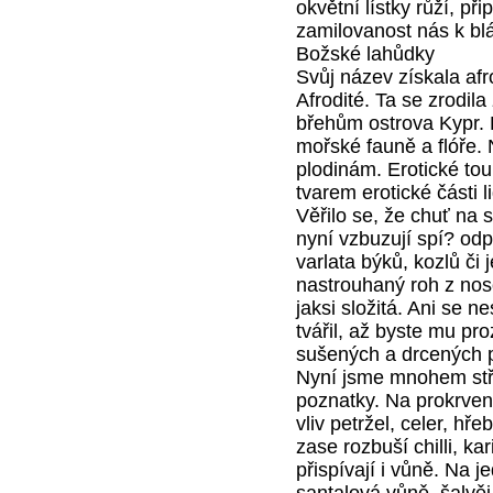
okvětní lístky růží, př
zamilovanost nás k blá
Božské lahůdky
Svůj název získala afr
Afrodité. Ta se zrodila
břehům ostrova Kypr. P
mořské fauně a flóře. 
plodinám. Erotické tou
tvarem erotické části 
Věřilo se, že chuť na s
nyní vzbuzují spí? odp
varlata býků, kozlů či 
nastrouhaný roh z noso
jaksi složitá. Ani se n
tvářil, až byste mu pro
sušených a drcených 
Nyní jsme mnohem stří
poznatky. Na prokrven
vliv petržel, celer, hř
zase rozbuší chilli, k
přispívají i vůně. Na 