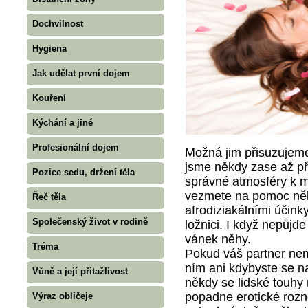
Dochvilnost
Hygiena
Jak udělat první dojem
Kouření
Kýchání a jiné
Profesionální dojem
Možná jim přisuzujeme 
jsme někdy zase až pří
Pozice sedu, držení těla
správné atmosféry k m
vezmete na pomoc někt
Řeč těla
afrodiziakálními účinky
Společenský život v rodině
ložnici. I když nepůjd
vánek něhy.
Tréma
Pokud váš partner nem
ním ani kdybyste se n
Vůně a její přitažlivost
někdy se lidské touhy 
popadne erotické rozn
Výraz obličeje