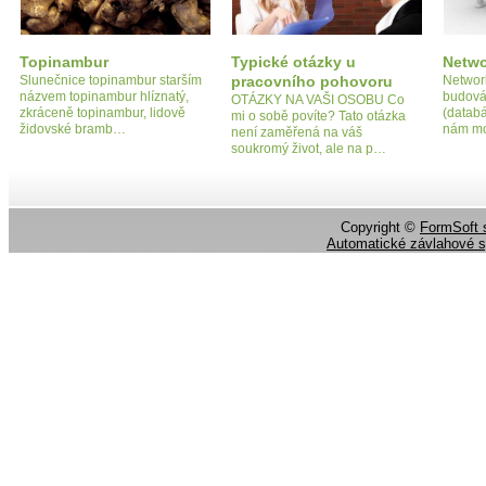
Topinambur
Typické otázky u
Netwo
Slunečnice topinambur starším
pracovního pohovoru
Network
názvem topinambur hlíznatý,
budová
OTÁZKY NA VAŠI OSOBU Co
zkráceně topinambur, lidově
(databá
mi o sobě povíte? Tato otázka
židovské bramb…
nám m
není zaměřená na váš
soukromý život, ale na p…
Copyright ©
FormSoft s
Automatické závlahové 