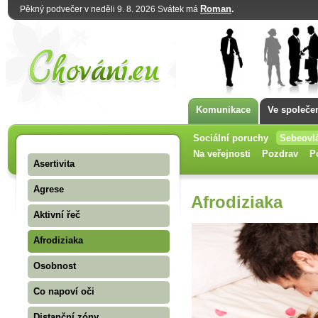
Roman
.
Pěkný podvečer v neděli 9. 8. 2026 Svátek má
Komunikace
Ve společe
Sociální poruchy
Sebeovl
Na veřejnosti
Pozdrav
P
Asertivita
Agrese
Afrodiziaka
Aktivní řeč
Afrodiziaka
Osobnost
Co napoví oči
Distanční zóny