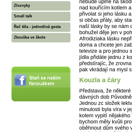
nebude úplně na škod
Zlozvyky
nad kouřícím kotlem a
přivolat si jeho lásku
Small talk
si občas přály, aby sta
naší lásky by se nám 
Řeč těla - jednotlivá gesta
bohužel děje jen v po
Zkouška ve škole
Afrodiziaka lásku nep
doma a chcete jen zab
televize a pro jednou 
jídla přidáte jednu z 
předstírajíc, že zrovn
pak vkrádají na mysl 
Kouzla a čáry
Představa, že některé
dávných dob Původně m
Jednou zc složek lektva
minulosti byla víra v j
kolem vypití nějakého
bychom měly kvůli pro
oběhnout dům svého v