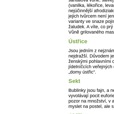
santalová vůně, šalvěj,
(vanilka, lékořice, le
nejúčinnější afrodiziak
jejich tvůrcem není je
varianty ve snaze poji
žaludek. A víte, co prý
Vůně grilovaného mas
Ústřice
Jsou jedním z nejznámě
nejdražší. Důvodem je 
ženskými pohlavními o
jídelníčcích veřejných
„domy ústřic".
Sekt
Bublinky jsou fajn, a 
vyvolávají pocit eufori
pozor na množství, v 
myslet na postel, ale 