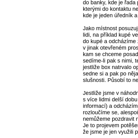
do banky, kde je řada 
kterými do kontaktu n
kde je jeden úředník a
Jako místnost posuzuj
lidi, na příklad kupé 
do kupé a odcházíme z
v jinak otevřeném pros
kam se chceme posadit
sedíme-li pak s nimi, 
jestliže box natrvalo o
sedne si a pak po něj
slušnosti. Působí to n
Jestliže jsme v náhodn
s více lidmi delší dob
informací) a odcházíme
rozloučíme se, alespo
nemůžeme pozdravit na
Je to projevem potěšení
že jsme je jen využili 