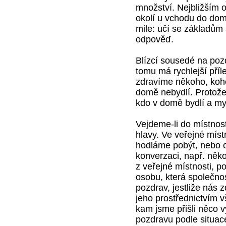
množství. Nejbližším o
okolí u vchodu do domu
mile: učí se základům 
odpověď.
Blízcí sousedé na pozd
tomu má rychlejší příl
zdravíme někoho, koh
domě nebydlí. Protože
kdo v domě bydlí a my
Vejdeme-li do místnos
hlavy. Ve veřejné míst
hodláme pobýt, nebo 
konverzaci, např. někol
z veřejné místnosti, p
osobu, která společno
pozdrav, jestliže nás 
jeho prostřednictvím 
kam jsme přišli něco 
pozdravu podle situac