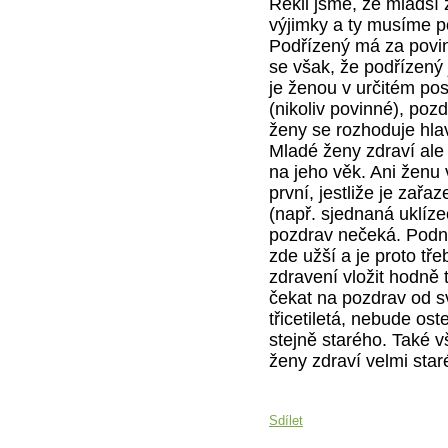
Řekli jsme, že mladší 
výjimky a ty musíme p
Podřízený má za povin
se však, že podřízený
je ženou v určitém post
(nikoliv povinné), poz
ženy se rozhoduje hla
Mladé ženy zdraví ale
na jeho věk. Ani ženu
první, jestliže je zař
(např. sjednaná uklíze
pozdrav nečeká. Podnik
zde užší a je proto tř
zdravení vložit hodně 
čekat na pozdrav od sv
třicetiletá, nebude os
stejně starého. Také v
ženy zdraví velmi star
Sdílet