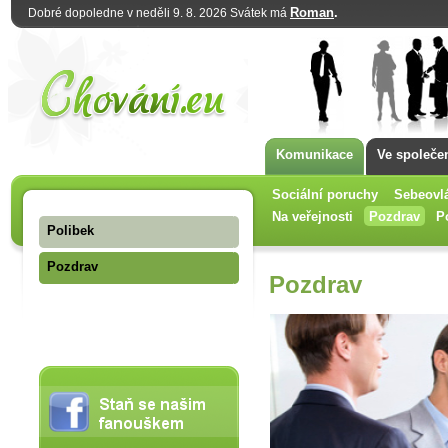
Roman
.
Dobré dopoledne v neděli 9. 8. 2026 Svátek má
Komunikace
Ve společe
Sociální poruchy
Sebeovl
Na veřejnosti
Pozdrav
P
Polibek
Pozdrav
Pozdrav