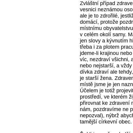
Zvláštní případ zdrave
vesnici neznámou osob
ale je to zdrořilé, jest
domácí, protože pozd
místnímu obyvatelstvu.
v celém okolí samy. 
jen slovy a kývnutím h
třeba i za plotem prac
jdeme-li krajinou nebo
víc, nezdraví všichni, 
nebo nejstarší, a vždy
dívka zdraví ale tehdy
je starší žena. Zdrave
místě jsme je jen nazn
Účelem je totiž projevi
prostředí, ve kterém žij
přirovnat ke zdravení n
nám, pozdravíme ne pr
nepozval), nýbrž abyc
tamější církevní obec.