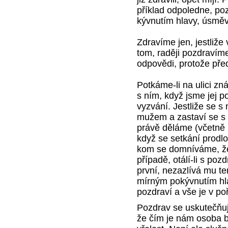
příklad odpoledne, p
kývnutím hlavy, úsmě
Zdravíme jen, jestliže
tom, raději pozdravím
odpovědi, protože pře
Potkáme-li na ulici z
s ním, když jsme jej po
vyzvání. Jestliže se s
mužem a zastaví se s 
právě děláme (včetně 
když se setkání prodl
kom se domníváme, že 
případě, otálí-li s poz
první, nezazlívá mu t
mírným pokývnutím hla
pozdraví a vše je v po
Pozdrav se uskutečňuj
že čím je nám osoba bl