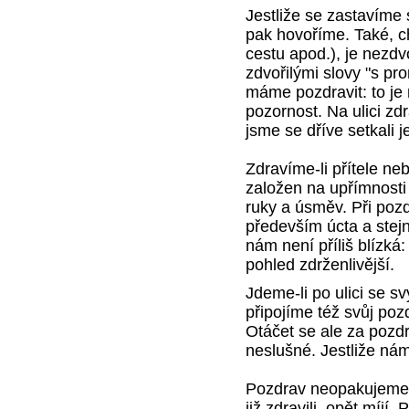
Jestliže se zastavíme 
pak hovoříme. Také, ch
cestu apod.), je nezdv
zdvořilými slovy "s pr
máme pozdravit: to je 
pozornost. Na ulici zd
jsme se dříve setkali 
Zdravíme-li přítele n
založen na upřímnosti
ruky a úsměv. Při po
především úcta a stejn
nám není příliš blízká
pohled zdrženlivější.
Jdeme-li po ulici se 
připojíme též svůj po
Otáčet se ale za pozdr
neslušné. Jestliže ná
Pozdrav neopakujeme, j
již zdravili, opět míjí