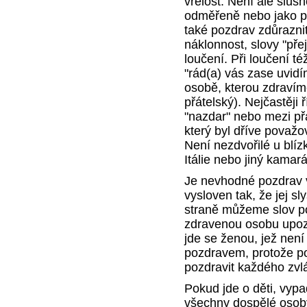
vřelost. Není ale slušn
odměřeně nebo jako pl
také pozdrav zdůraznit,
náklonnost, slovy "pře
loučení. Při loučení t
"rád(a) vás zase uvidí
osobě, kterou zdravíme
přátelský). Nejčastěji 
"nazdar" nebo mezi přát
který byl dříve považová
Není nezdvořilé u blízk
Itálie nebo jiný kamar
Je nevhodné pozdrav v
vysloven tak, že jej 
straně můžeme slov p
zdravenou osobu upozo
jde se ženou, jež ne
pozdravem, protože p
pozdravit každého zvl
Pokud jde o děti, vyp
všechny dospělé osoby