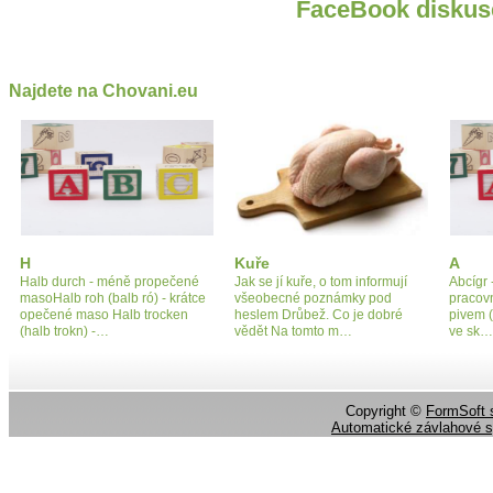
FaceBook diskus
Najdete na Chovani.eu
H
Kuře
A
Halb durch - méně propečené
Jak se jí kuře, o tom informují
Abcígr 
masoHalb roh (balb ró) - krátce
všeobecné poznámky pod
pracovn
opečené maso Halb trocken
heslem Drůbež. Co je dobré
pivem (
(halb trokn) -…
vědět Na tomto m…
ve sk…
Copyright ©
FormSoft s
Automatické závlahové 