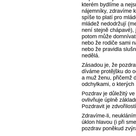
kterém bydlíme a nejs
nájemníky, zdravíme k
spíše to platí pro mlád
mládež nedodržují (me
není stejně chápavé), 
potom může domnívat, 
nebo že rodiče sami n
nebo že pravidla slušn
nedělá.
Zásadou je, že pozdra
díváme protějšku do oč
a muž ženu, přičemž d
odchylkami, o kterých 
Pozdrav je důležitý ve 
ovlivňuje úplně základ
Pozdravit je zdvořilost
Zdravíme-li, neukláním
úklon hlavou (i při sm
pozdrav poněkud zvýr