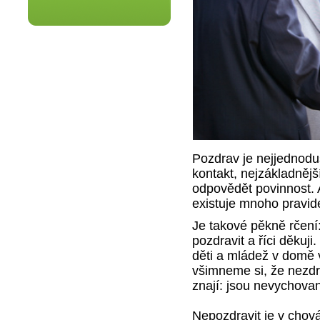
Pozdrav je nejjednodu
kontakt, nejzákladnější
odpovědět povinnost. A
existuje mnoho pravide
Je takové pěkně rčení: 
pozdravit a říci děkuj
děti a mládež v domě 
všimneme si, že nezdra
znají: jsou nevychovan
Nepozdravit je v cho