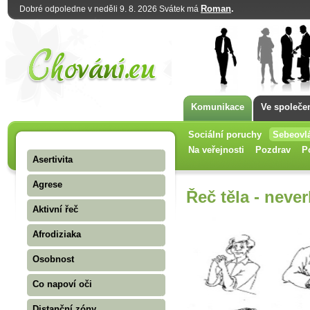
Roman
.
Dobré odpoledne v neděli 9. 8. 2026 Svátek má
Komunikace
Ve společe
Sociální poruchy
Sebeovl
Na veřejnosti
Pozdrav
P
Asertivita
Agrese
Řeč těla - never
Aktivní řeč
Afrodiziaka
Osobnost
Co napoví oči
Distanční zóny