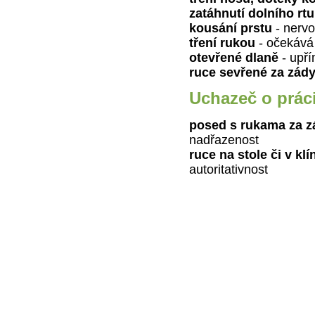
zatáhnutí dolního rtu
kousání prstu
- nervoz
tření rukou
- očekává
otevřené dlaně
- upří
ruce sevřené za zád
Uchazeč o prác
posed s rukama za z
nadřazenost
ruce na stole či v k
autoritativnost