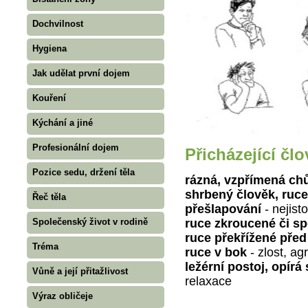
Dochvilnost
Hygiena
Jak udělat první dojem
Kouření
Kýchání a jiné
Profesionální dojem
Přicházející čl
Pozice sedu, držení těla
rázná, vzpřímená ch
shrbený člověk, ruc
Řeč těla
přešlapování
- nejist
Společenský život v rodině
ruce zkroucené či sp
ruce překřížené před
Tréma
ruce v bok
- zlost, a
ležérní postoj, opírá
Vůně a její přitažlivost
relaxace
Výraz obličeje