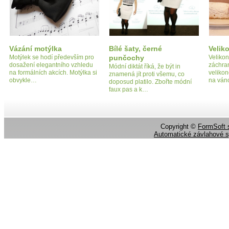
Vázání motýlka
Bílé šaty, černé
Velik
Motýlek se hodí především pro
punčochy
Velikon
dosažení elegantního vzhledu
záchran
Módní diktát říká, že být in
na formálních akcích. Motýlka si
velikon
znamená jít proti všemu, co
obvykle…
na vá
doposud platilo. Zbořte módní
faux pas a k…
Copyright ©
FormSoft s
Automatické závlahové 