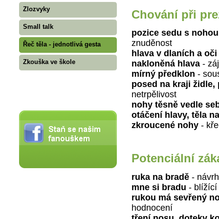
Zlozvyky
Chování při pre
Small talk
pozice sedu s nohou
znuděnost
Řeč těla - jednotlivá gesta
hlava v dlaních a oč
Zkouška ve škole
nakloněná hlava
- z
mírný předklon
- sou
posed na kraji židle
netrpělivost
nohy těsně vedle seb
otáčení hlavy, těla 
zkroucené nohy
- kře
Potenciální zák
ruka na bradě
- návrh
mne si bradu
- blížíc
rukou má sevřený no
hodnocení
tření nosu, doteky k