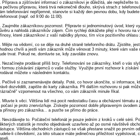
. Příprava a zjišťování informací o zákazníkovi je důležitá, ale nepřežeňte to
a pečlivou přípravou, která trvá nekonečně dlouho, skrývá strach z telefonován
ám telefonování nepříjemné, stanovte si každý den pevnou dobu, kdy budete
elefonovat (např. od 9:00 do 11:00).
. Zaujměte zákazníkovu pozornost. Připravte si jednominutový úvod, který v
ůvěru a nahlodá zákazníkův zájem. Čím rychleji dokážete přejí v hovoru na 
řínosy, které zákazníkovi z vaší nabídky plynou, tím více pozitivního ohlasu 
. Mějte na vědomí, co se děje na druhé straně telefonního drátu. Zjistěte, jest
hodnou chvíli a jestli vám zákazník může věnovat 3 minuty, které vám vaše
ude trvat. Pokud ne, domluvte se, kdy zavoláte znovu.
. Nezačínejte prodávat příliš brzy. Telefonování se zákazníky, kteří o vás sly
e formou získávání zájemců o vaše služby. Využijte první rozhovor k získání 
rodávat můžete v následném kontaktu.
. Pečlivě si zaznamenávejte detaily. Poté, co hovor ukončíte, si informace, kt
rávě dozvěděli, zapište do karty zákazníka. Při dalším rozhovoru si pak můž
zázračně" vzpomenout na všechno, co vám zákazník minule říkal.
. Mluvte k věci. Většina lidí má pocit nedostatku času a obcházení tématu a 
 počasí je proto znervózňuje. Získejte pozornost dobře připraveným úvode
a přínosy pro zákazníka... a pusťte se přímo do práce.
. Nevzdávejte to. Počáteční telefonát je pouze jedním z kroků v celé sérii. P
ěkterých statistik je mnoho objednávek uzavřeno až po osmé návštěvě obch
ástupce. Většina obchodních zástupců se však přestane snažit po prvním od
udete-li cílevědomí, za této situace máte jedinečnou příležitost vypěstovat, co
aseli.