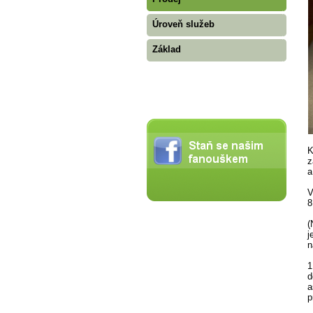
Úroveň služeb
Základ
K
z
a
V
8
(
j
n
1
d
a
p