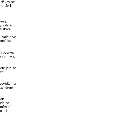
. Někdy se
í. Je-li
yvolá
výhody a
získáte.
li voláte ve
 nabídka
ší poprvé,
informací,
eré jste se
ete
povídání si
m zaměřeným
odle
odního
mítnutí.
 jiní