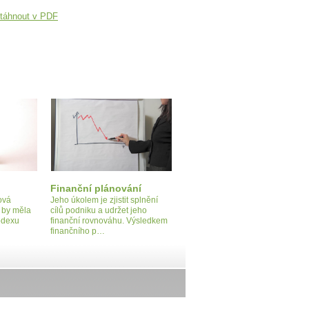
táhnout v PDF
Finanční plánování
ová
Jeho úkolem je zjistit splnění
- by měla
cílů podniku a udržet jeho
kodexu
finanční rovnováhu. Výsledkem
finančního p…