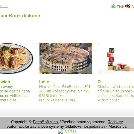
dílet
Tisk
S
FaceBook diskuse
dwich
Itálie
O
ipravený
Hlavní město: ŘímRozloha: 301
Obloha - větší zelenin
ch se vlastně nedá
203 km²Počet obyvatel: 57 715
příloha Ohleduplnost 
dně ne vidličkou a
625Státní zřízení:
patřit do základního 
zor! Co se…
republikaMěna: euro (…
kulturního jedi…
Copyright ©
FormSoft s.r.o.
Všechna práva vyhrazena.
Redakce
Automatické závlahové systémy
Skladové hospodářství - Macros.cz