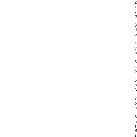
2
z
v
t
3
d
p
4
v
b
5
j
p
6
p
"
7
o
n
8
n
z
B
z