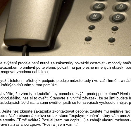
e zvýšení prodeje není nutné za zákazníky pokaždé cestovat - mnohdy stač
ákazníkem promluvit po telefonu, položit mu pár přesně mířených otázek, pos
 reagovat vhodnou nabídkou.
yužít telefonní přístroj k podpoře prodeje můžete tedy i ve vaší firmě... a nás
 krátkých tipů vám v tom pomůže.
Nevěříte, že vám tyto kratičké tipy pomohou zvýšit prodej po telefonu? Není n
ednoduššího, než si to ověřit. Stanovte si vnitřní závazek, že se jimi budete ří
ásledujících 30 dní... a sami uvidíte, jestli se to na vašich výsledcích nějak p
. Ještě než zkusíte zákazníka zkontaktovat osobně, zašlete mu nejdříve fax
opis. Vaše písemná zpráva se tak stane "trojským koněm", který vám umožn
sistentky ("Proč voláte? Posílal jsem mu dopis...") a zahájit vlastní rozhovo
rávě na zaslanou zprávu "Posílal jsem vám...".