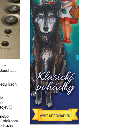
í se
louchat...
ledujících
ic
dit
rojeví.)
 nebo
í překonat
r odkazem