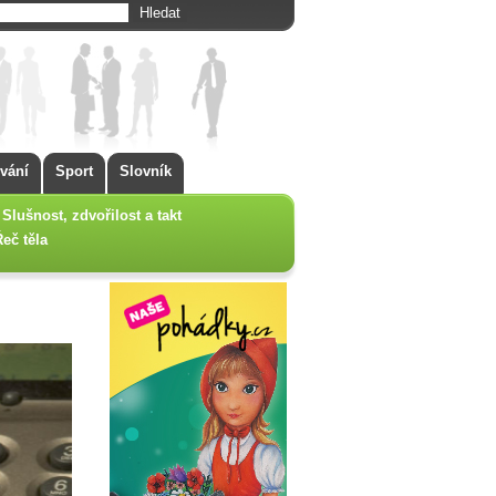
vání
Sport
Slovník
Slušnost, zdvořilost a takt
Řeč těla