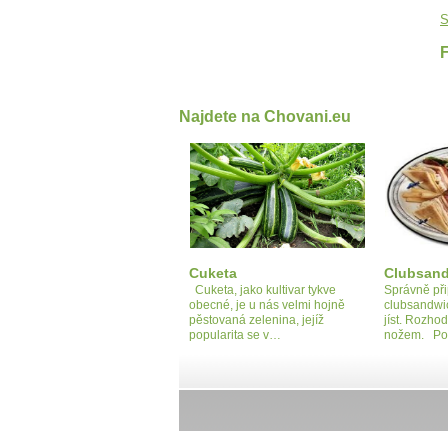
S
Najdete na Chovani.eu
Cuketa
Clubsan
Cuketa, jako kultivar tykve
Správně př
obecné, je u nás velmi hojně
clubsandwi
pěstovaná zelenina, jejíž
jíst. Rozho
popularita se v…
nožem. Po