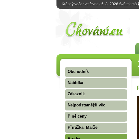
Krásný večer ve čtvrtek 6. 8. 2026 Svátek má
Obchodník
Nabídka
Zákazník
Nejpodstatnější věc
Plné ceny
Přirážka, Marže
Prodej