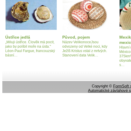
Ústřice jedlá
Původ, pojem
Mexik
„Miluji ústřice. Člověk má pocit,
Název VelikonoceJsou
mexic
jako by políbil moře na ústa."
odvozeny od Velké noci, kdy
Hlavní
Léon-Paul Fargue, francouzský
Ježíš Kristus vstal z mrtvých.
México
básní…
Stanovení data Velik…
375km²
obyvat
s…
Copyright ©
FormSoft s
Automatické závlahové 