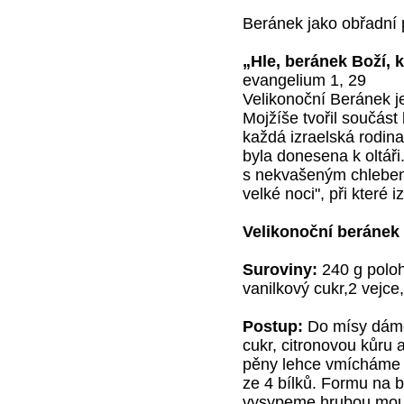
Beránek jako obřadní 
„Hle, beránek Boží, 
evangelium 1, 29
Velikonoční Beránek je
Mojžíše tvořil součás
každá izraelská rodin
byla donesena k oltář
s nekvašeným chlebem 
velké noci", při které 
Velikonoční beránek 
Suroviny:
240 g polo
vanilkový cukr,2 vejce,
Postup:
Do mísy dáme 
cukr, citronovou kůru
pěny lehce vmícháme 
ze 4 bílků. Formu na
vysypeme hrubou mouku