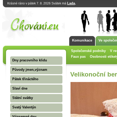
Lada
.
Krásné ráno v pátek 7. 8. 2026 Svátek má
Komunikace
Ve společe
Společenské podniky
V re
Faux pas
Osobnosti etiket
Dny pracovního klidu
Původy jmen,význam
Velikonoční be
Pátek třináctého
Slaví dne
Státní svátky
Svatý Valentýn
Významné dny