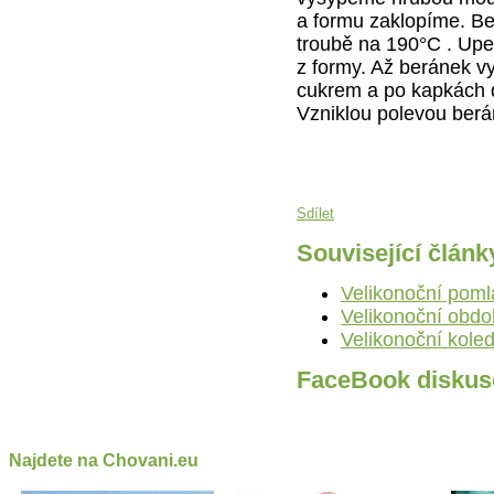
a formu zaklopíme. B
troubě na 190°C . Upe
z formy. Až beránek 
cukrem a po kapkách 
Vzniklou polevou ber
Sdílet
Související článk
Velikonoční pom
Velikonoční obdo
Velikonoční kole
FaceBook diskus
Najdete na Chovani.eu