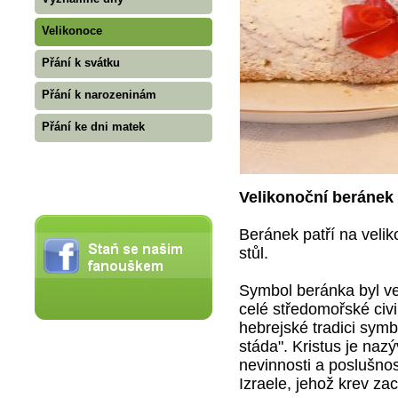
Velikonoce
Přání k svátku
Přání k narozeninám
Přání ke dni matek
Velikonoční beránek 
Beránek patří na velik
stůl.
Symbol beránka byl vel
celé středomořské civil
hebrejské tradici symb
stáda". Kristus je na
nevinnosti a poslušno
Izraele, jehož krev za